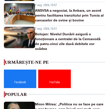
7 aug. 2026, 10:57
ANSVSA a negociat, la Ankara, un acord
pentru facilitarea tranzitului prin Turcia al
carcaselor de ovine și bovine
7 aug. 2026, 10:51
Bolojan: Nivelul Dunării asigură o
funcționare a centralei de la Cernavodă
de patru-cinci zile dacă debitele vor
scădea
URMĂREȘTE-NE PE
Facebook
YouTube
POPULAR
Miron Mitrea: „Politica nu se face pe care
e mai frumos, care înjură mai mult, care