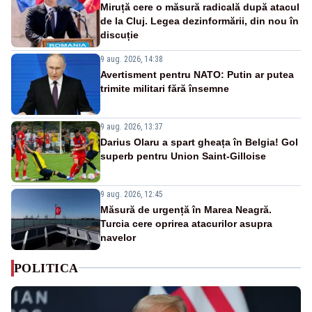
Miruță cere o măsură radicală după atacul
de la Cluj. Legea dezinformării, din nou în
discuție
9 aug. 2026, 14:38
Avertisment pentru NATO: Putin ar putea
trimite militari fără însemne
9 aug. 2026, 13:37
Darius Olaru a spart gheața în Belgia! Gol
superb pentru Union Saint-Gilloise
9 aug. 2026, 12:45
Măsură de urgență în Marea Neagră.
Turcia cere oprirea atacurilor asupra
navelor
POLITICA