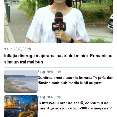
9 aug. 2026, 09:28
Inflația distruge majorarea salariului minim. Românii nu
simt un trai mai bun
7 aug. 2026, 14:03
Dunărea crește ușor la intrarea în țară, dar
rămâne mult sub media lunii august
7 aug. 2026, 13:02
În intervalul orar de seară, consumul de
curent „a scăzut cu 200-300 de megawați”