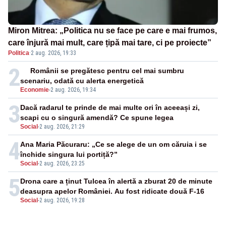
Miron Mitrea: „Politica nu se face pe care e mai frumos,
care înjură mai mult, care țipă mai tare, ci pe proiecte”
Politica
·
2 aug. 2026, 19:33
2
Românii se pregătesc pentru cel mai sumbru
scenariu, odată cu alerta energetică
Economie
-
2 aug. 2026, 19:34
3
Dacă radarul te prinde de mai multe ori în aceeași zi,
scapi cu o singură amendă? Ce spune legea
Social
-
2 aug. 2026, 21:29
4
Ana Maria Păcuraru: „Ce se alege de un om căruia i se
închide singura lui portiță?”
Social
-
2 aug. 2026, 23:25
5
Drona care a ținut Tulcea în alertă a zburat 20 de minute
deasupra apelor României. Au fost ridicate două F-16
Social
-
2 aug. 2026, 19:28