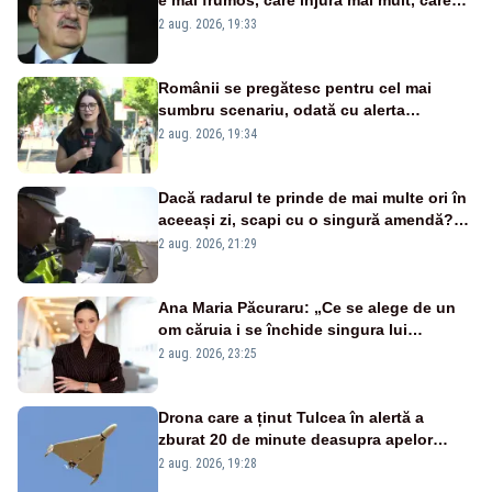
țipă mai tare, ci pe proiecte”
2 aug. 2026, 19:33
Românii se pregătesc pentru cel mai
sumbru scenariu, odată cu alerta
energetică
2 aug. 2026, 19:34
Dacă radarul te prinde de mai multe ori în
aceeași zi, scapi cu o singură amendă?
Ce spune legea
2 aug. 2026, 21:29
Ana Maria Păcuraru: „Ce se alege de un
om căruia i se închide singura lui
portiță?”
2 aug. 2026, 23:25
Drona care a ținut Tulcea în alertă a
zburat 20 de minute deasupra apelor
României. Au fost ridicate două F-16
2 aug. 2026, 19:28