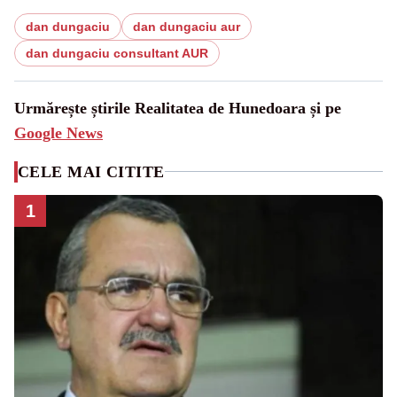
dan dungaciu
dan dungaciu aur
dan dungaciu consultant AUR
Urmărește știrile Realitatea de Hunedoara și pe
Google News
CELE MAI CITITE
1