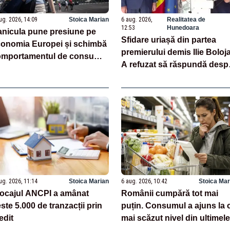
ug. 2026, 14:09
Stoica Marian
6 aug. 2026,
Realitatea de
12:53
Hunedoara
nicula pune presiune pe
Sfidare uriașă din partea
onomia Europei și schimbă
premierului demis Ilie Boloj
omportamentul de consum
A refuzat să răspundă desp
naliză)
centralele pe cărbune
ug. 2026, 11:14
Stoica Marian
6 aug. 2026, 10:42
Stoica Mar
ocajul ANCPI a amânat
Românii cumpără tot mai
ste 5.000 de tranzacții prin
puțin. Consumul a ajuns la 
edit
mai scăzut nivel din ultimele