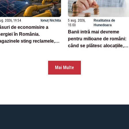
ug. 2026, 19:54
Ionuț Nichita
5 aug. 2026,
Realitatea de
15:03
Hunedoara
suri de economisire a
Banii intră mai devreme
ergiei în România.
pentru milioane de români:
gazinele sting reclamele,
când se plătesc alocațiile,
r autoritățile reduc
indemnizațiile și drepturile
onsumul
persoanelor cu dizabilități
Mai Multe