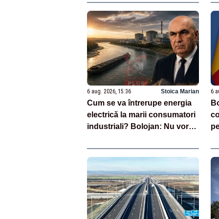
6 aug. 2026, 15:36
Stoica Marian
6 a
Cum se va întrerupe energia
Bo
electrică la marii consumatori
co
industriali? Bolojan: Nu vor
pe
exista compensații
re
ap