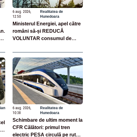
6 aug. 2026,
Realitatea de
12:50
Hunedoara
Ministerul Energiei, apel către
an.
români să-și REDUCĂ
re
VOLUNTAR consumul de
energie. Măsură fără
precedent în ultimele decenii
ian
6 aug. 2026,
Realitatea de
10:38
Hunedoara
Schimbare de ultim moment la
cel
CFR Călători: primul tren
electric PESA circulă pe ruta