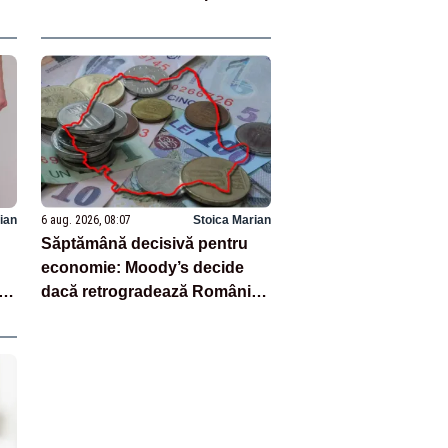
București – Brașov
ian
6 aug. 2026, 08:07
Stoica Marian
Săptămână decisivă pentru
economie: Moody’s decide
dacă retrogradează România
la junk