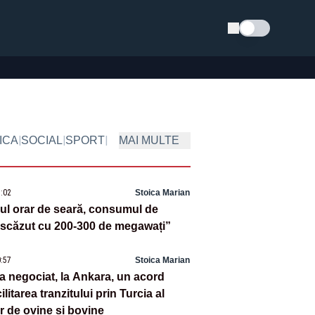
Schimba tema
|
|
|
ICA
SOCIAL
SPORT
MAI MULTE
3:02
Stoica Marian
alul orar de seară, consumul de
 scăzut cu 200-300 de megawați”
0:57
Stoica Marian
negociat, la Ankara, un acord
ilitarea tranzitului prin Turcia al
r de ovine și bovine