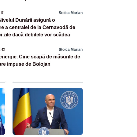
0:51
Stoica Marian
Nivelul Dunării asigură o
re a centralei de la Cernavodă de
i zile dacă debitele vor scădea
0:43
Stoica Marian
 energie. Cine scapă de măsurile de
zare impuse de Bolojan