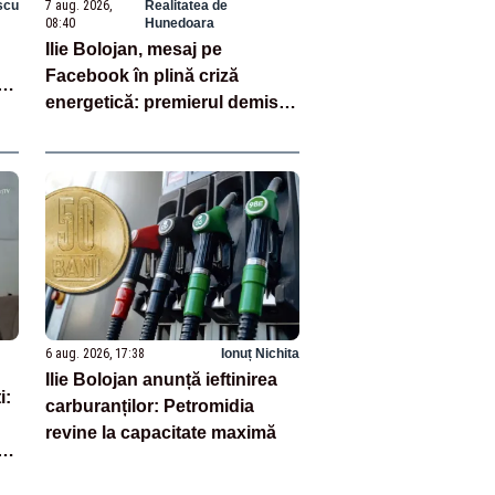
scu
7 aug. 2026,
Realitatea de
08:40
Hunedoara
Ilie Bolojan, mesaj pe
Facebook în plină criză
t
energetică: premierul demis
aza
continuă să se laude cu
măsurile luate
6 aug. 2026, 17:38
Ionuț Nichita
Ilie Bolojan anunță ieftinirea
i:
carburanților: Petromidia
revine la capacitate maximă