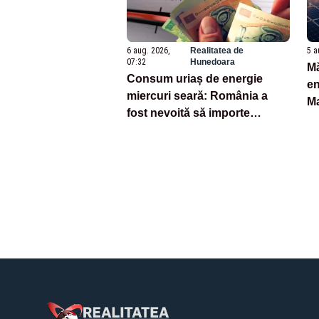
6 aug. 2026,
Realitatea de
5 a
07:32
Hunedoara
Mă
Consum uriaș de energie
en
miercuri seară: România a
Ma
fost nevoită să importe
ia
aproape o treime din necesar
c