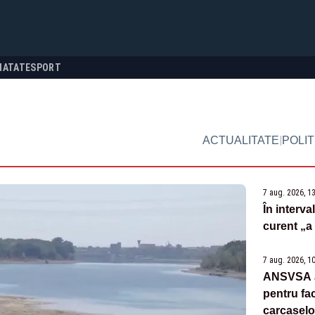
NATATE
SPORT
|
ACTUALITATE
POLIT
7 aug. 2026, 1
În interv
curent „a
7 aug. 2026, 1
ANSVSA a 
pentru fac
carcaselo