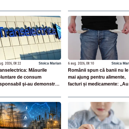
11 luni: datele INS
ug. 2026, 08:22
Stoica Marian
6 aug. 2026, 08:10
Stoica Mar
anselectrica: Măsurile
Românii spun că banii nu le
luntare de consum
mai ajung pentru alimente,
sponsabil şi-au demonstrat
facturi și medicamente: „Au
icienţa
votat cu cine nu trebuie!”