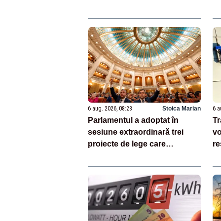
pe noapte
6 aug. 2026, 08:28
Stoica Marian
6 a
Parlamentul a adoptat în
Tr
sesiune extraordinară trei
vo
proiecte de lege care
re
reprezintă jaloane din PNRR
ef