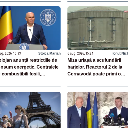
ug. 2026, 15:33
Stoica Marian
6 aug. 2026, 15:24
Ionuț Nic
lojan anunță restricțiile de
Miza uriașă a scufundării
nsum energetic. Centralele
barjelor. Reactorul 2 de la
 combustibili fosili,
Cernavodă poate primi o
pornite. La ore de vârf se va
nouă „gură de oxigen”
ela la importuri - LIVE TEXT