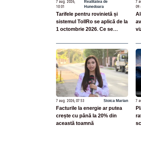
7 aug. 2026,
Realitatea de
7 a
10:01
Hunedoara
09:
Tarifele pentru rovinietă și
Al
sistemul TollRo se aplică de la
av
1 octombrie 2026. Ce se
vi
schimbă pentru șoferi și
du
transportatori
în
7 aug. 2026, 07:53
Stoica Marian
7 a
Facturile la energie ar putea
Pl
crește cu până la 20% din
ra
această toamnă
sc
ap