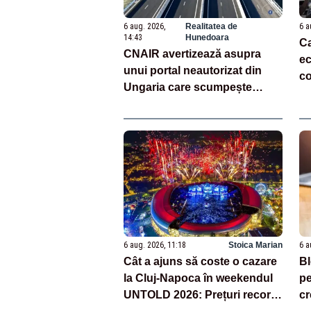
6 aug. 2026,
Realitatea de
6 a
14:43
Hunedoara
Ca
CNAIR avertizează asupra
ec
unui portal neautorizat din
c
Ungaria care scumpește
(a
rovinieta
6 aug. 2026, 11:18
Stoica Marian
6 a
Cât a ajuns să coste o cazare
Bl
la Cluj-Napoca în weekendul
pe
UNTOLD 2026: Prețuri record
cr