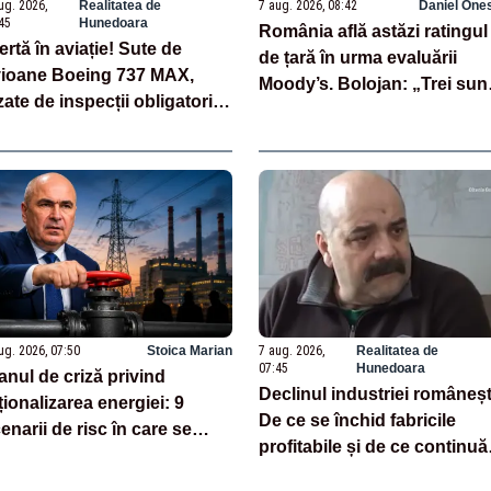
ug. 2026,
Realitatea de
7 aug. 2026, 08:42
Daniel One
45
Hunedoara
România află astăzi ratingul
ertă în aviație! Sute de
de țară în urma evaluării
ioane Boeing 737 MAX,
Moody’s. Bolojan: „Trei sun
zate de inspecții obligatorii,
factorii-cheie care stau la b
pă descoperirea unor fisuri
acestor evaluări”
 fuselaj
ug. 2026, 07:50
Stoica Marian
7 aug. 2026,
Realitatea de
07:45
Hunedoara
anul de criză privind
Declinul industriei româneșt
ționalizarea energiei: 9
De ce se închid fabricile
enarii de risc în care se
profitabile și de ce continuă
lică
exodul forței de muncă