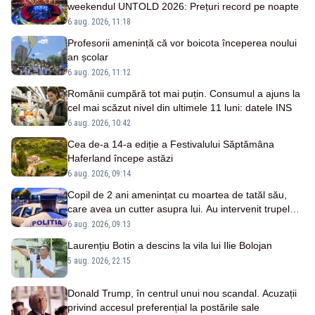
weekendul UNTOLD 2026: Prețuri record pe noapte
6 aug. 2026, 11:18
Profesorii amenință că vor boicota începerea noului
an școlar
6 aug. 2026, 11:12
Românii cumpără tot mai puțin. Consumul a ajuns la
cel mai scăzut nivel din ultimele 11 luni: datele INS
6 aug. 2026, 10:42
Cea de-a 14-a ediție a Festivalului Săptămâna
Haferland începe astăzi
6 aug. 2026, 09:14
Copil de 2 ani amenințat cu moartea de tatăl său,
care avea un cutter asupra lui. Au intervenit trupele
speciale
6 aug. 2026, 09:13
Laurențiu Botin a descins la vila lui Ilie Bolojan
5 aug. 2026, 22:15
Donald Trump, în centrul unui nou scandal. Acuzații
privind accesul preferențial la postările sale