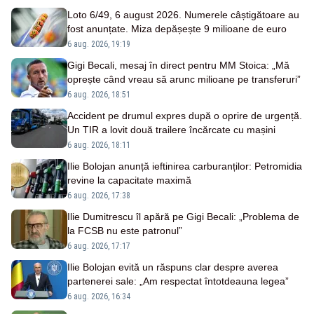
Loto 6/49, 6 august 2026. Numerele câștigătoare au
fost anunțate. Miza depășește 9 milioane de euro
6 aug. 2026, 19:19
Gigi Becali, mesaj în direct pentru MM Stoica: „Mă
oprește când vreau să arunc milioane pe transferuri”
6 aug. 2026, 18:51
Accident pe drumul expres după o oprire de urgență.
Un TIR a lovit două trailere încărcate cu mașini
6 aug. 2026, 18:11
Ilie Bolojan anunță ieftinirea carburanților: Petromidia
revine la capacitate maximă
6 aug. 2026, 17:38
Ilie Dumitrescu îl apără pe Gigi Becali: „Problema de
la FCSB nu este patronul”
6 aug. 2026, 17:17
Ilie Bolojan evită un răspuns clar despre averea
partenerei sale: „Am respectat întotdeauna legea”
6 aug. 2026, 16:34