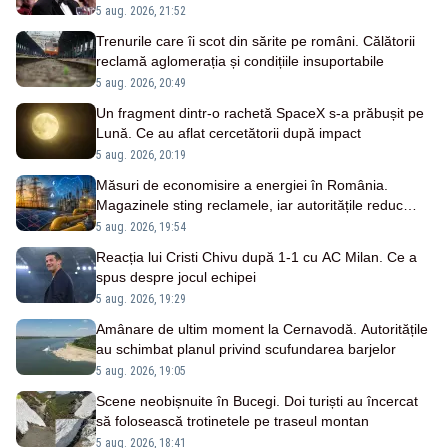
5 aug. 2026, 21:52
Trenurile care îi scot din sărite pe români. Călătorii
reclamă aglomerația și condițiile insuportabile
5 aug. 2026, 20:49
Un fragment dintr-o rachetă SpaceX s-a prăbușit pe
Lună. Ce au aflat cercetătorii după impact
5 aug. 2026, 20:19
Măsuri de economisire a energiei în România.
Magazinele sting reclamele, iar autoritățile reduc
consumul
5 aug. 2026, 19:54
Reacția lui Cristi Chivu după 1-1 cu AC Milan. Ce a
spus despre jocul echipei
5 aug. 2026, 19:29
Amânare de ultim moment la Cernavodă. Autoritățile
au schimbat planul privind scufundarea barjelor
5 aug. 2026, 19:05
Scene neobișnuite în Bucegi. Doi turiști au încercat
să folosească trotinetele pe traseul montan
5 aug. 2026, 18:41