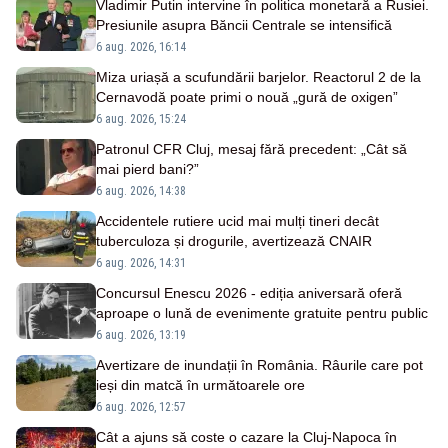
Vladimir Putin intervine în politica monetară a Rusiei.
Presiunile asupra Băncii Centrale se intensifică
6 aug. 2026, 16:14
Miza uriașă a scufundării barjelor. Reactorul 2 de la
Cernavodă poate primi o nouă „gură de oxigen”
6 aug. 2026, 15:24
Patronul CFR Cluj, mesaj fără precedent: „Cât să
mai pierd bani?”
6 aug. 2026, 14:38
Accidentele rutiere ucid mai mulți tineri decât
tuberculoza și drogurile, avertizează CNAIR
6 aug. 2026, 14:31
Concursul Enescu 2026 - ediția aniversară oferă
aproape o lună de evenimente gratuite pentru public
6 aug. 2026, 13:19
Avertizare de inundații în România. Râurile care pot
ieși din matcă în următoarele ore
6 aug. 2026, 12:57
Cât a ajuns să coste o cazare la Cluj-Napoca în