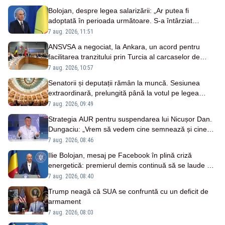
Bolojan, despre legea salarizării: „Ar putea fi
adoptată în perioada următoare. S-a întârziat
depunerea din cauza unor discursuri iresponsabile în
7 aug. 2026, 11:51
spaţiul public”
ANSVSA a negociat, la Ankara, un acord pentru
facilitarea tranzitului prin Turcia al carcaselor de
ovine și bovine
7 aug. 2026, 10:57
Senatorii și deputații rămân la muncă. Sesiunea
extraordinară, prelungită până la votul pe legea
salarizării
7 aug. 2026, 09:49
Strategia AUR pentru suspendarea lui Nicușor Dan.
Dungaciu: „Vrem să vedem cine semnează și cine
nu”
7 aug. 2026, 08:46
Ilie Bolojan, mesaj pe Facebook în plină criză
energetică: premierul demis continuă să se laude cu
măsurile luate
7 aug. 2026, 08:40
Trump neagă că SUA se confruntă cu un deficit de
armament
7 aug. 2026, 08:03