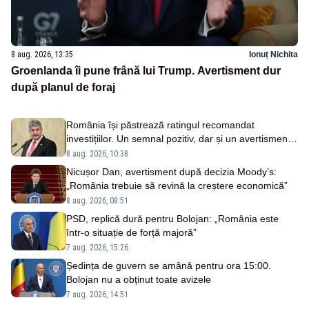
8 aug. 2026, 13:35
Ionuț Nichita
Groenlanda îi pune frână lui Trump. Avertisment dur
după planul de foraj
România își păstrează ratingul recomandat
investițiilor. Un semnal pozitiv, dar și un avertisment
pentru autorități
8 aug. 2026, 10:38
Nicușor Dan, avertisment după decizia Moody’s:
„România trebuie să revină la creștere economică”
8 aug. 2026, 08:51
PSD, replică dură pentru Bolojan: „România este
într-o situație de forță majoră”
7 aug. 2026, 15:26
Ședința de guvern se amână pentru ora 15:00.
Bolojan nu a obținut toate avizele
7 aug. 2026, 14:51