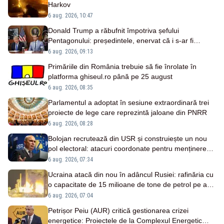
Harkov
6 aug. 2026, 10:47
Donald Trump a răbufnit împotriva șefului
Pentagonului: președintele, enervat că i s-ar fi
ascuns penuria de rachete – SURSE
6 aug. 2026, 09:13
Primăriile din România trebuie să fie înrolate în
platforma ghiseul.ro până pe 25 august
6 aug. 2026, 08:35
Parlamentul a adoptat în sesiune extraordinară trei
proiecte de lege care reprezintă jaloane din PNRR
6 aug. 2026, 08:28
Bolojan recrutează din USR și construiește un nou
pol electoral: atacuri coordonate pentru menținerea
la putere
6 aug. 2026, 07:34
Ucraina atacă din nou în adâncul Rusiei: rafinăria cu
o capacitate de 15 milioane de tone de petrol pe an,
vizată două nopți la rând
6 aug. 2026, 07:04
Petrișor Peiu (AUR) critică gestionarea crizei
energetice: Proiectele de la Complexul Energetic