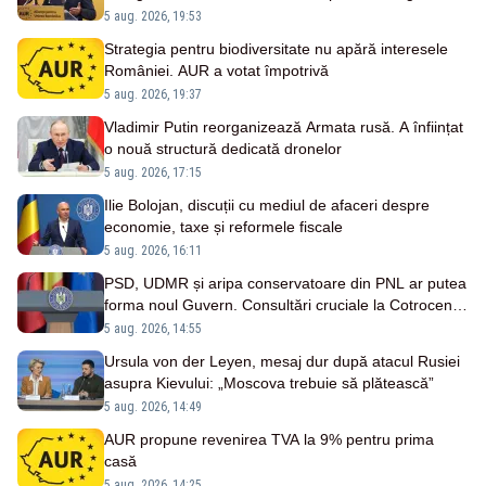
Oltenia sunt blocate în birocrație și restricții
5 aug. 2026, 19:53
legislative
Strategia pentru biodiversitate nu apără interesele
României. AUR a votat împotrivă
5 aug. 2026, 19:37
Vladimir Putin reorganizează Armata rusă. A înființat
o nouă structură dedicată dronelor
5 aug. 2026, 17:15
Ilie Bolojan, discuții cu mediul de afaceri despre
economie, taxe și reformele fiscale
5 aug. 2026, 16:11
PSD, UDMR și aripa conservatoare din PNL ar putea
forma noul Guvern. Consultări cruciale la Cotroceni
săptămâna viitoare - SURSE
5 aug. 2026, 14:55
Ursula von der Leyen, mesaj dur după atacul Rusiei
asupra Kievului: „Moscova trebuie să plătească”
5 aug. 2026, 14:49
AUR propune revenirea TVA la 9% pentru prima
casă
5 aug. 2026, 14:25