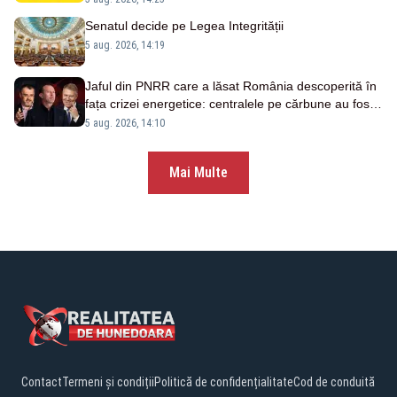
Senatul decide pe Legea Integrității
5 aug. 2026, 14:19
Jaful din PNRR care a lăsat România descoperită în
fața crizei energetice: centralele pe cărbune au fost
închise fără să fie înlocuite
5 aug. 2026, 14:10
Mai Multe
Contact
Termeni și condiții
Politică de confidențialitate
Cod de conduită