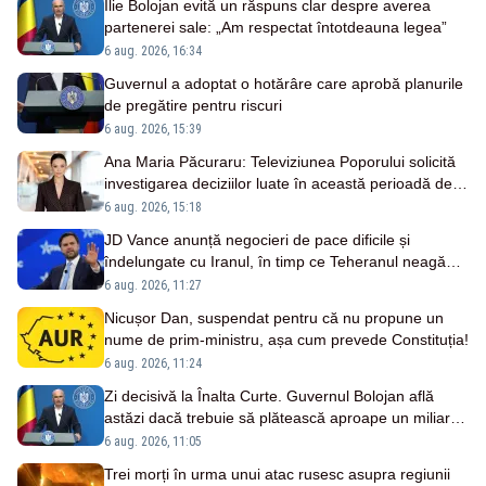
Ilie Bolojan evită un răspuns clar despre averea
partenerei sale: „Am respectat întotdeauna legea”
6 aug. 2026, 16:34
Guvernul a adoptat o hotărâre care aprobă planurile
de pregătire pentru riscuri
6 aug. 2026, 15:39
Ana Maria Păcuraru: Televiziunea Poporului solicită
investigarea deciziilor luate în această perioadă de
criză enegetică
6 aug. 2026, 15:18
JD Vance anunță negocieri de pace dificile și
îndelungate cu Iranul, în timp ce Teheranul neagă
existența discuțiilor cu SUA
6 aug. 2026, 11:27
Nicușor Dan, suspendat pentru că nu propune un
nume de prim-ministru, așa cum prevede Constituția!
6 aug. 2026, 11:24
Zi decisivă la Înalta Curte. Guvernul Bolojan află
astăzi dacă trebuie să plătească aproape un miliard
de euro grefierilor
6 aug. 2026, 11:05
Trei morți în urma unui atac rusesc asupra regiunii