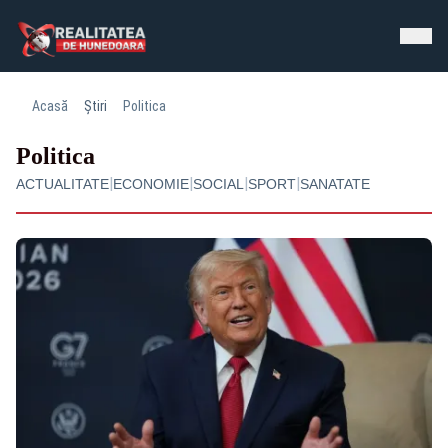
Acasă
Știri
Politica
Politica
|
|
|
|
ACTUALITATE
ECONOMIE
SOCIAL
SPORT
SANATATE