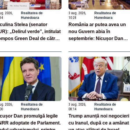
ug. 2026,
Realitatea de
3 aug. 2026,
Realitatea de
34
Hunedoara
10:28
Hunedoara
culina Stelea (senator
România ar putea avea un
R): „Delirul verde”, intitulat
nou Guvern abia în
mpos Green Deal de către
septembrie: Nicușor Dan
uxelles, este în mare
pregătește noi consultări cu
sură vinovat de prezumtiva
partidele după 15 august
ocalipsă energetică”
ug. 2026,
Realitatea de
3 aug. 2026,
Realitatea de
00
Hunedoara
08:14
Hunedoara
cușor Dan promulgă legile
Trump anunță noi negocieri
RR adoptate de Parlament.
cu Iranul, după ce a amânat
dul urbanismului, printre
un atac alături de Israel