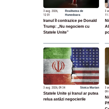
3 aug. 2026,
Realitatea de
3 a
12:01
Hunedoara
11:
Iranul îl contrazice pe Donald
Ni
Trump: „Nu negociem cu
AU
Statele Unite”
po
Br
mă
ap
3 aug. 2026, 09:34
Stoica Marian
3 a
09:
Statele Unite şi Iranul ar putea
Ni
relua astăzi negocierile
PN
Co