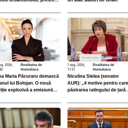
tele normative vizate
ug. 2026,
Realitatea de
1 aug. 2026,
Realitatea de
42
Hunedoara
11:51
Hunedoara
a Maria Păcuraru demască
Niculina Stelea (senator
anul lui Bolojan. O nouă
AUR): „4 motive pentru car
iție explozivă a emisiunii
păstrarea ratingului de țară
iza Zilei” la Realitatea PLUS
este o reușită pentru
Guvernul Bolojan”