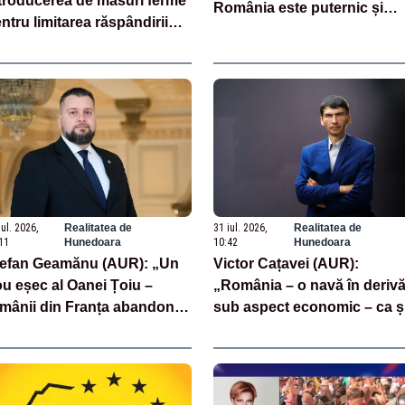
troducerea de măsuri ferme
România este puternic și
ntru limitarea răspândirii
prețuit”
rusului pestei porcine
ricane
iul. 2026,
Realitatea de
31 iul. 2026,
Realitatea de
11
Hunedoara
10:42
Hunedoara
efan Geamănu (AUR): „Un
Victor Cațavei (AUR):
u eșec al Oanei Țoiu –
„România – o navă în deriv
mânii din Franța abandonați
sub aspect economic – ca ș
 propriul minister de
rezultat al guvernărilor din
terne în fața incendiilor de
ultimii 36 de ani”
getație!”