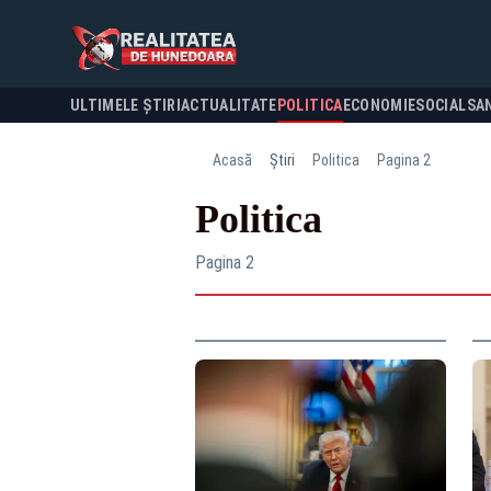
ULTIMELE ȘTIRI
ACTUALITATE
POLITICA
ECONOMIE
SOCIAL
SA
Acasă
Știri
Politica
Pagina 2
Politica
Pagina 2