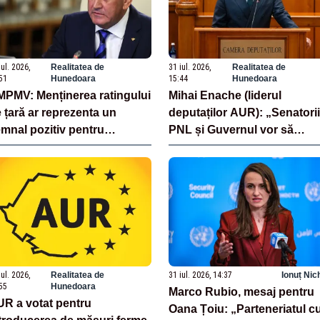
iul. 2026,
Realitatea de
31 iul. 2026,
Realitatea de
51
Hunedoara
15:44
Hunedoara
PMV: Menținerea ratingului
Mihai Enache (liderul
 țară ar reprezenta un
deputaților AUR): „Senatorii
mnal pozitiv pentru
PNL și Guvernul vor să
mânia. Autoritățile trebuie
scoată la vânzare bunuri
 continue consolidarea
publice pentru a stinge
abilității economice și
datoriile pentru vaccinurile
nanciare
Pfizer!”
iul. 2026,
Realitatea de
31 iul. 2026, 14:37
Ionuț Nic
55
Hunedoara
Marco Rubio, mesaj pentru
R a votat pentru
Oana Țoiu: „Parteneriatul c