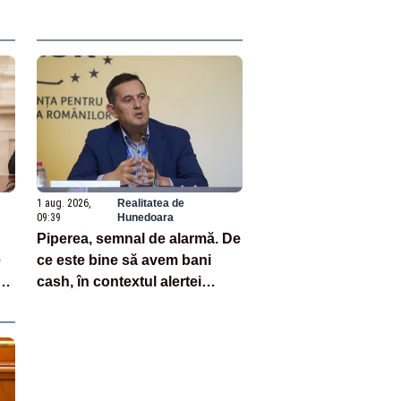
PNRR
1 aug. 2026,
Realitatea de
09:39
Hunedoara
Piperea, semnal de alarmă. De
e
ce este bine să avem bani
 nu
cash, în contextul alertei
energetice?