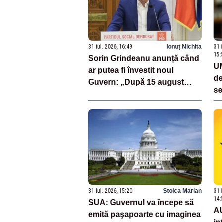
31 iul. 2026, 16:49
Ionuț Nichita
31 
15:
Sorin Grindeanu anunță când
UM
ar putea fi învestit noul
de
Guvern: „După 15 august
se
sunt șanse mai mari”
Ro
să
st
fi
31 iul. 2026, 15:20
Stoica Marian
31 
14:
SUA: Guvernul va începe să
AU
emită paşapoarte cu imaginea