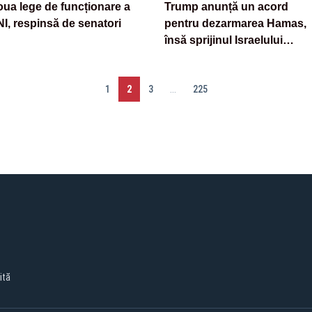
ua lege de funcționare a
Trump anunță un acord
I, respinsă de senatori
pentru dezarmarea Hamas,
însă sprijinul Israelului
rămâne incert
1
2
3
...
225
ită