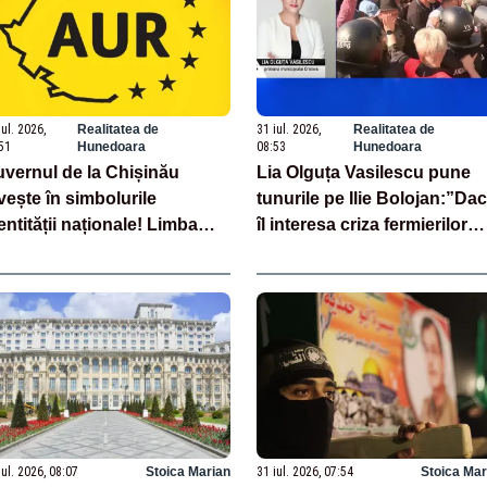
iul. 2026,
Realitatea de
31 iul. 2026,
Realitatea de
51
Hunedoara
08:53
Hunedoara
vernul de la Chișinău
Lia Olguța Vasilescu pune
vește în simbolurile
tunurile pe Ilie Bolojan:”Da
entității naționale! Limba
îl interesa criza fermierilor
mână nu se economisește!
pleca din funcție”
imba română se
rbătorește!
iul. 2026, 08:07
Stoica Marian
31 iul. 2026, 07:54
Stoica Mar