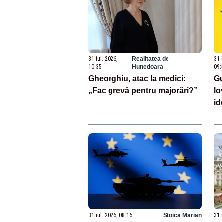
31 iul. 2026,
Realitatea de
31 
10:35
Hunedoara
09:
Gheorghiu, atac la medici:
Gu
„Fac grevă pentru majorări?”
lo
id
ro
L
să
31 iul. 2026, 08:16
Stoica Marian
31 