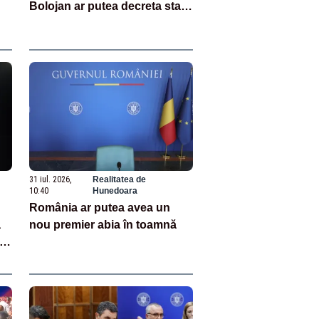
Bolojan ar putea decreta stare
de urgență energetică
31 iul. 2026,
Realitatea de
10:40
Hunedoara
România ar putea avea un
ă
nou premier abia în toamnă
i