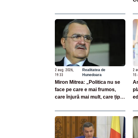
ac
2 aug. 2026,
Realitatea de
2 a
19:33
Hunedoara
15:
Miron Mitrea: „Politica nu se
An
face pe care e mai frumos,
pl
care înjură mai mult, care țipă
ed
mai tare, ci pe proiecte”
„M