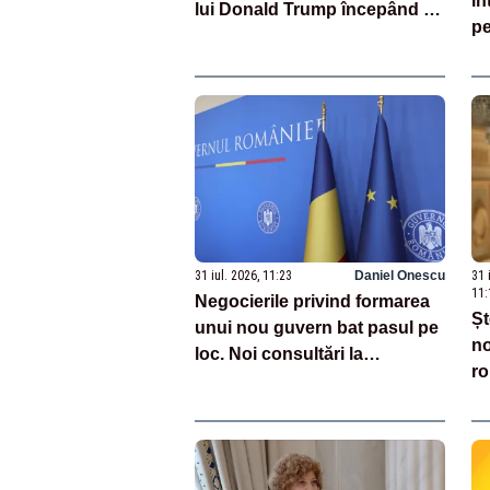
in
lui Donald Trump începând cu
pe
8 august
vi
af
31 iul. 2026, 11:23
Daniel Onescu
31 
11:
Negocierile privind formarea
Șt
unui nou guvern bat pasul pe
no
loc. Noi consultări la
ro
Cotroceni, așteptate după
de
mijlocul lunii august -SURSE
ex
ve