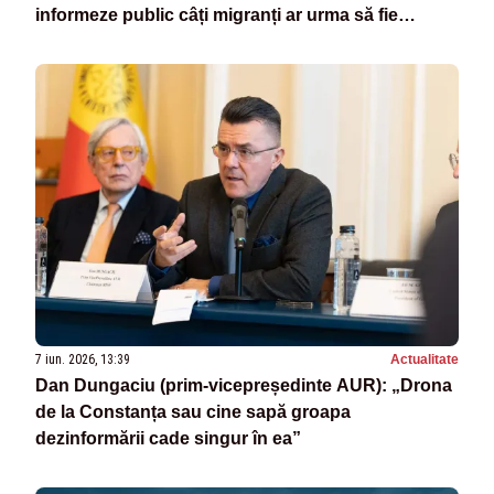
informeze public câți migranți ar urma să fie
repartizați României în cadrul noului Pact
european privind migrația și azilul”
7 iun. 2026, 13:39
Actualitate
Dan Dungaciu (prim-vicepreședinte AUR): „Drona
de la Constanța sau cine sapă groapa
dezinformării cade singur în ea”