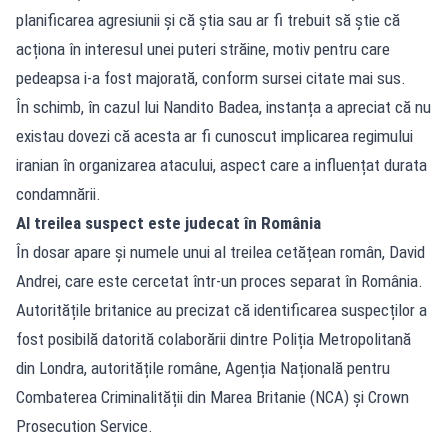
planificarea agresiunii și că știa sau ar fi trebuit să știe că
acționa în interesul unei puteri străine, motiv pentru care
pedeapsa i-a fost majorată, conform sursei citate mai sus.
În schimb, în cazul lui Nandito Badea, instanța a apreciat că nu
existau dovezi că acesta ar fi cunoscut implicarea regimului
iranian în organizarea atacului, aspect care a influențat durata
condamnării.
Al treilea suspect este judecat în România
În dosar apare și numele unui al treilea cetățean român, David
Andrei, care este cercetat într-un proces separat în România.
Autoritățile britanice au precizat că identificarea suspecților a
fost posibilă datorită colaborării dintre Poliția Metropolitană
din Londra, autoritățile române, Agenția Națională pentru
Combaterea Criminalității din Marea Britanie (NCA) și Crown
Prosecution Service.