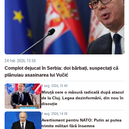
24 feb. 2026, 15:50
Complot dejucat în Serbia: doi bărbați, suspectați că
plănuiau asasinarea lui Vučić
9 aug. 2026, 15:40
Miruță cere o măsură radicală după atacul
de la Cluj. Legea dezinformării, din nou în
discuție
9 aug. 2026, 14:38
Avertisment pentru NATO: Putin ar putea
trimite militari fără însemne