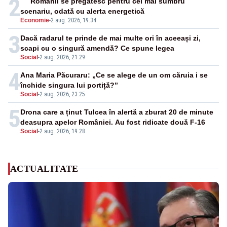
2
Românii se pregătesc pentru cel mai sumbru
scenariu, odată cu alerta energetică
Economie
-
2 aug. 2026, 19:34
3
Dacă radarul te prinde de mai multe ori în aceeași zi,
scapi cu o singură amendă? Ce spune legea
Social
-
2 aug. 2026, 21:29
4
Ana Maria Păcuraru: „Ce se alege de un om căruia i se
închide singura lui portiță?”
Social
-
2 aug. 2026, 23:25
5
Drona care a ținut Tulcea în alertă a zburat 20 de minute
deasupra apelor României. Au fost ridicate două F-16
Social
-
2 aug. 2026, 19:28
ACTUALITATE