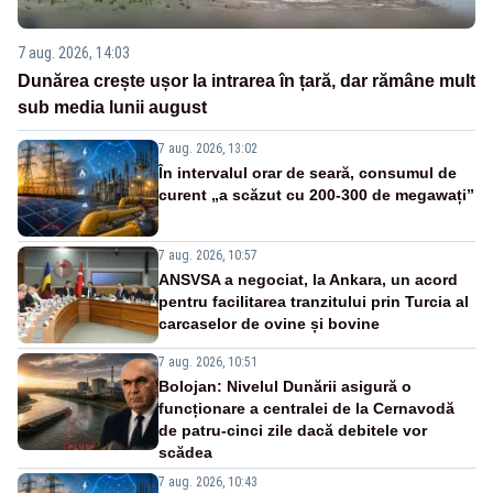
7 aug. 2026, 14:03
Dunărea crește ușor la intrarea în țară, dar rămâne mult
sub media lunii august
7 aug. 2026, 13:02
În intervalul orar de seară, consumul de
curent „a scăzut cu 200-300 de megawați”
7 aug. 2026, 10:57
ANSVSA a negociat, la Ankara, un acord
pentru facilitarea tranzitului prin Turcia al
carcaselor de ovine și bovine
7 aug. 2026, 10:51
Bolojan: Nivelul Dunării asigură o
funcționare a centralei de la Cernavodă
de patru-cinci zile dacă debitele vor
scădea
7 aug. 2026, 10:43