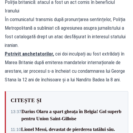
Poliția britanică: atacul a fost un act comis în beneficiul
Iranului
În comunicatul transmis după pronunțarea sentințelor, Poliția
Metropolitană a subliniat că agresiunea asupra jurnalistului a
fost catalogată drept un atac desfășurat în interesul statului
iranian.
Potrivit anchetatorilor,
cei doi inculpați au fost extrădați în
Marea Britanie după emiterea mandatelor internaționale de
arestare, iar procesul s-a încheiat cu condamnarea lui George
Stana la 12 ani de închisoare și a lui Nandito Badea la 8 ani.
CITEȘTE ȘI
Darius Olaru a spart gheața în Belgia! Gol superb
13:37
pentru Union Saint-Gilloise
Lionel Messi, devastat de pierderea tatălui său.
11:10