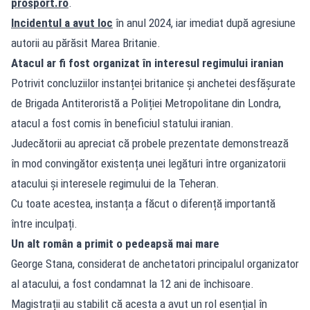
prosport.ro
.
Incidentul a avut loc
în anul 2024, iar imediat după agresiune
autorii au părăsit Marea Britanie.
Atacul ar fi fost organizat în interesul regimului iranian
Potrivit concluziilor instanței britanice și anchetei desfășurate
de Brigada Antiteroristă a Poliției Metropolitane din Londra,
atacul a fost comis în beneficiul statului iranian.
Judecătorii au apreciat că probele prezentate demonstrează
în mod convingător existența unei legături între organizatorii
atacului și interesele regimului de la Teheran.
Cu toate acestea, instanța a făcut o diferență importantă
între inculpați.
Un alt român a primit o pedeapsă mai mare
George Stana, considerat de anchetatori principalul organizator
al atacului, a fost condamnat la 12 ani de închisoare.
Magistrații au stabilit că acesta a avut un rol esențial în