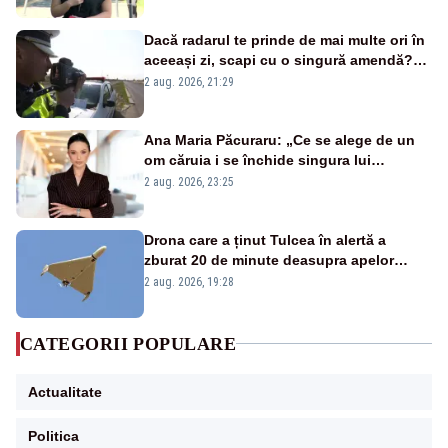
Dacă radarul te prinde de mai multe ori în
aceeași zi, scapi cu o singură amendă?
Ce spune legea
2 aug. 2026, 21:29
Ana Maria Păcuraru: „Ce se alege de un
om căruia i se închide singura lui
portiță?”
2 aug. 2026, 23:25
Drona care a ținut Tulcea în alertă a
zburat 20 de minute deasupra apelor
României. Au fost ridicate două F-16
2 aug. 2026, 19:28
CATEGORII POPULARE
Actualitate
Politica