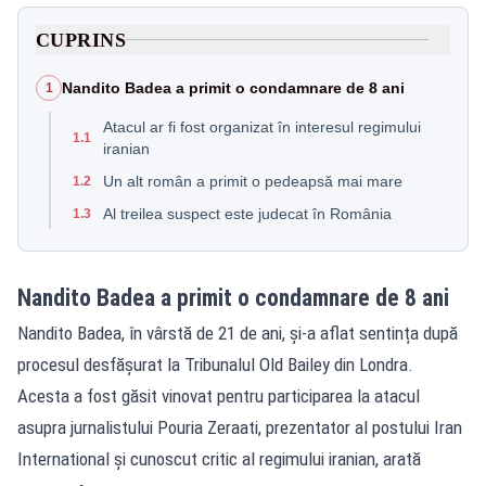
CUPRINS
Nandito Badea a primit o condamnare de 8 ani
1
Atacul ar fi fost organizat în interesul regimului
1.1
iranian
Un alt român a primit o pedeapsă mai mare
1.2
Al treilea suspect este judecat în România
1.3
Nandito Badea a primit o condamnare de 8 ani
Nandito Badea, în vârstă de 21 de ani, și-a aflat sentința după
procesul desfășurat la Tribunalul Old Bailey din Londra.
Acesta a fost găsit vinovat pentru participarea la atacul
asupra jurnalistului Pouria Zeraati, prezentator al postului Iran
International și cunoscut critic al regimului iranian, arată