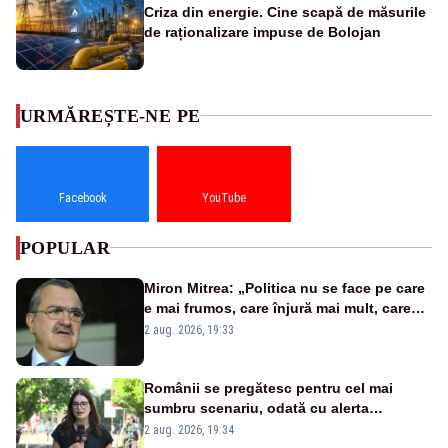
Criza din energie. Cine scapă de măsurile
de raționalizare impuse de Bolojan
URMĂREȘTE-NE PE
Facebook
YouTube
POPULAR
Miron Mitrea: „Politica nu se face pe care
e mai frumos, care înjură mai mult, care
țipă mai tare, ci pe proiecte”
2 aug. 2026, 19:33
Românii se pregătesc pentru cel mai
sumbru scenariu, odată cu alerta
energetică
2 aug. 2026, 19:34