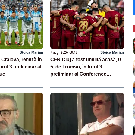
Stoica Marian
7 aug. 2026, 08:18
Stoica Marian
 Craiova, remiză în
CFR Cluj a fost umilită acasă, 0-
urul 3 preliminar al
5, de Tromso, în turul 3
ue
preliminar al Conference
League