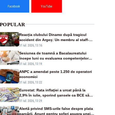
Facebook
YouTube
POPULAR
Reacția clubului Dinamo după tragicul
accident din Argeș: Un membru al staff-
ului medical a murit, antrenorul Adrian
31 iul. 2026, 13:16
Ropotan este în spital
Sesiunea de toamnă a Bacalaureatului
începe luni cu evaluarea competențelor
orale la Limba română
31 iul. 2026, 13:19
ANPC a amendat peste 1.250 de operatori
economici
31 iul. 2026, 13:22
Eurostat: Rata inflaţiei a urcat până la
2,9% în iulie, sporind şansele ca BCE să
majoreze dobânda
31 iul. 2026, 13:29
Alertă privind SMS-urile false despre plata
parcării. Anunț pentru șoferi asupra unei