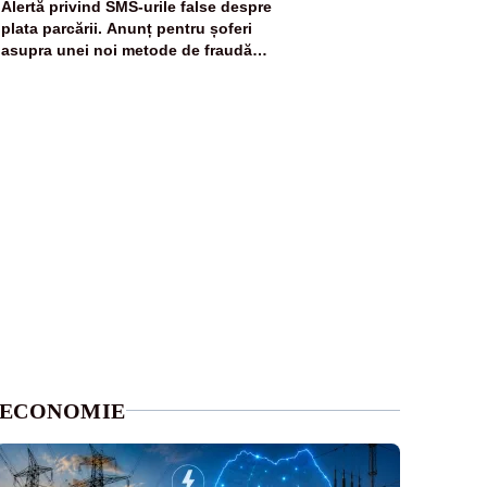
5
Alertă privind SMS-urile false despre
plata parcării. Anunț pentru șoferi
asupra unei noi metode de fraudă
online
ECONOMIE