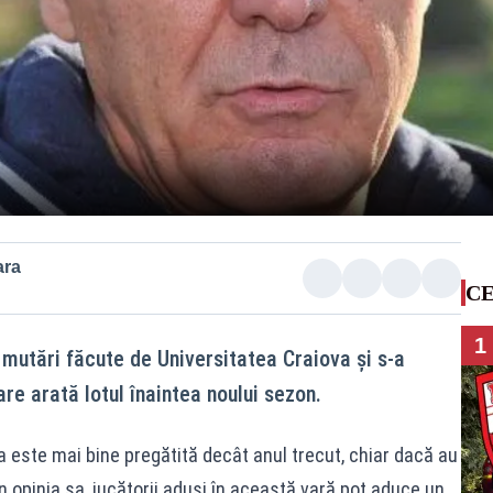
ara
CE
1
 mutări făcute de Universitatea Craiova și s-a
are arată lotul înaintea noului sezon.
pa este mai bine pregătită decât anul trecut, chiar dacă au
 În opinia sa, jucătorii aduși în această vară pot aduce un