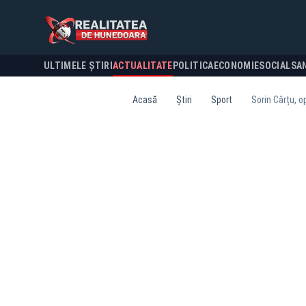
ULTIMELE ȘTIRI
ACTUALITATE
POLITICA
ECONOMIE
SOCIAL
SA
Acasă
Știri
Sport
Sorin Cârțu, o