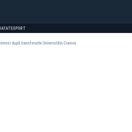
NATATE
SPORT
ptimist după transferurile Universității Craiova