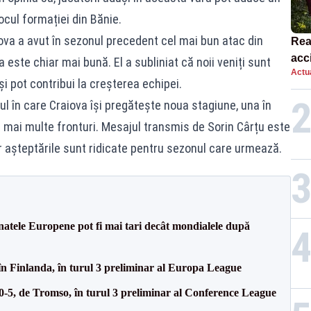
ocul formației din Bănie.
ova a avut în sezonul precedent cel mai bun atac din
Rea
acc
este chiar mai bună. El a subliniat că noii veniți sunt
Actua
ulu
și pot contribui la creșterea echipei.
Rop
ul în care Craiova își pregătește noua stagiune, una în
 mai multe fronturi. Mesajul transmis de Sorin Cârțu este
ar așteptările sunt ridicate pentru sezonul care urmează.
atele Europene pot fi mai tari decât mondialele după
în Finlanda, în turul 3 preliminar al Europa League
 0-5, de Tromso, în turul 3 preliminar al Conference League