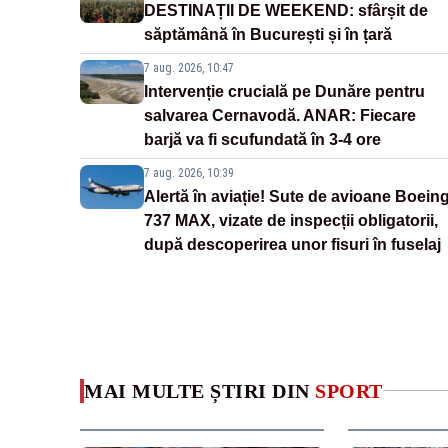
DESTINAȚII DE WEEKEND: sfârșit de
săptămână în București și în țară
7 aug. 2026, 10:47
Intervenție crucială pe Dunăre pentru
salvarea Cernavodă. ANAR: Fiecare
barjă va fi scufundată în 3-4 ore
7 aug. 2026, 10:39
Alertă în aviație! Sute de avioane Boein
737 MAX, vizate de inspecții obligatorii,
după descoperirea unor fisuri în fuselaj
MAI MULTE ȘTIRI DIN
SPORT