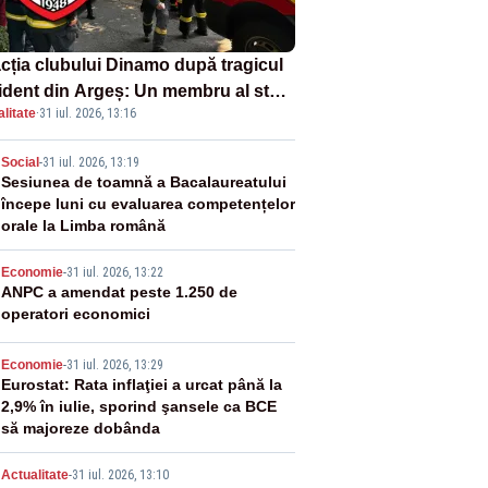
cția clubului Dinamo după tragicul
ident din Argeș: Un membru al staff-
litate
·
31 iul. 2026, 13:16
i medical a murit, antrenorul Adrian
otan este în spital
2
Social
-
31 iul. 2026, 13:19
Sesiunea de toamnă a Bacalaureatului
începe luni cu evaluarea competențelor
orale la Limba română
3
Economie
-
31 iul. 2026, 13:22
ANPC a amendat peste 1.250 de
operatori economici
4
Economie
-
31 iul. 2026, 13:29
Eurostat: Rata inflaţiei a urcat până la
2,9% în iulie, sporind şansele ca BCE
să majoreze dobânda
Actualitate
-
31 iul. 2026, 13:10