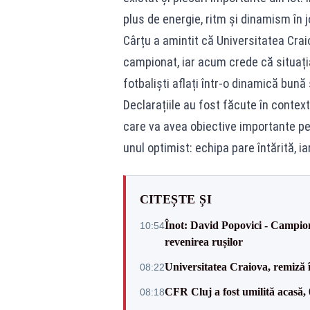
plus de energie, ritm și dinamism în j
Cârțu a amintit că Universitatea Crai
campionat, iar acum crede că situația 
fotbaliști aflați într-o dinamică bună 
Declarațiile au fost făcute în context
care va avea obiective importante pe
unul optimist: echipa pare întărită, i
CITEȘTE ȘI
Înot: David Popovici - Campion
10:54
revenirea rușilor
Universitatea Craiova, remiză 
08:22
CFR Cluj a fost umilită acasă,
08:18