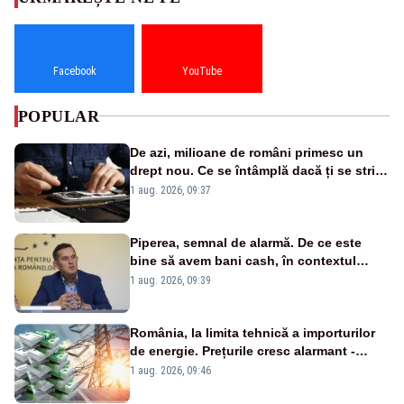
Facebook
YouTube
POPULAR
De azi, milioane de români primesc un
drept nou. Ce se întâmplă dacă ți se strică
un produs
1 aug. 2026, 09:37
Piperea, semnal de alarmă. De ce este
bine să avem bani cash, în contextul
alertei energetice?
1 aug. 2026, 09:39
România, la limita tehnică a importurilor
de energie. Prețurile cresc alarmant -
Analiză Realitatea Plus
1 aug. 2026, 09:46