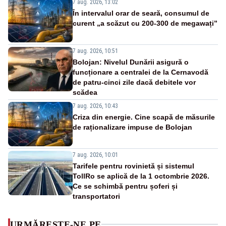
7 aug. 2026, 13:02
În intervalul orar de seară, consumul de
curent „a scăzut cu 200-300 de megawați”
7 aug. 2026, 10:51
Bolojan: Nivelul Dunării asigură o
funcționare a centralei de la Cernavodă
de patru-cinci zile dacă debitele vor
scădea
7 aug. 2026, 10:43
Criza din energie. Cine scapă de măsurile
de raționalizare impuse de Bolojan
7 aug. 2026, 10:01
Tarifele pentru rovinietă și sistemul
TollRo se aplică de la 1 octombrie 2026.
Ce se schimbă pentru șoferi și
transportatori
URMĂREȘTE-NE PE