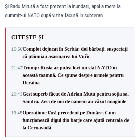
Și Radu Miruță a fost prezent la inundații, apoi a mers la
summit-ul NATO după vizita făcută în subteran.
CITEȘTE ȘI
Complot dejucat în Serbia: doi bărbați, suspectați
15:50
că plănuiau asasinarea lui Vučić
Trump: Rusia ar putea lovi un stat NATO în
21:42
această toamnă. Ce spune despre armele pentru
Ucraina
Gest superb făcut de Adrian Mutu pentru soția sa,
20:43
Sandra. Zeci de mii de oameni au văzut imaginile
Operațiune fără precedent pe Dunăre. Cum
19:45
funcționează digul din barje care ajută centrala de
la Cernavodă