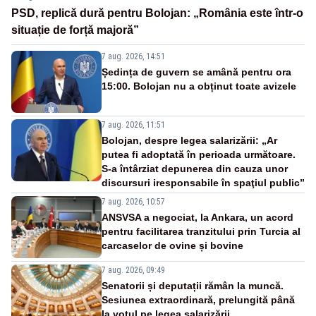
PSD, replică dură pentru Bolojan: „România este într-o
situație de forță majoră”
7 aug. 2026, 14:51
Ședința de guvern se amână pentru ora
15:00. Bolojan nu a obținut toate avizele
7 aug. 2026, 11:51
Bolojan, despre legea salarizării: „Ar
putea fi adoptată în perioada următoare.
S-a întârziat depunerea din cauza unor
discursuri iresponsabile în spaţiul public”
7 aug. 2026, 10:57
ANSVSA a negociat, la Ankara, un acord
pentru facilitarea tranzitului prin Turcia al
carcaselor de ovine și bovine
7 aug. 2026, 09:49
Senatorii și deputații rămân la muncă.
Sesiunea extraordinară, prelungită până
la votul pe legea salarizării