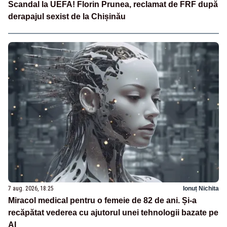
Scandal la UEFA! Florin Prunea, reclamat de FRF după
derapajul sexist de la Chișinău
7 aug. 2026, 18:25
Ionuț Nichita
Miracol medical pentru o femeie de 82 de ani. Și-a
recăpătat vederea cu ajutorul unei tehnologii bazate pe
AI