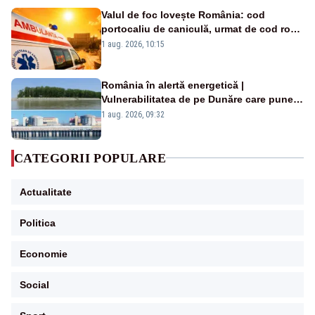
Valul de foc lovește România: cod
portocaliu de caniculă, urmat de cod roșu
duminică. Temperaturile urcă spre 40°C
1 aug. 2026, 10:15
România în alertă energetică |
Vulnerabilitatea de pe Dunăre care pune
în pericol Centrala Cernavodă era
1 aug. 2026, 09:32
cunoscută de pe vremea lui Ceaușescu
CATEGORII POPULARE
Actualitate
Politica
Economie
Social