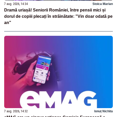
7 aug. 2026, 14:34
Stoica Marian
Dramă uriașă! Seniorii României, între pensii mici și
dorul de copiii plecați în străinătate: "Vin doar odată pe
an"
7 aug. 2026, 14:32
Ionuț Nichita