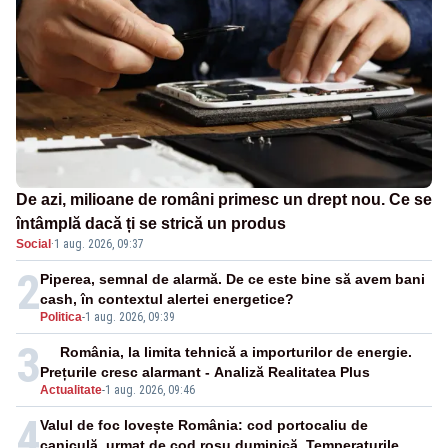
De azi, milioane de români primesc un drept nou. Ce se
întâmplă dacă ți se strică un produs
Social
·
1 aug. 2026, 09:37
2
Piperea, semnal de alarmă. De ce este bine să avem bani
cash, în contextul alertei energetice?
Politica
-
1 aug. 2026, 09:39
3
România, la limita tehnică a importurilor de energie.
Prețurile cresc alarmant - Analiză Realitatea Plus
Actualitate
-
1 aug. 2026, 09:46
4
Valul de foc lovește România: cod portocaliu de
caniculă, urmat de cod roșu duminică. Temperaturile