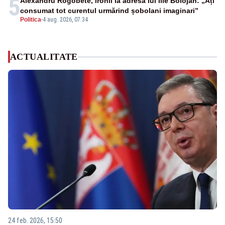
5
Alexandru Rogobete, ironii la adresa lui Ilie Bolojan: „Ați
consumat tot curentul urmărind șobolani imaginari”
Politica
-
4 aug. 2026, 07:34
ACTUALITATE
24 feb. 2026, 15:50