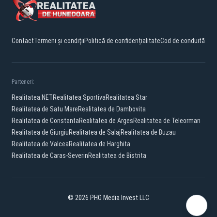
Contact
Termeni și condiții
Politică de confidențialitate
Cod de conduită
Parteneri:
Realitatea.NET
Realitatea Sportiva
Realitatea Star
Realitatea de Satu Mare
Realitatea de Dambovita
Realitatea de Constanta
Realitatea de Arges
Realitatea de Teleorman
Realitatea de Giurgiu
Realitatea de Salaj
Realitatea de Buzau
Realitatea de Valcea
Realitatea de Harghita
Realitatea de Caras-Severin
Realitatea de Bistrita
© 2026 PHG Media Invest LLC
Facebook
YouTube