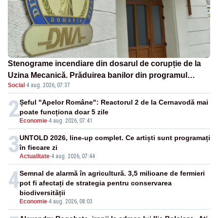
Stenograme incendiare din dosarul de corupție de la
Uzina Mecanică. Prăduirea banilor din programul
Social
·
4 aug. 2026, 07:37
SAFE, interceptată de DNA
2
Șeful "Apelor Române": Reactorul 2 de la Cernavodă mai
poate funcționa doar 5 zile
Economie
-
4 aug. 2026, 07:41
3
UNTOLD 2026, line-up complet. Ce artiști sunt programați
în fiecare zi
Actualitate
-
4 aug. 2026, 07:44
4
Semnal de alarmă în agricultură. 3,5 milioane de fermieri
pot fi afectați de strategia pentru conservarea
biodiversității
Economie
-
4 aug. 2026, 08:03