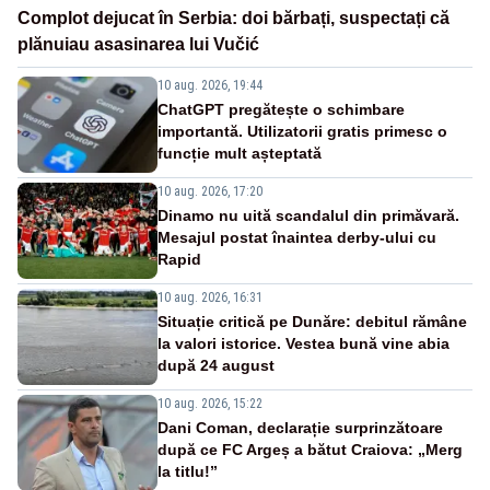
Complot dejucat în Serbia: doi bărbați, suspectați că
plănuiau asasinarea lui Vučić
10 aug. 2026, 19:44
ChatGPT pregătește o schimbare
importantă. Utilizatorii gratis primesc o
funcție mult așteptată
10 aug. 2026, 17:20
Dinamo nu uită scandalul din primăvară.
Mesajul postat înaintea derby-ului cu
Rapid
10 aug. 2026, 16:31
Situație critică pe Dunăre: debitul rămâne
la valori istorice. Vestea bună vine abia
după 24 august
10 aug. 2026, 15:22
Dani Coman, declarație surprinzătoare
după ce FC Argeș a bătut Craiova: „Merg
la titlu!”