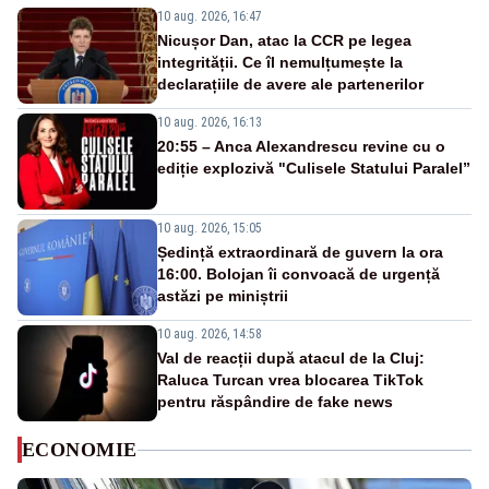
10 aug. 2026, 16:47
Nicușor Dan, atac la CCR pe legea
integrității. Ce îl nemulțumește la
declarațiile de avere ale partenerilor
10 aug. 2026, 16:13
20:55 – Anca Alexandrescu revine cu o
ediție explozivă "Culisele Statului Paralel”
10 aug. 2026, 15:05
Ședință extraordinară de guvern la ora
16:00. Bolojan îi convoacă de urgență
astăzi pe miniștrii
10 aug. 2026, 14:58
Val de reacții după atacul de la Cluj:
Raluca Turcan vrea blocarea TikTok
pentru răspândire de fake news
ECONOMIE