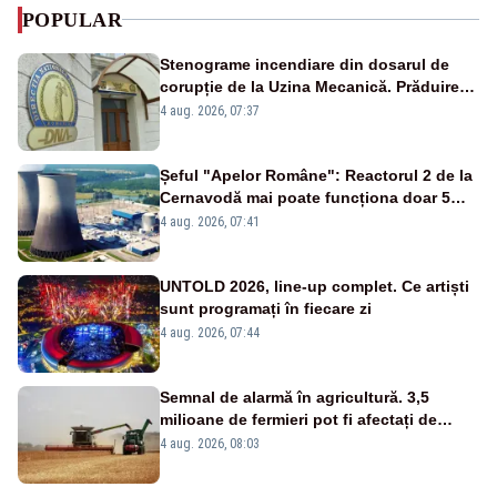
POPULAR
Stenograme incendiare din dosarul de
corupție de la Uzina Mecanică. Prăduirea
banilor din programul SAFE, interceptată
4 aug. 2026, 07:37
de DNA
Șeful "Apelor Române": Reactorul 2 de la
Cernavodă mai poate funcționa doar 5
zile
4 aug. 2026, 07:41
UNTOLD 2026, line-up complet. Ce artiști
sunt programați în fiecare zi
4 aug. 2026, 07:44
Semnal de alarmă în agricultură. 3,5
milioane de fermieri pot fi afectați de
strategia pentru conservarea
4 aug. 2026, 08:03
biodiversității