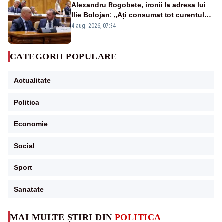
Alexandru Rogobete, ironii la adresa lui
Ilie Bolojan: „Ați consumat tot curentul
urmărind șobolani imaginari”
4 aug. 2026, 07:34
CATEGORII POPULARE
Actualitate
Politica
Economie
Social
Sport
Sanatate
MAI MULTE ȘTIRI DIN
POLITICA