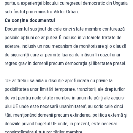
parte, a experienței blocului cu regresul democratic din Ungaria
sub fostul prim-ministru Viktor Orban.
Ce conține documentul
Documentul susținut de cele cinci state membre conturează
posibile opțiuni ce ar putea fi incluse în viitoarele tratate de
aderare, inclusiv un nou mecanism de monitorizare și o clauză
de siguranță care ar permite luarea de măsuri în cazul unui
regres grav în domenii precum democrația și libertatea presei.
'UE ar trebui să aibă o discuție aprofundată cu privire la
posibilitatea unor limitări temporare, tranzitorii, ale drepturilor
de vot pentru noile state membre în anumite părți ale acquis-
ului UE unde este necesară unanimitatea', au scris cele cinci
țări, menționând domenii precum extinderea, politica externă și
deciziile privind bugetul UE unde, în prezent, este necesar
consimțământul tuturor țărilor membre.