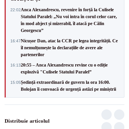
Anca Alexandrescu, revenire în forță la Culisele
22:02
Statului Paralel: „Nu voi intra în corul celor care,
în mod abject și mizerabil, îl atacă pe Călin
Georgescu”
Nicușor Dan, atac la CCR pe legea integrității. Ce
16:47
îl nemulțumește la declarațiile de avere ale
partenerilor
20:55 – Anca Alexandrescu revine cu o ediție
16:13
explozivă "Culisele Statului Paralel”
Ședință extraordinară de guvern la ora 16:00.
15:05
Bolojan îi convoacă de urgență astăzi pe miniștrii
Distribuie articolul