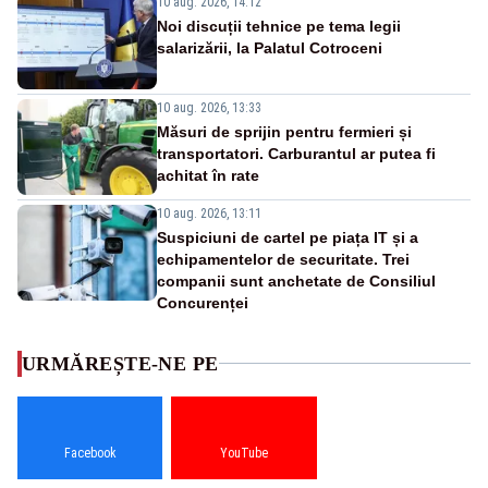
10 aug. 2026, 14:12
Noi discuții tehnice pe tema legii
salarizării, la Palatul Cotroceni
10 aug. 2026, 13:33
Măsuri de sprijin pentru fermieri și
transportatori. Carburantul ar putea fi
achitat în rate
10 aug. 2026, 13:11
Suspiciuni de cartel pe piața IT și a
echipamentelor de securitate. Trei
companii sunt anchetate de Consiliul
Concurenței
URMĂREȘTE-NE PE
Facebook
YouTube