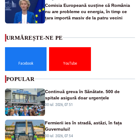
Comisia Europeană susține că România
nu are probleme cu energia, în timp ce
țara importă masiv de la patru vecini
URMĂREȘTE-NE PE
Facebook
YouTube
POPULAR
Continuă greva în Sănătate. 500 de
spitale asigură doar urgențele
30 iul. 2026, 07:51
Fermierii ies în stradă, astăzi, în fața
Guvernului!
30 iul. 2026, 07:54