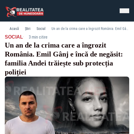
Acasă
Știri
Social
Un an de la crima care a îngrozit România. Emil Gânj e încă de negăsit: familia Andei trăiește sub protecția poliției
·
SOCIAL
3 min citire
Un an de la crima care a îngrozit
România. Emil Gânj e încă de negăsit:
familia Andei trăiește sub protecția
poliției