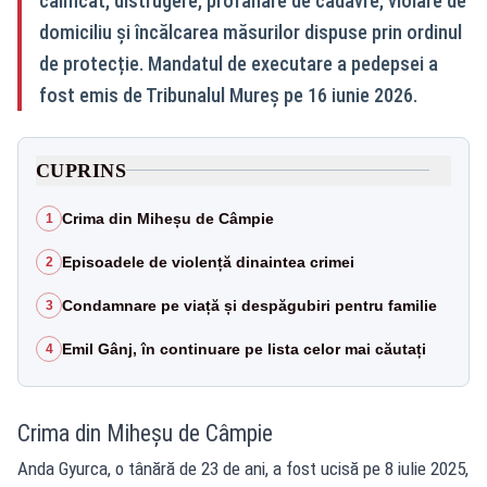
calificat, distrugere, profanare de cadavre, violare de
domiciliu și încălcarea măsurilor dispuse prin ordinul
de protecție. Mandatul de executare a pedepsei a
fost emis de Tribunalul Mureș pe 16 iunie 2026.
CUPRINS
Crima din Miheșu de Câmpie
1
Episoadele de violență dinaintea crimei
2
Condamnare pe viață și despăgubiri pentru familie
3
Emil Gânj, în continuare pe lista celor mai căutați
4
Crima din Miheșu de Câmpie
Anda Gyurca, o tânără de 23 de ani, a fost ucisă pe 8 iulie 2025,