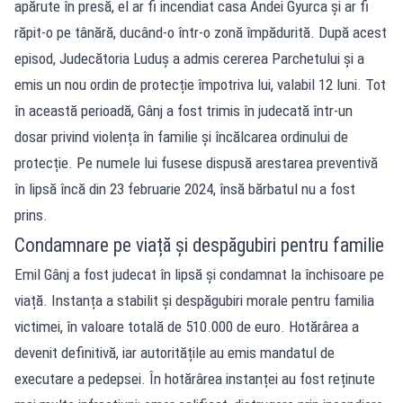
apărute în presă, el ar fi incendiat casa Andei Gyurca și ar fi
răpit-o pe tânără, ducând-o într-o zonă împădurită. După acest
episod, Judecătoria Luduș a admis cererea Parchetului și a
emis un nou ordin de protecție împotriva lui, valabil 12 luni. Tot
în această perioadă, Gânj a fost trimis în judecată într-un
dosar privind violența în familie și încălcarea ordinului de
protecție. Pe numele lui fusese dispusă arestarea preventivă
în lipsă încă din 23 februarie 2024, însă bărbatul nu a fost
prins.
Condamnare pe viață și despăgubiri pentru familie
Emil Gânj a fost judecat în lipsă și condamnat la închisoare pe
viață. Instanța a stabilit și despăgubiri morale pentru familia
victimei, în valoare totală de 510.000 de euro. Hotărârea a
devenit definitivă, iar autoritățile au emis mandatul de
executare a pedepsei. În hotărârea instanței au fost reținute