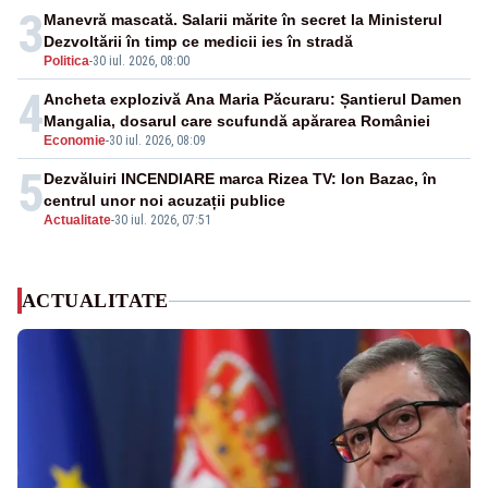
3
Manevră mascată. Salarii mărite în secret la Ministerul
Dezvoltării în timp ce medicii ies în stradă
Politica
-
30 iul. 2026, 08:00
4
Ancheta explozivă Ana Maria Păcuraru: Șantierul Damen
Mangalia, dosarul care scufundă apărarea României
Economie
-
30 iul. 2026, 08:09
5
Dezvăluiri INCENDIARE marca Rizea TV: Ion Bazac, în
centrul unor noi acuzații publice
Actualitate
-
30 iul. 2026, 07:51
ACTUALITATE