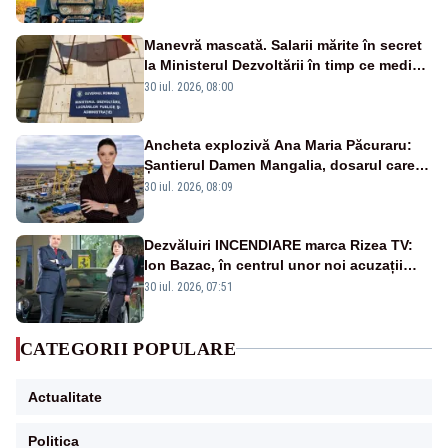
Manevră mascată. Salarii mărite în secret
la Ministerul Dezvoltării în timp ce medicii
ies în stradă
30 iul. 2026, 08:00
Ancheta explozivă Ana Maria Păcuraru:
Șantierul Damen Mangalia, dosarul care
scufundă apărarea României
30 iul. 2026, 08:09
Dezvăluiri INCENDIARE marca Rizea TV:
Ion Bazac, în centrul unor noi acuzații
publice
30 iul. 2026, 07:51
CATEGORII POPULARE
Actualitate
Politica