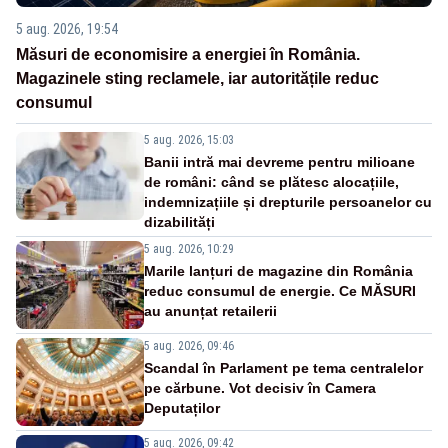
5 aug. 2026, 19:54
Măsuri de economisire a energiei în România.
Magazinele sting reclamele, iar autoritățile reduc
consumul
5 aug. 2026, 15:03
Banii intră mai devreme pentru milioane
de români: când se plătesc alocațiile,
indemnizațiile și drepturile persoanelor cu
dizabilități
5 aug. 2026, 10:29
Marile lanțuri de magazine din România
reduc consumul de energie. Ce MĂSURI
au anunțat retailerii
5 aug. 2026, 09:46
Scandal în Parlament pe tema centralelor
pe cărbune. Vot decisiv în Camera
Deputaților
5 aug. 2026, 09:42