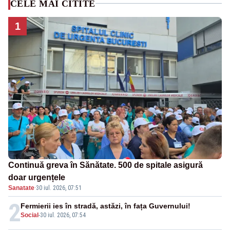
CELE MAI CITITE
1
Continuă greva în Sănătate. 500 de spitale asigură
doar urgențele
Sanatate
·
30 iul. 2026, 07:51
2
Fermierii ies în stradă, astăzi, în fața Guvernului!
Social
-
30 iul. 2026, 07:54