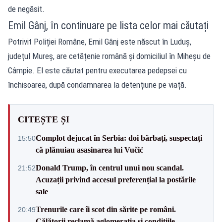
de negăsit.
Emil Gânj, în continuare pe lista celor mai căutați
Potrivit Poliției Române, Emil Gânj este născut în Luduș,
județul Mureș, are cetățenie română și domiciliul în Miheșu de
Câmpie. El este căutat pentru executarea pedepsei cu
închisoarea, după condamnarea la detențiune pe viață.
CITEȘTE ȘI
Complot dejucat în Serbia: doi bărbați, suspectați
15:50
că plănuiau asasinarea lui Vučić
Donald Trump, în centrul unui nou scandal.
21:52
Acuzații privind accesul preferențial la postările
sale
Trenurile care îi scot din sărite pe români.
20:49
Călătorii reclamă aglomerația și condițiile