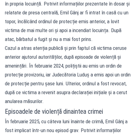
în propria locuință. Potrivit informațiilor prezentate în dosar și
relatate de presa centrală, Emil Gânj ar fi intrat în casă cu un
topor, încălcând ordinul de protecție emis anterior, a lovit
victima de mai multe ori și apoi a incendiat locuința. După
atac, bărbatul a fugit și nu a mai fost prins.
Cazul a atras atenția publică și prin faptul că victima ceruse
anterior ajutorul autorităților, după episoade de violență și
amenințări. În februarie 2024, polițiștii au emis un ordin de
protecție provizoriu, iar Judecătoria Luduș a emis apoi un ordin
de protecție pentru șase luni. Ulterior, ordinul a fost revocat,
după ce victima a revenit asupra declarației inițiale și a cerut
anularea măsurilor.
Episoadele de violență dinaintea crimei
În februarie 2025, cu câteva luni înainte de crimă, Emil Gânj a
fost implicat într-un nou episod grav. Potrivit informațiilor