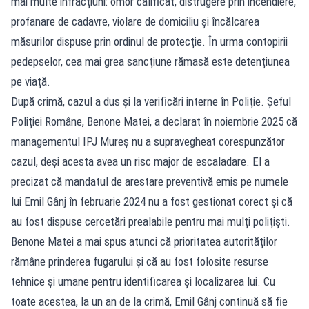
mai multe infracțiuni: omor calificat, distrugere prin incendiere,
profanare de cadavre, violare de domiciliu și încălcarea
măsurilor dispuse prin ordinul de protecție. În urma contopirii
pedepselor, cea mai grea sancțiune rămasă este detențiunea
pe viață.
După crimă, cazul a dus și la verificări interne în Poliție. Șeful
Poliției Române, Benone Matei, a declarat în noiembrie 2025 că
managementul IPJ Mureș nu a supravegheat corespunzător
cazul, deși acesta avea un risc major de escaladare. El a
precizat că mandatul de arestare preventivă emis pe numele
lui Emil Gânj în februarie 2024 nu a fost gestionat corect și că
au fost dispuse cercetări prealabile pentru mai mulți polițiști.
Benone Matei a mai spus atunci că prioritatea autorităților
rămâne prinderea fugarului și că au fost folosite resurse
tehnice și umane pentru identificarea și localizarea lui. Cu
toate acestea, la un an de la crimă, Emil Gânj continuă să fie