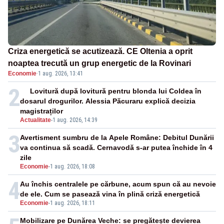
Criza energetică se acutizează. CE Oltenia a oprit
noaptea trecută un grup energetic de la Rovinari
Economie
·
1 aug. 2026, 13:41
2
Lovitură după lovitură pentru blonda lui Coldea în
dosarul drogurilor. Alessia Păcuraru explică decizia
magistraților
Actualitate
-
1 aug. 2026, 14:39
3
Avertisment sumbru de la Apele Române: Debitul Dunării
va continua să scadă. Cernavodă s-ar putea închide în 4
zile
Economie
-
1 aug. 2026, 18:08
4
Au închis centralele pe cărbune, acum spun că au nevoie
de ele. Cum se pasează vina în plină criză energetică
Economie
-
1 aug. 2026, 18:11
Mobilizare pe Dunărea Veche: se pregătește devierea