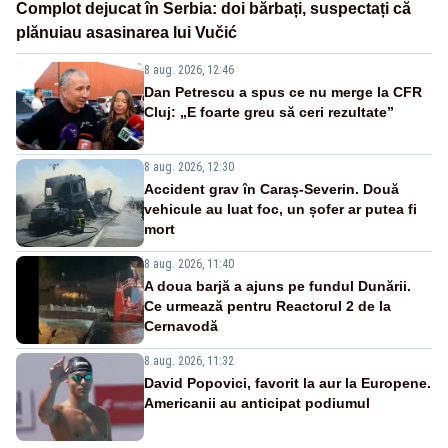
Complot dejucat în Serbia: doi bărbați, suspectați că
plănuiau asasinarea lui Vučić
8 aug. 2026, 12:46
Dan Petrescu a spus ce nu merge la CFR
Cluj: „E foarte greu să ceri rezultate”
8 aug. 2026, 12:30
Accident grav în Caraș-Severin. Două
vehicule au luat foc, un șofer ar putea fi
mort
8 aug. 2026, 11:40
A doua barjă a ajuns pe fundul Dunării.
Ce urmează pentru Reactorul 2 de la
Cernavodă
8 aug. 2026, 11:32
David Popovici, favorit la aur la Europene.
Americanii au anticipat podiumul