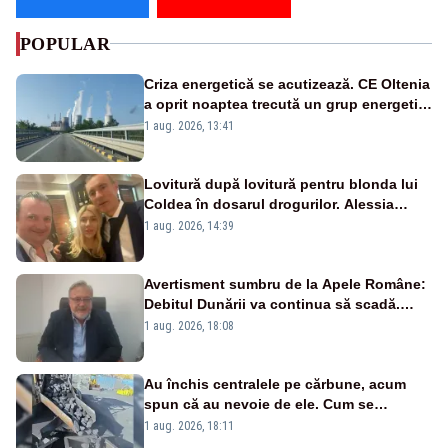
POPULAR
Criza energetică se acutizează. CE Oltenia
a oprit noaptea trecută un grup energetic
de la Rovinari
1 aug. 2026, 13:41
Lovitură după lovitură pentru blonda lui
Coldea în dosarul drogurilor. Alessia
Păcuraru explică decizia magistraților
1 aug. 2026, 14:39
Avertisment sumbru de la Apele Române:
Debitul Dunării va continua să scadă.
Cernavodă s-ar putea închide în 4 zile
1 aug. 2026, 18:08
Au închis centralele pe cărbune, acum
spun că au nevoie de ele. Cum se
pasează vina în plină criză energetică
1 aug. 2026, 18:11