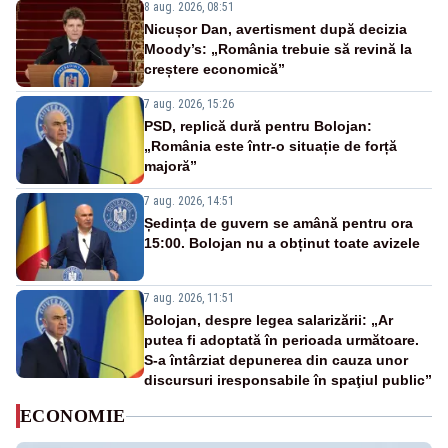
8 aug. 2026, 08:51
Nicușor Dan, avertisment după decizia
Moody’s: „România trebuie să revină la
creștere economică”
7 aug. 2026, 15:26
PSD, replică dură pentru Bolojan:
„România este într-o situație de forță
majoră”
7 aug. 2026, 14:51
Ședința de guvern se amână pentru ora
15:00. Bolojan nu a obținut toate avizele
7 aug. 2026, 11:51
Bolojan, despre legea salarizării: „Ar
putea fi adoptată în perioada următoare.
S-a întârziat depunerea din cauza unor
discursuri iresponsabile în spaţiul public”
ECONOMIE