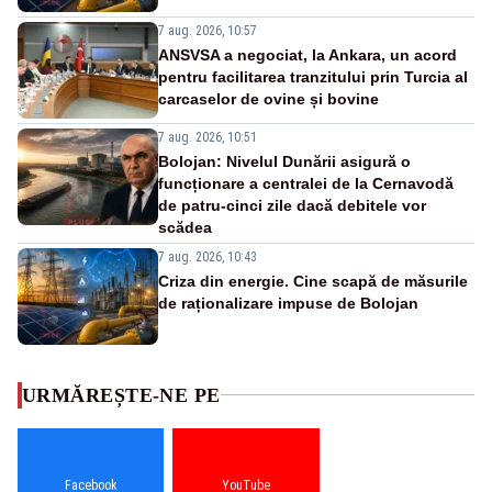
7 aug. 2026, 10:57
ANSVSA a negociat, la Ankara, un acord
pentru facilitarea tranzitului prin Turcia al
carcaselor de ovine și bovine
7 aug. 2026, 10:51
Bolojan: Nivelul Dunării asigură o
funcționare a centralei de la Cernavodă
de patru-cinci zile dacă debitele vor
scădea
7 aug. 2026, 10:43
Criza din energie. Cine scapă de măsurile
de raționalizare impuse de Bolojan
URMĂREȘTE-NE PE
Facebook
YouTube