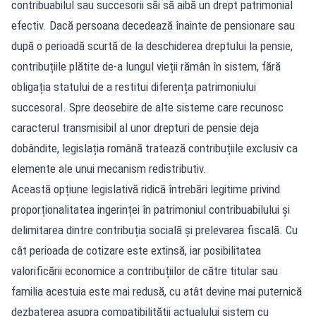
contribuabilul sau succesorii săi să aibă un drept patrimonial
efectiv. Dacă persoana decedează înainte de pensionare sau
după o perioadă scurtă de la deschiderea dreptului la pensie,
contribuțiile plătite de-a lungul vieții rămân în sistem, fără
obligația statului de a restitui diferența patrimoniului
succesoral. Spre deosebire de alte sisteme care recunosc
caracterul transmisibil al unor drepturi de pensie deja
dobândite, legislația română tratează contribuțiile exclusiv ca
elemente ale unui mecanism redistributiv.
Această opțiune legislativă ridică întrebări legitime privind
proporționalitatea ingerinței în patrimoniul contribuabilului și
delimitarea dintre contribuția socială și prelevarea fiscală. Cu
cât perioada de cotizare este extinsă, iar posibilitatea
valorificării economice a contribuțiilor de către titular sau
familia acestuia este mai redusă, cu atât devine mai puternică
dezbaterea asupra compatibilității actualului sistem cu