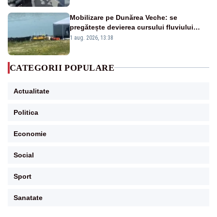
Mobilizare pe Dunărea Veche: se
pregătește devierea cursului fluviului
către Cernavodă – VIDEO
1 aug. 2026, 13:38
CATEGORII POPULARE
Actualitate
Politica
Economie
Social
Sport
Sanatate