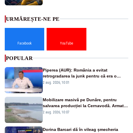
URMĂREȘTE-NE PE
Facebook
YouTube
POPULAR
Piperea (AUR): România a evitat
retrogradarea la junk pentru că era o
catastrofă pentru bănci și fondurile de
2 aug. 2026, 10:01
pensii
Mobilizare masivă pe Dunăre, pentru
salvarea producției la Cernavodă. Armata
va detona o stâncă și va devia apa
2 aug. 2026, 10:07
fluviului - IMAGINI AERIENE
Dorina Barcari dă în vileag șmecheria