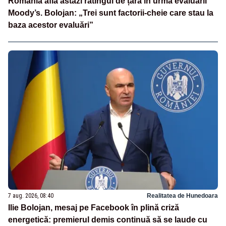
România află astăzi ratingul de țară în urma evaluării
Moody’s. Bolojan: „Trei sunt factorii-cheie care stau la
baza acestor evaluări”
7 aug. 2026, 08:40
Realitatea de Hunedoara
Ilie Bolojan, mesaj pe Facebook în plină criză
energetică: premierul demis continuă să se laude cu