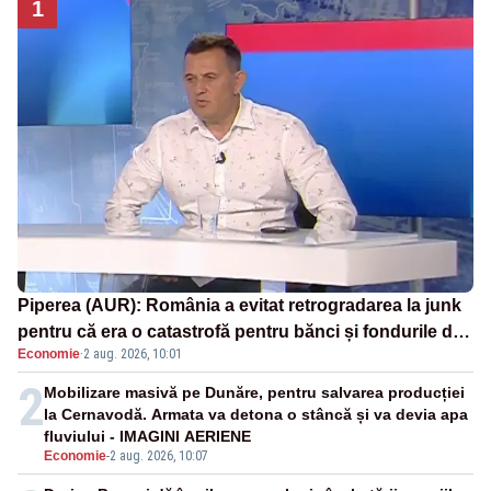
1
Piperea (AUR): România a evitat retrogradarea la junk
pentru că era o catastrofă pentru bănci și fondurile de
Economie
·
2 aug. 2026, 10:01
pensii
2
Mobilizare masivă pe Dunăre, pentru salvarea producției
la Cernavodă. Armata va detona o stâncă și va devia apa
fluviului - IMAGINI AERIENE
Economie
-
2 aug. 2026, 10:07