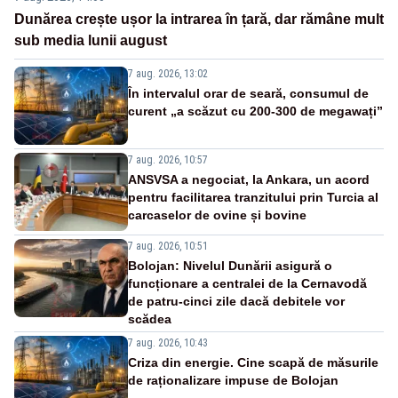
Dunărea crește ușor la intrarea în țară, dar rămâne mult
sub media lunii august
7 aug. 2026, 13:02
În intervalul orar de seară, consumul de
curent „a scăzut cu 200-300 de megawați”
7 aug. 2026, 10:57
ANSVSA a negociat, la Ankara, un acord
pentru facilitarea tranzitului prin Turcia al
carcaselor de ovine și bovine
7 aug. 2026, 10:51
Bolojan: Nivelul Dunării asigură o
funcționare a centralei de la Cernavodă
de patru-cinci zile dacă debitele vor
scădea
7 aug. 2026, 10:43
Criza din energie. Cine scapă de măsurile
de raționalizare impuse de Bolojan