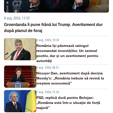
8 aug. 2026, 13:35
Groenlanda îi pune frână lui Trump. Avertisment dur
după planul de foraj
8 aug. 2026, 10:38
România își păstrează ratingul
recomandat investițiilor. Un semnal
pozitiv, dar și un avertisment pentru
autorități
8 aug. 2026, 08:51
Nicușor Dan, avertisment după decizia
Moody’s: „România trebuie să revină la
creștere economică”
7 aug. 2026, 15:26
PSD, replică dură pentru Bolojan:
„România este într-o situație de forță
majoră”