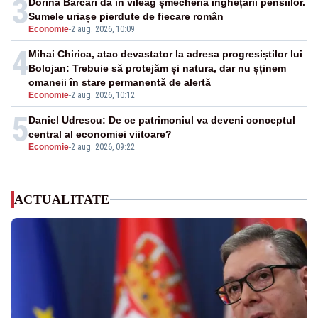
3
Dorina Barcari dă în vileag șmecheria înghețării pensiilor.
Sumele uriașe pierdute de fiecare român
Economie
-
2 aug. 2026, 10:09
4
Mihai Chirica, atac devastator la adresa progresiștilor lui
Bolojan: Trebuie să protejăm și natura, dar nu șținem
omaneii în stare permanentă de alertă
Economie
-
2 aug. 2026, 10:12
5
Daniel Udrescu: De ce patrimoniul va deveni conceptul
central al economiei viitoare?
Economie
-
2 aug. 2026, 09:22
ACTUALITATE