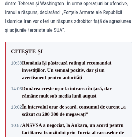
dintre Teheran și Washington. În urma operațiunilor ofensive,
Iranul a răspuns, declarând: „Forțele Armate ale Republicii
Islamice Iran vor oferi un răspuns zdrobitor față de agresiunea
și acțiunile teroriste ale SUA”.
CITEȘTE ȘI
România își păstrează ratingul recomandat
10:38
investițiilor. Un semnal pozitiv, dar și un
avertisment pentru autorități
Dunărea crește ușor la intrarea în țară, dar
14:03
rămâne mult sub media lunii august
În intervalul orar de seară, consumul de curent „a
13:02
scăzut cu 200-300 de megawați”
ANSVSA a negociat, la Ankara, un acord pentru
10:57
facilitarea tranzitului prin Turcia al carcaselor de