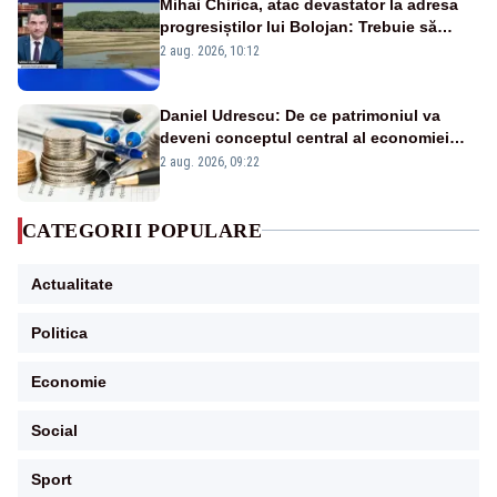
Mihai Chirica, atac devastator la adresa
progresiștilor lui Bolojan: Trebuie să
protejăm și natura, dar nu șținem omaneii
2 aug. 2026, 10:12
în stare permanentă de alertă
Daniel Udrescu: De ce patrimoniul va
deveni conceptul central al economiei
viitoare?
2 aug. 2026, 09:22
CATEGORII POPULARE
Actualitate
Politica
Economie
Social
Sport