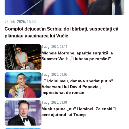
24 feb. 2026, 15:50
Complot dejucat în Serbia: doi bărbați, suspectați că
plănuiau asasinarea lui Vučić
9 aug. 2026, 08:11
Michele Morrone, apariție surpriză la
Summer Well: „Îi iubesc pe români”
9 aug. 2026, 08:05
„E idolul meu, dar m-a speriat puțin”.
Adversarul lui David Popovici,
impresionat de român
9 aug. 2026, 08:01
Musk spune „nu” Ucrainei. Zelenski îi
cere ajutorul lui Trump