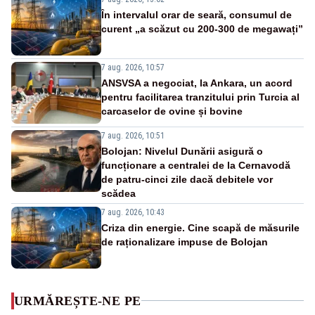
În intervalul orar de seară, consumul de
curent „a scăzut cu 200-300 de megawați”
7 aug. 2026, 10:57
ANSVSA a negociat, la Ankara, un acord
pentru facilitarea tranzitului prin Turcia al
carcaselor de ovine și bovine
7 aug. 2026, 10:51
Bolojan: Nivelul Dunării asigură o
funcționare a centralei de la Cernavodă
de patru-cinci zile dacă debitele vor
scădea
7 aug. 2026, 10:43
Criza din energie. Cine scapă de măsurile
de raționalizare impuse de Bolojan
URMĂREȘTE-NE PE