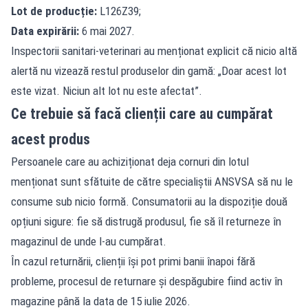
Lot de producție:
L126Z39;
Data expirării:
6 mai 2027.
Inspectorii sanitari-veterinari au menționat explicit că nicio altă
alertă nu vizează restul produselor din gamă: „Doar acest lot
este vizat. Niciun alt lot nu este afectat”.
Ce trebuie să facă clienții care au cumpărat
acest produs
Persoanele care au achiziționat deja cornuri din lotul
menționat sunt sfătuite de către specialiștii ANSVSA să nu le
consume sub nicio formă. Consumatorii au la dispoziție două
opțiuni sigure: fie să distrugă produsul, fie să îl returneze în
magazinul de unde l-au cumpărat.
În cazul returnării, clienții își pot primi banii înapoi fără
probleme, procesul de returnare și despăgubire fiind activ în
magazine până la data de 15 iulie 2026.