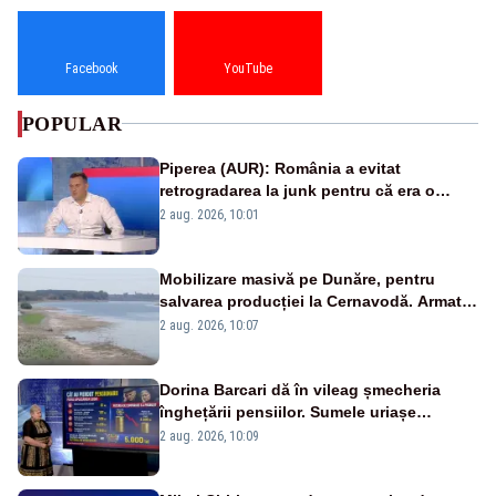
Facebook
YouTube
POPULAR
Piperea (AUR): România a evitat
retrogradarea la junk pentru că era o
catastrofă pentru bănci și fondurile de
2 aug. 2026, 10:01
pensii
Mobilizare masivă pe Dunăre, pentru
salvarea producției la Cernavodă. Armata
va detona o stâncă și va devia apa
2 aug. 2026, 10:07
fluviului - IMAGINI AERIENE
Dorina Barcari dă în vileag șmecheria
înghețării pensiilor. Sumele uriașe
pierdute de fiecare român
2 aug. 2026, 10:09