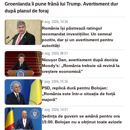
Groenlanda îi pune frână lui Trump. Avertisment dur
după planul de foraj
8 aug. 2026, 10:38
România își păstrează ratingul
recomandat investițiilor. Un semnal
pozitiv, dar și un avertisment pentru
autorități
8 aug. 2026, 08:51
Nicușor Dan, avertisment după decizia
Moody’s: „România trebuie să revină la
creștere economică”
7 aug. 2026, 15:26
PSD, replică dură pentru Bolojan:
„România este într-o situație de forță
majoră”
7 aug. 2026, 14:51
Ședința de guvern se amână pentru ora
15:00. Bolojan nu a obținut toate avizele