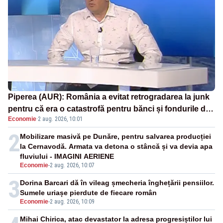
Piperea (AUR): România a evitat retrogradarea la junk
pentru că era o catastrofă pentru bănci și fondurile de
Economie
·
2 aug. 2026, 10:01
pensii
2
Mobilizare masivă pe Dunăre, pentru salvarea producției
la Cernavodă. Armata va detona o stâncă și va devia apa
fluviului - IMAGINI AERIENE
Economie
-
2 aug. 2026, 10:07
3
Dorina Barcari dă în vileag șmecheria înghețării pensiilor.
Sumele uriașe pierdute de fiecare român
Economie
-
2 aug. 2026, 10:09
Mihai Chirica, atac devastator la adresa progresiștilor lui