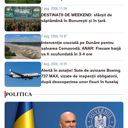
7 aug. 2026, 11:04
DESTINAȚII DE WEEKEND: sfârșit de
săptămână în București și în țară
7 aug. 2026, 10:47
Intervenție crucială pe Dunăre pentru
salvarea Cernavodă. ANAR: Fiecare barjă
va fi scufundată în 3-4 ore
7 aug. 2026, 10:39
Alertă în aviație! Sute de avioane Boeing
737 MAX, vizate de inspecții obligatorii,
după descoperirea unor fisuri în fuselaj
POLITICA