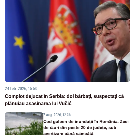
24 feb. 2026, 15:50
Complot dejucat în Serbia: doi bărbați, suspectați că
plănuiau asasinarea lui Vučić
7 aug. 2026, 12:36
Cod galben de inundații în România. Zeci
de râuri din peste 20 de județe, sub
avertizare până sâmbătă