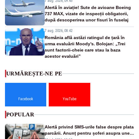
7 aug. 2026, 09:45
Alertă în aviație! Sute de avioane Boeing
737 MAX, vizate de inspecții obligatorii,
după descoperirea unor fisuri în fuselaj
7 aug. 2026, 08:42
România află astăzi ratingul de țară în
urma evaluării Moody’s. Bolojan: „Trei
sunt factorii-cheie care stau la baza
acestor evaluări”
URMĂREȘTE-NE PE
Facebook
YouTube
POPULAR
Alertă privind SMS-urile false despre plata
parcării. Anunț pentru șoferi asupra unei