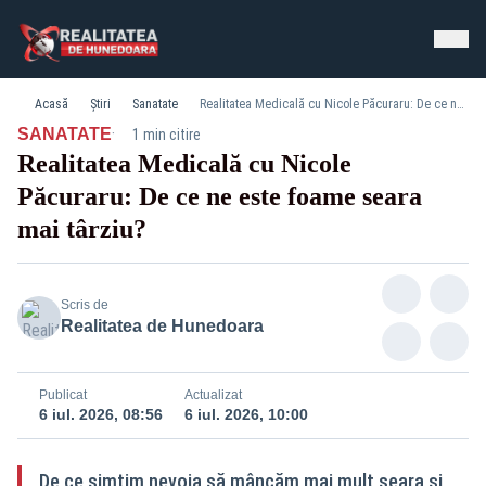
Acasă
Știri
Sanatate
Realitatea Medicală cu Nicole Păcuraru: De ce ne este foame seara mai târziu?
·
SANATATE
1 min citire
Realitatea Medicală cu Nicole
Păcuraru: De ce ne este foame seara
mai târziu?
Scris de
Realitatea de Hunedoara
Publicat
Actualizat
6 iul. 2026, 08:56
6 iul. 2026, 10:00
De ce simțim nevoia să mâncăm mai mult seara și