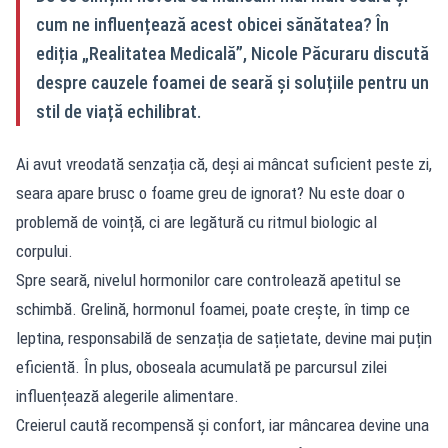
cum ne influențează acest obicei sănătatea? În
ediția „Realitatea Medicală”, Nicole Păcuraru discută
despre cauzele foamei de seară și soluțiile pentru un
stil de viață echilibrat.
Ai avut vreodată senzația că, deși ai mâncat suficient peste zi,
seara apare brusc o foame greu de ignorat? Nu este doar o
problemă de voință, ci are legătură cu ritmul biologic al
corpului.
Spre seară, nivelul hormonilor care controlează apetitul se
schimbă. Grelină, hormonul foamei, poate crește, în timp ce
leptina, responsabilă de senzația de sațietate, devine mai puțin
eficientă. În plus, oboseala acumulată pe parcursul zilei
influențează alegerile alimentare.
Creierul caută recompensă și confort, iar mâncarea devine una