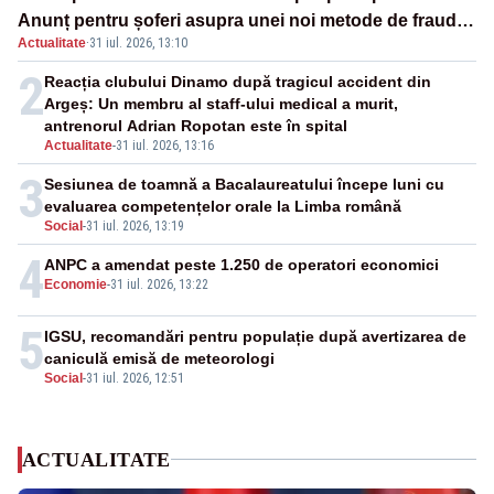
Anunț pentru șoferi asupra unei noi metode de fraudă
Actualitate
·
31 iul. 2026, 13:10
online
2
Reacția clubului Dinamo după tragicul accident din
Argeș: Un membru al staff-ului medical a murit,
antrenorul Adrian Ropotan este în spital
Actualitate
-
31 iul. 2026, 13:16
3
Sesiunea de toamnă a Bacalaureatului începe luni cu
evaluarea competențelor orale la Limba română
Social
-
31 iul. 2026, 13:19
4
ANPC a amendat peste 1.250 de operatori economici
Economie
-
31 iul. 2026, 13:22
5
IGSU, recomandări pentru populație după avertizarea de
caniculă emisă de meteorologi
Social
-
31 iul. 2026, 12:51
ACTUALITATE