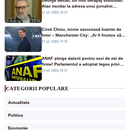
George Becali, un nou derapaj suburban.
Atac murdar la adresa unui jurnalist
sportiv – AUDIO
31 iul. 2026, 18:37
Cristi Chivu, ironie savuroasă înainte de
Inter – Manchester City: „Ar fi frumos să
mai cumpărați și de la noi”
31 iul. 2026, 19:35
ANAF șterge datorii pentru zeci de mii de
firme! Parlamentul a adoptat legea privind
amnistia fiscală
31 iul. 2026, 18:21
CATEGORII POPULARE
Actualitate
Politica
Economie