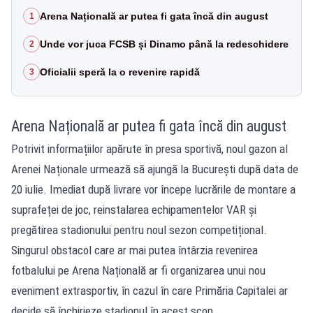
Arena Națională ar putea fi gata încă din august
1
Unde vor juca FCSB și Dinamo până la redeschidere
2
Oficialii speră la o revenire rapidă
3
Arena Națională ar putea fi gata încă din august
Potrivit informațiilor apărute în presa sportivă, noul gazon al
Arenei Naționale urmează să ajungă la București după data de
20 iulie. Imediat după livrare vor începe lucrările de montare a
suprafeței de joc, reinstalarea echipamentelor VAR și
pregătirea stadionului pentru noul sezon competițional.
Singurul obstacol care ar mai putea întârzia revenirea
fotbalului pe Arena Națională ar fi organizarea unui nou
eveniment extrasportiv, în cazul în care Primăria Capitalei ar
decide să închirieze stadionul în acest scop.