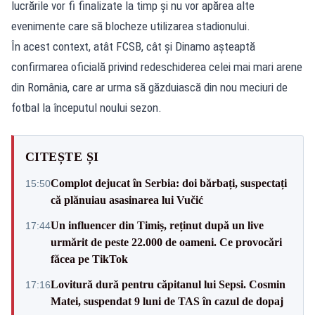
lucrările vor fi finalizate la timp și nu vor apărea alte
evenimente care să blocheze utilizarea stadionului.
În acest context, atât FCSB, cât și Dinamo așteaptă
confirmarea oficială privind redeschiderea celei mai mari arene
din România, care ar urma să găzduiască din nou meciuri de
fotbal la începutul noului sezon.
CITEȘTE ȘI
Complot dejucat în Serbia: doi bărbați, suspectați
15:50
că plănuiau asasinarea lui Vučić
Un influencer din Timiș, reținut după un live
17:44
urmărit de peste 22.000 de oameni. Ce provocări
făcea pe TikTok
Lovitură dură pentru căpitanul lui Sepsi. Cosmin
17:16
Matei, suspendat 9 luni de TAS în cazul de dopaj