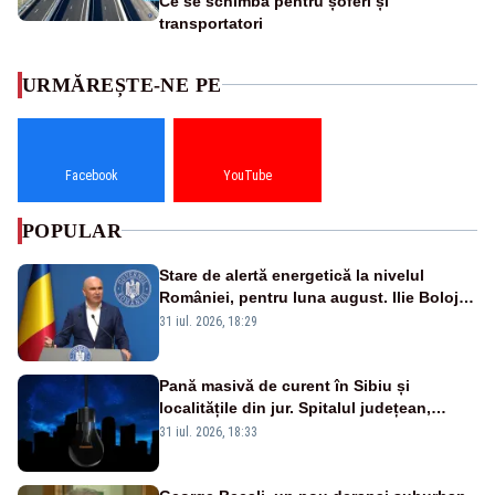
Ce se schimbă pentru șoferi și
transportatori
URMĂREȘTE-NE PE
Facebook
YouTube
POPULAR
Stare de alertă energetică la nivelul
României, pentru luna august. Ilie Bolojan
a anunțat importuri și posibile restricții –
31 iul. 2026, 18:29
VIDEO
Pană masivă de curent în Sibiu și
localitățile din jur. Spitalul județean,
semafoarele, rețelele de telefonie, grav
31 iul. 2026, 18:33
afectate