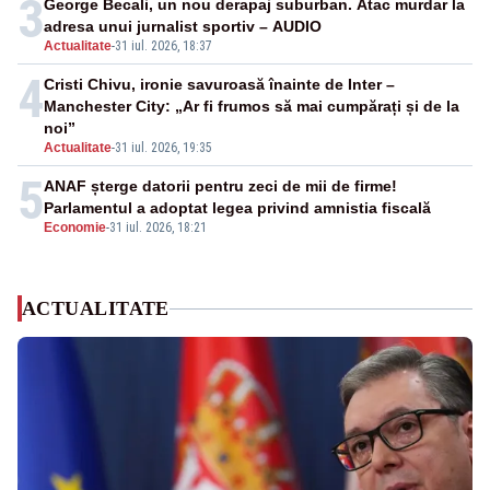
3
George Becali, un nou derapaj suburban. Atac murdar la
adresa unui jurnalist sportiv – AUDIO
Actualitate
-
31 iul. 2026, 18:37
4
Cristi Chivu, ironie savuroasă înainte de Inter –
Manchester City: „Ar fi frumos să mai cumpărați și de la
noi”
Actualitate
-
31 iul. 2026, 19:35
5
ANAF șterge datorii pentru zeci de mii de firme!
Parlamentul a adoptat legea privind amnistia fiscală
Economie
-
31 iul. 2026, 18:21
ACTUALITATE