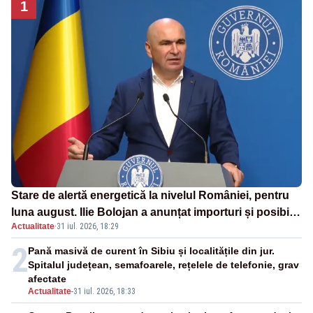
1
Stare de alertă energetică la nivelul României, pentru
luna august. Ilie Bolojan a anunțat importuri și posibile
Actualitate
·
31 iul. 2026, 18:29
restricții – VIDEO
2
Pană masivă de curent în Sibiu și localitățile din jur.
Spitalul județean, semafoarele, rețelele de telefonie, grav
afectate
Actualitate
-
31 iul. 2026, 18:33