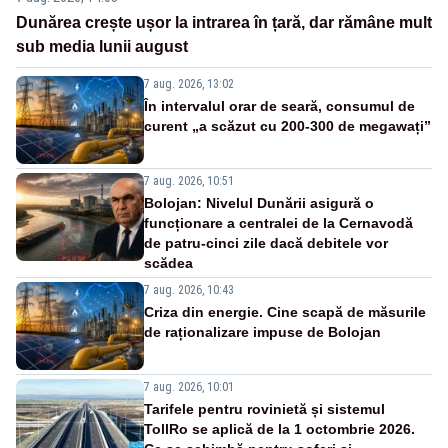
Dunărea crește ușor la intrarea în țară, dar rămâne mult
sub media lunii august
7 aug. 2026, 13:02
În intervalul orar de seară, consumul de
curent „a scăzut cu 200-300 de megawați”
7 aug. 2026, 10:51
Bolojan: Nivelul Dunării asigură o
funcționare a centralei de la Cernavodă
de patru-cinci zile dacă debitele vor
scădea
7 aug. 2026, 10:43
Criza din energie. Cine scapă de măsurile
de raționalizare impuse de Bolojan
7 aug. 2026, 10:01
Tarifele pentru rovinietă și sistemul
TollRo se aplică de la 1 octombrie 2026.