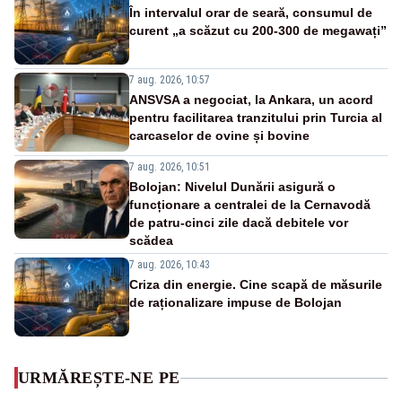
În intervalul orar de seară, consumul de
curent „a scăzut cu 200-300 de megawați”
7 aug. 2026, 10:57
ANSVSA a negociat, la Ankara, un acord
pentru facilitarea tranzitului prin Turcia al
carcaselor de ovine și bovine
7 aug. 2026, 10:51
Bolojan: Nivelul Dunării asigură o
funcționare a centralei de la Cernavodă
de patru-cinci zile dacă debitele vor
scădea
7 aug. 2026, 10:43
Criza din energie. Cine scapă de măsurile
de raționalizare impuse de Bolojan
URMĂREȘTE-NE PE