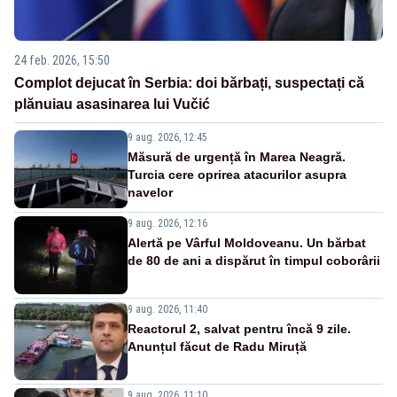
24 feb. 2026, 15:50
Complot dejucat în Serbia: doi bărbați, suspectați că
plănuiau asasinarea lui Vučić
9 aug. 2026, 12:45
Măsură de urgență în Marea Neagră.
Turcia cere oprirea atacurilor asupra
navelor
9 aug. 2026, 12:16
Alertă pe Vârful Moldoveanu. Un bărbat
de 80 de ani a dispărut în timpul coborârii
9 aug. 2026, 11:40
Reactorul 2, salvat pentru încă 9 zile.
Anunțul făcut de Radu Miruță
9 aug. 2026, 11:10