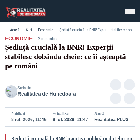
Acasă
Știri
Economie
Ședință crucială la BNR! Experții stabilesc dobânda cheie: ce îi așteaptă pe români
·
ECONOMIE
2 min citire
Ședință crucială la BNR! Experții
stabilesc dobânda cheie: ce îi așteaptă
pe români
Scris de
Realitatea de Hunedoara
Publicat
Actualizat
Sursă
8 iul. 2026, 11:46
8 iul. 2026, 11:47
Realitatea PLUS
Ședință crucială la BNR înaintea publicării datelor cu