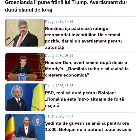
Groenlanda îi pune frână lui Trump. Avertisment dur
după planul de foraj
8 aug. 2026, 10:38
România își păstrează ratingul
recomandat investițiilor. Un semnal
pozitiv, dar și un avertisment pentru
autorități
8 aug. 2026, 08:51
Nicușor Dan, avertisment după decizia
Moody’s: „România trebuie să revină la
creștere economică”
7 aug. 2026, 15:26
PSD, replică dură pentru Bolojan:
„România este într-o situație de forță
majoră”
7 aug. 2026, 14:51
Ședința de guvern se amână pentru ora
15:00. Bolojan nu a obținut toate avizele