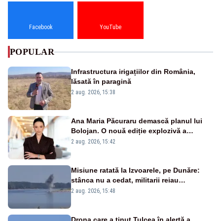
Facebook
YouTube
POPULAR
Infrastructura irigațiilor din România,
lăsată în paragină
2 aug. 2026, 15:38
Ana Maria Păcuraru demască planul lui
Bolojan. O nouă ediție explozivă a
emisiunii „Miza Zilei” la Realitatea PLUS
2 aug. 2026, 15:42
Misiune ratată la Izvoarele, pe Dunăre:
stânca nu a cedat, militarii reiau
detonările luni – VIDEO
2 aug. 2026, 15:48
Drona care a ținut Tulcea în alertă a