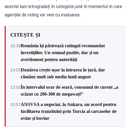
acestei luni retrogradați în categoria
junk
în momentul în care
agențiile de rating vor veni cu evaluarea.
CITEȘTE ȘI
România își păstrează ratingul recomandat
10:38
investițiilor. Un semnal pozitiv, dar și un
avertisment pentru autorități
Dunărea crește ușor la intrarea în țară, dar
14:03
rămâne mult sub media lunii august
În intervalul orar de seară, consumul de curent „a
13:02
scăzut cu 200-300 de megawați”
ANSVSA a negociat, la Ankara, un acord pentru
10:57
facilitarea tranzitului prin Turcia al carcaselor de
ovine și bovine