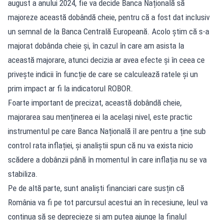
august a anului 2024, fie va decide Banca Națională să
majoreze această dobândă cheie, pentru că a fost dat inclusiv
un semnal de la Banca Centrală Europeană. Acolo știm că s-a
majorat dobânda cheie și, în cazul în care am asista la
această majorare, atunci decizia ar avea efecte și în ceea ce
privește indicii în funcție de care se calculează ratele și un
prim impact ar fi la indicatorul ROBOR.
Foarte important de precizat, această dobândă cheie,
majorarea sau menținerea ei la același nivel, este practic
instrumentul pe care Banca Națională îl are pentru a ține sub
control rata inflației, și analiștii spun că nu va exista nicio
scădere a dobânzii până în momentul în care inflația nu se va
stabiliza.
Pe de altă parte, sunt analiști financiari care susțin că
România va fi pe tot parcursul acestui an în recesiune, leul va
continua să se deprecieze și am putea ajunge la finalul