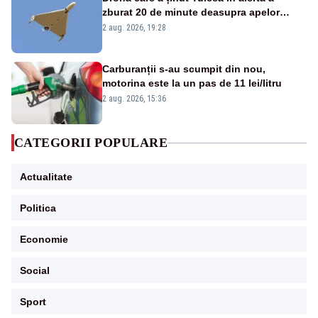
zburat 20 de minute deasupra apelor
României. Au fost ridicate două F-16
2 aug. 2026, 19:28
Carburanții s-au scumpit din nou,
motorina este la un pas de 11 lei/litru
2 aug. 2026, 15:36
CATEGORII POPULARE
Actualitate
Politica
Economie
Social
Sport