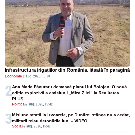
Infrastructura irigațiilor din România, lăsată în paragină
Economie
·
2 aug. 2026, 15:38
2
Ana Maria Păcuraru demască planul lui Bolojan. O nouă
ediție explozivă a emisiunii „Miza Zilei” la Realitatea
PLUS
Politica
-
2 aug. 2026, 15:42
3
Misiune ratată la Izvoarele, pe Dunăre: stânca nu a cedat,
militarii reiau detonările luni – VIDEO
Social
-
2 aug. 2026, 15:48