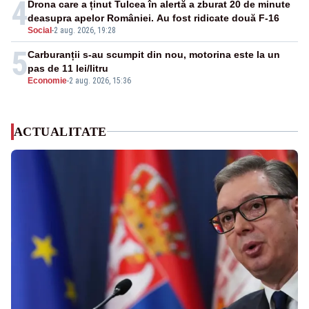
4
Drona care a ținut Tulcea în alertă a zburat 20 de minute
deasupra apelor României. Au fost ridicate două F-16
Social
-
2 aug. 2026, 19:28
5
Carburanții s-au scumpit din nou, motorina este la un
pas de 11 lei/litru
Economie
-
2 aug. 2026, 15:36
ACTUALITATE