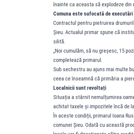
înainte ca aceasta să explodeze din c
Comuna este sufocată de executări s
Contractul pentru pietruirea drumuri
Șieu. Actualul primar spune că insti
silită.
„Noi cumulăm, să nu greșesc, 15 poziți
completează primarul.
Sub sechestru au ajuns mai multe bun
ceea ce înseamnă că primăria a pierd
Localnicii sunt revoltați
Situația a stârnit nemulțumirea oamen
achitat taxele și impozitele încă de l
În aceste condiții, primarul Ioana Rus
comunei Șieu. Odată cu această proce