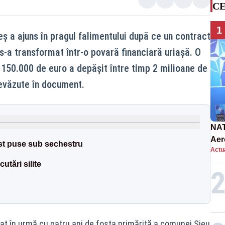
CE
1
 a ajuns în pragul falimentului după ce un contract
s-a transformat într-o povară financiară uriașă. O
v 150.000 de euro a depășit între timp 2 milioane de
revăzute în document.
NAT
Aer
ost puse sub sechestru
Actua
int
tări silite
nat în urmă cu patru ani de fosta primăriță a comunei Șieu