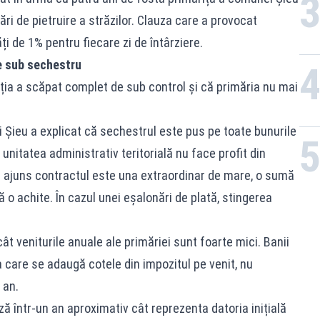
ri de pietruire a străzilor. Clauza care a provocat
i de 1% pentru fiecare zi de întârziere.
se sub sechestru
ția a scăpat complet de sub control și că primăria nu mai
 Șieu a explicat că sechestrul este pus pe toate bunurile
 unitatea administrativ teritorială nu face profit din
 ajuns contractul este una extraordinar de mare, o sumă
o achite. În cazul unei eșalonări de plată, stingerea
t veniturile anuale ale primăriei sunt foarte mici. Banii
la care se adaugă cotele din impozitul pe venit, nu
 an.
ză într-un an aproximativ cât reprezenta datoria inițială