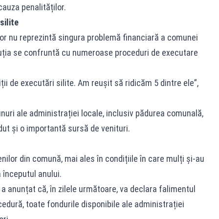
auza penalităților.
ilite
lor nu reprezintă singura problemă financiară a comunei
tuția se confruntă cu numeroase proceduri de executare
i de executări silite. Am reușit să ridicăm 5 dintre ele”,
uri ale administrației locale, inclusiv pădurea comunală,
ut și o importantă sursă de venituri.
ilor din comună, mai ales în condițiile în care mulți și-au
a începutul anului.
 a anunțat că, în zilele următoare, va declara falimentul
dură, toate fondurile disponibile ale administrației