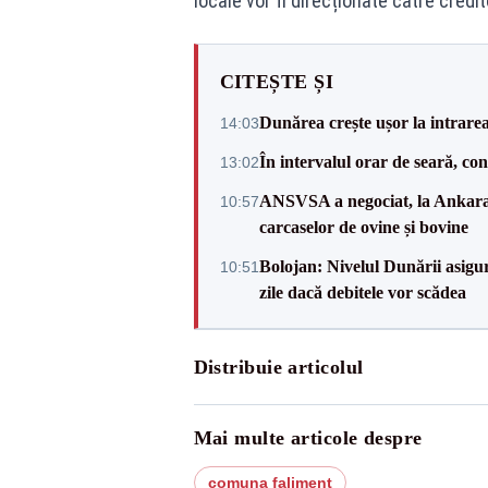
locale vor fi direcționate către credit
CITEȘTE ȘI
Dunărea crește ușor la intrare
14:03
În intervalul orar de seară, c
13:02
ANSVSA a negociat, la Ankara, 
10:57
carcaselor de ovine și bovine
Bolojan: Nivelul Dunării asigur
10:51
zile dacă debitele vor scădea
Distribuie articolul
Mai multe articole despre
comuna faliment