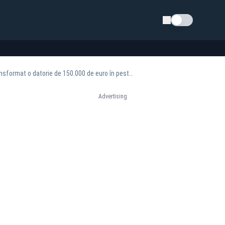
Schimba tema
O primăriță a băgat o comună în faliment cu un singur contract. Penalitățile uriașe au transformat o datorie de 150.000 de euro în peste 2 milioane
Advertising