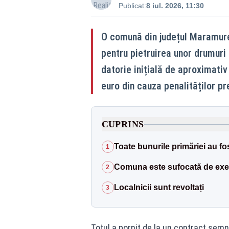
Publicat:
8 iul. 2026, 11:30
O comună din județul Maramureș
pentru pietruirea unor drumuri 
datorie inițială de aproximati
euro din cauza penalităților p
CUPRINS
Toate bunurile primăriei au f
1
Comuna este sufocată de execu
2
Localnicii sunt revoltați
3
Totul a pornit de la un contract sem