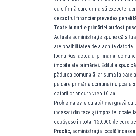
cu o firmă care urma să execute lucră
dezastrul financiar prevedea penalităț
Toate bunurile primăriei au fost pu
Actuala administrație spune că situa
are posibilitatea de a achita datoria.
Ioana Rus, actualul primar al comunei
imobile ale primăriei. Edilul a spus că
pădurea comunală iar suma la care a
pe care primăria comunei nu poate să 
datoriilor ar dura vreo 10 ani
Problema este cu atât mai gravă cu câ
încasați din taxe și impozite locale, 
depășesc în total 150.000 de euro pe
Practic, administrația locală încasea