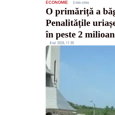
·
ECONOMIE
2 min citire
O primăriță a băg
Penalitățile uria
în peste 2 milioan
8 iul. 2026, 11:30