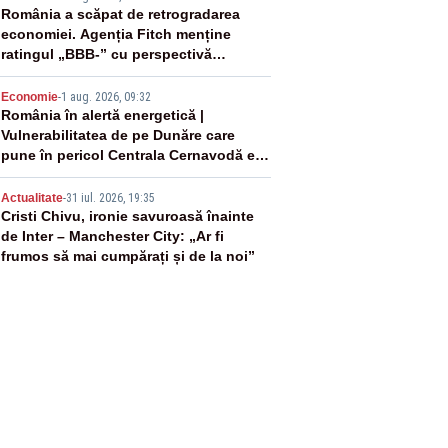
3
România a scăpat de retrogradarea
economiei. Agenția Fitch menține
ratingul „BBB-” cu perspectivă
negativă
4
Economie
-
1 aug. 2026, 09:32
România în alertă energetică |
Vulnerabilitatea de pe Dunăre care
pune în pericol Centrala Cernavodă era
cunoscută de pe vremea lui Ceaușescu
5
Actualitate
-
31 iul. 2026, 19:35
Cristi Chivu, ironie savuroasă înainte
de Inter – Manchester City: „Ar fi
frumos să mai cumpărați și de la noi”