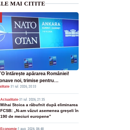
LE MAI CITITE
O întărește apărarea României!
onave noi, trimise pentru
litate
·
31 iul. 2026, 20:33
erceptarea și distrugerea dronelor
2
Actualitate
-
31 iul. 2026, 21:35
Mihai Stoica a răbufnit după eliminarea
FCSB: „N-am văzut asemenea greșeli în
190 de meciuri europene”
Economie
-
1 aug. 2026, 06:48