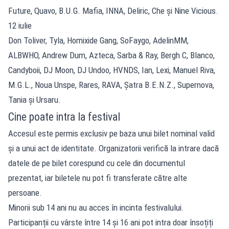
Future, Quavo, B.U.G. Mafia, INNA, Deliric, Che și Nine Vicious.
12 iulie
Don Toliver, Tyla, Homixide Gang, SoFaygo, AdelinMM,
ALBWHO, Andrew Dum, Azteca, Sarba & Ray, Bergh C, Blanco,
Candyboii, DJ Moon, DJ Undoo, HVNDS, Ian, Lexi, Manuel Riva,
M.G.L., Noua Unspe, Rares, RAVA, Șatra B.E.N.Z., Supernova,
Tania și Ursaru.
Cine poate intra la festival
Accesul este permis exclusiv pe baza unui bilet nominal valid
și a unui act de identitate. Organizatorii verifică la intrare dacă
datele de pe bilet corespund cu cele din documentul
prezentat, iar biletele nu pot fi transferate către alte
persoane.
Minorii sub 14 ani nu au acces în incinta festivalului.
Participanții cu vârste între 14 și 16 ani pot intra doar însoțiți