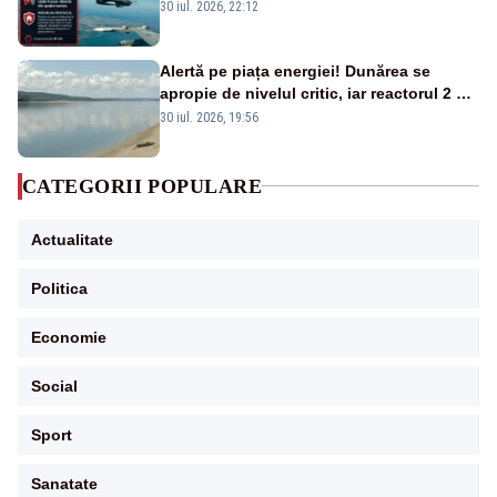
la sol două avioane F-16
30 iul. 2026, 22:12
Alertă pe piața energiei! Dunărea se
apropie de nivelul critic, iar reactorul 2 de
la Cernavodă ar putea fi oprit
30 iul. 2026, 19:56
CATEGORII POPULARE
Actualitate
Politica
Economie
Social
Sport
Sanatate