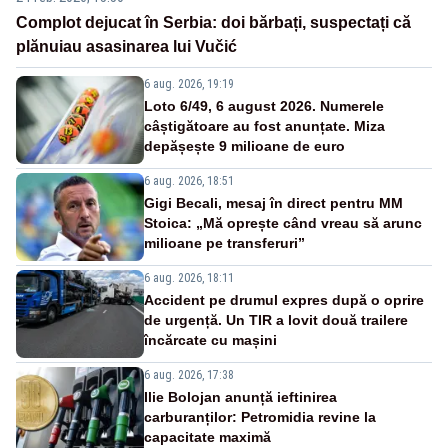
Complot dejucat în Serbia: doi bărbați, suspectați că
plănuiau asasinarea lui Vučić
6 aug. 2026, 19:19
Loto 6/49, 6 august 2026. Numerele
câștigătoare au fost anunțate. Miza
depășește 9 milioane de euro
6 aug. 2026, 18:51
Gigi Becali, mesaj în direct pentru MM
Stoica: „Mă oprește când vreau să arunc
milioane pe transferuri”
6 aug. 2026, 18:11
Accident pe drumul expres după o oprire
de urgență. Un TIR a lovit două trailere
încărcate cu mașini
6 aug. 2026, 17:38
Ilie Bolojan anunță ieftinirea
carburanților: Petromidia revine la
capacitate maximă