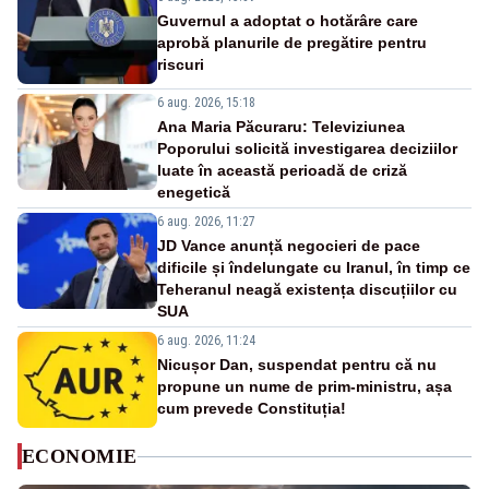
Guvernul a adoptat o hotărâre care
aprobă planurile de pregătire pentru
riscuri
6 aug. 2026, 15:18
Ana Maria Păcuraru: Televiziunea
Poporului solicită investigarea deciziilor
luate în această perioadă de criză
enegetică
6 aug. 2026, 11:27
JD Vance anunță negocieri de pace
dificile și îndelungate cu Iranul, în timp ce
Teheranul neagă existența discuțiilor cu
SUA
6 aug. 2026, 11:24
Nicușor Dan, suspendat pentru că nu
propune un nume de prim-ministru, așa
cum prevede Constituția!
ECONOMIE