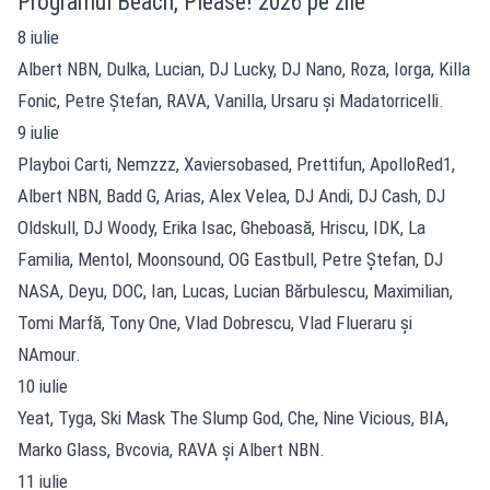
Programul Beach, Please! 2026 pe zile
8 iulie
Albert NBN, Dulka, Lucian, DJ Lucky, DJ Nano, Roza, Iorga, Killa
Fonic, Petre Ștefan, RAVA, Vanilla, Ursaru și Madatorricelli.
9 iulie
Playboi Carti, Nemzzz, Xaviersobased, Prettifun, ApolloRed1,
Albert NBN, Badd G, Arias, Alex Velea, DJ Andi, DJ Cash, DJ
Oldskull, DJ Woody, Erika Isac, Gheboasă, Hriscu, IDK, La
Familia, Mentol, Moonsound, OG Eastbull, Petre Ștefan, DJ
NASA, Deyu, DOC, Ian, Lucas, Lucian Bărbulescu, Maximilian,
Tomi Marfă, Tony One, Vlad Dobrescu, Vlad Flueraru și
NAmour.
10 iulie
Yeat, Tyga, Ski Mask The Slump God, Che, Nine Vicious, BIA,
Marko Glass, Bvcovia, RAVA și Albert NBN.
11 iulie