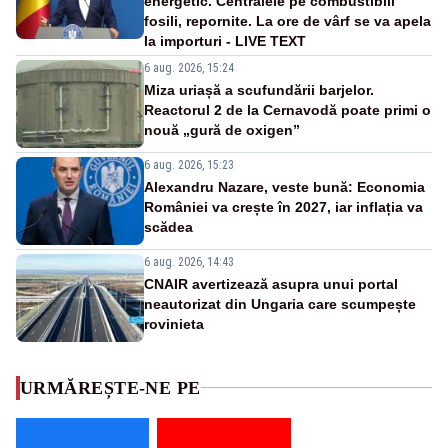
energetic. Centralele pe combustibili
fosili, repornite. La ore de vârf se va apela
la importuri - LIVE TEXT
6 aug. 2026, 15:24
Miza uriașă a scufundării barjelor.
Reactorul 2 de la Cernavodă poate primi o
nouă „gură de oxigen”
6 aug. 2026, 15:23
Alexandru Nazare, veste bună: Economia
României va crește în 2027, iar inflația va
scădea
6 aug. 2026, 14:43
CNAIR avertizează asupra unui portal
neautorizat din Ungaria care scumpește
rovinieta
URMĂREȘTE-NE PE