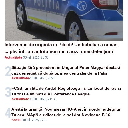
Intervenție de urgență în Pitești! Un bebeluș a rămas
captiv într-un autoturism din cauza unei defecțiuni
Actualitate
·
30 iul. 2026, 20:33
2
Situație fără precedent în Ungaria! Peter Magyar declară
criză energetică după oprirea centralei de la Paks
Actualitate
-
30 iul. 2026, 20:45
3
FCSB, umilită de Auda! Roș-albaștrii s-au făcut de râs și
au fost eliminați din Conference League
Actualitate
-
30 iul. 2026, 21:14
4
Alertă la graniță. Nou mesaj RO-Alert în nordul județului
Tulcea. MApN a ridicat de la sol două avioane F-16
Social
-
30 iul. 2026, 22:12