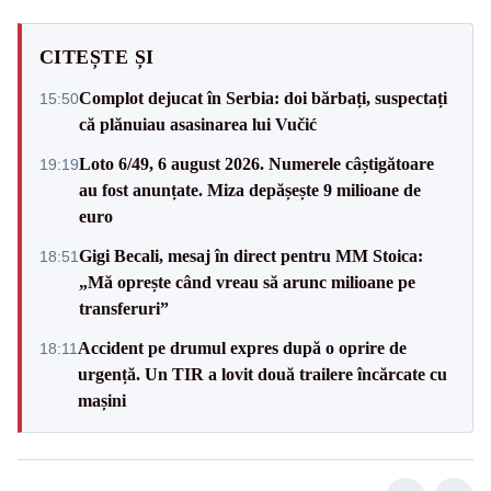
CITEȘTE ȘI
Complot dejucat în Serbia: doi bărbați, suspectați
15:50
că plănuiau asasinarea lui Vučić
Loto 6/49, 6 august 2026. Numerele câștigătoare
19:19
au fost anunțate. Miza depășește 9 milioane de
euro
Gigi Becali, mesaj în direct pentru MM Stoica:
18:51
„Mă oprește când vreau să arunc milioane pe
transferuri”
Accident pe drumul expres după o oprire de
18:11
urgență. Un TIR a lovit două trailere încărcate cu
mașini