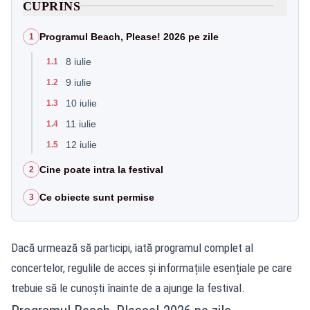
CUPRINS
Programul Beach, Please! 2026 pe zile
1
8 iulie
1.1
9 iulie
1.2
10 iulie
1.3
11 iulie
1.4
12 iulie
1.5
Cine poate intra la festival
2
Ce obiecte sunt permise
3
Dacă urmează să participi, iată programul complet al
concertelor, regulile de acces și informațiile esențiale pe care
trebuie să le cunoști înainte de a ajunge la festival.