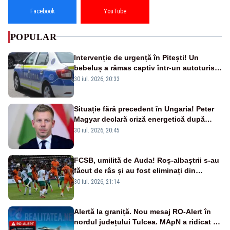
Facebook
YouTube
POPULAR
Intervenție de urgență în Pitești! Un
bebeluș a rămas captiv într-un autoturism
din cauza unei defecțiuni
30 iul. 2026, 20:33
Situație fără precedent în Ungaria! Peter
Magyar declară criză energetică după
oprirea centralei de la Paks
30 iul. 2026, 20:45
FCSB, umilită de Auda! Roș-albaștrii s-au
făcut de râs și au fost eliminați din
Conference League
30 iul. 2026, 21:14
Alertă la graniță. Nou mesaj RO-Alert în
nordul județului Tulcea. MApN a ridicat de