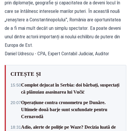
prin diplomație, geografie și capacitatea de a deveni locul în
care se întâlnesc interesele marilor puteri. În această nouă
„renaștere a Constantinopolului”, România are oportunitatea
de a fi mai mult decât un simplu spectator. Ea poate deveni
unul dintre actorii importanți ai noului echilibru de putere din
Europa de Est.
Daniel Udrescu - CPA, Expert Contabil Judiciar, Auditor
CITEȘTE ȘI
Complot dejucat în Serbia: doi bărbați, suspectați
15:50
că plănuiau asasinarea lui Vučić
Operațiune contra cronometru pe Dunăre.
20:07
Ultimele două barje sunt scufundate pentru
Cernavodă
Adio, alerte de poliție pe Waze? Decizia luată de
18:31