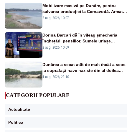
Mobilizare masivă pe Dunăre, pentru
salvarea producției la Cernavodă. Armata
va detona o stâncă și va devia apa
2 aug. 2026, 10:07
fluviului - IMAGINI AERIENE
Dorina Barcari dă în vileag șmecheria
înghețării pensiilor. Sumele uriașe
pierdute de fiecare român
2 aug. 2026, 10:09
Dunărea a secat atât de mult încât a scos
la suprafață nave naziste din al doilea
război mondial
1 aug. 2026, 23:10
CATEGORII POPULARE
Actualitate
Politica