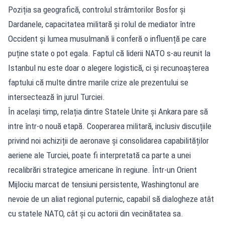
Poziția sa geografică, controlul strâmtorilor Bosfor și
Dardanele, capacitatea militară și rolul de mediator între
Occident și lumea musulmană îi conferă o influență pe care
puține state o pot egala. Faptul că liderii NATO s-au reunit la
Istanbul nu este doar o alegere logistică, ci și recunoașterea
faptului că multe dintre marile crize ale prezentului se
intersectează în jurul Turciei.
În același timp, relația dintre Statele Unite și Ankara pare să
intre într-o nouă etapă. Cooperarea militară, inclusiv discuțiile
privind noi achiziții de aeronave și consolidarea capabilităților
aeriene ale Turciei, poate fi interpretată ca parte a unei
recalibrări strategice americane în regiune. Într-un Orient
Mijlociu marcat de tensiuni persistente, Washingtonul are
nevoie de un aliat regional puternic, capabil să dialogheze atât
cu statele NATO, cât și cu actorii din vecinătatea sa.