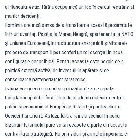
al flancului estic, fără a ocupa încă un loc în cercul restrâns al
marilor decidenți.
România are însă șansa de a transforma această proximitate
într-un avantaj. Poziția la Marea Neagră, apartenența la NATO
și Uniunea Europeană, infrastructura energetică și viitoarele
proiecte de transport îi pot conferi un rol esențial în noua
configurație geopolitică. Pentru aceasta este nevoie de o
politică externă activă, de investiții în apărare și de
consolidarea parteneriatelor strategice.
Istoria are uneori un mod surprinzător de a se repeta.
Constantinopolul a fost, timp de peste un mileniu, centrul
politic și economic al Europei de Răsărit și puntea dintre
Occident și Orient. Astăzi, fără a reînvia vechiul Imperiu
Bizantin, Istanbulul pare să-și recapete o parte din această
centralitate strategică. Nu prin ziduri și armate imperiale, ci