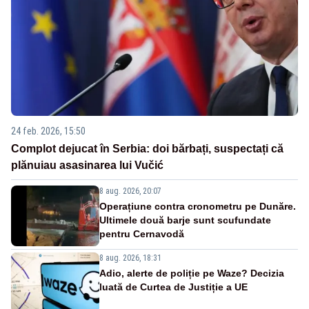
24 feb. 2026, 15:50
Complot dejucat în Serbia: doi bărbați, suspectați că
plănuiau asasinarea lui Vučić
8 aug. 2026, 20:07
Operațiune contra cronometru pe Dunăre.
Ultimele două barje sunt scufundate
pentru Cernavodă
8 aug. 2026, 18:31
Adio, alerte de poliție pe Waze? Decizia
luată de Curtea de Justiție a UE