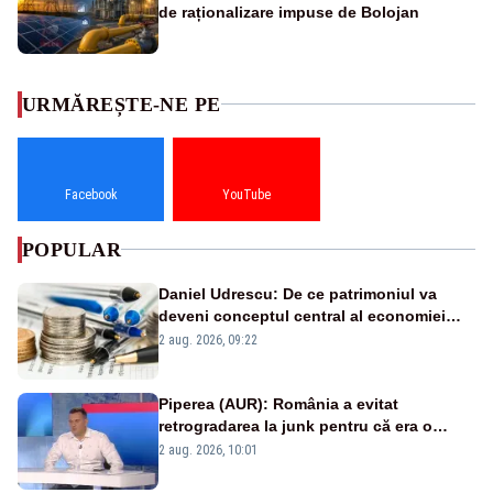
de raționalizare impuse de Bolojan
URMĂREȘTE-NE PE
Facebook
YouTube
POPULAR
Daniel Udrescu: De ce patrimoniul va
deveni conceptul central al economiei
viitoare?
2 aug. 2026, 09:22
Piperea (AUR): România a evitat
retrogradarea la junk pentru că era o
catastrofă pentru bănci și fondurile de
2 aug. 2026, 10:01
pensii