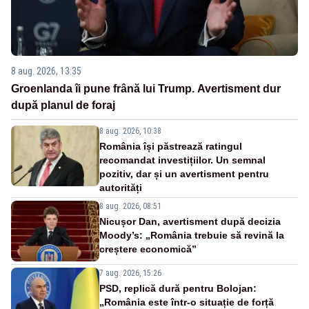
8 aug. 2026, 13:35
Groenlanda îi pune frână lui Trump. Avertisment dur
după planul de foraj
8 aug. 2026, 10:38
România își păstrează ratingul
recomandat investițiilor. Un semnal
pozitiv, dar și un avertisment pentru
autorități
8 aug. 2026, 08:51
Nicușor Dan, avertisment după decizia
Moody’s: „România trebuie să revină la
creștere economică”
7 aug. 2026, 15:26
PSD, replică dură pentru Bolojan:
„România este într-o situație de forță