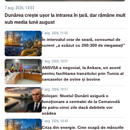
7 aug. 2026, 14:03
Dunărea crește ușor la intrarea în țară, dar rămâne mult
sub media lunii august
7 aug. 2026, 13:02
În intervalul orar de seară, consumul de
curent „a scăzut cu 200-300 de megawați”
7 aug. 2026, 10:57
ANSVSA a negociat, la Ankara, un acord
pentru facilitarea tranzitului prin Turcia al
carcaselor de ovine și bovine
7 aug. 2026, 10:51
Bolojan: Nivelul Dunării asigură o
funcționare a centralei de la Cernavodă
de patru-cinci zile dacă debitele vor
scădea
7 aug. 2026, 10:43
Criza din energie. Cine scapă de măsurile