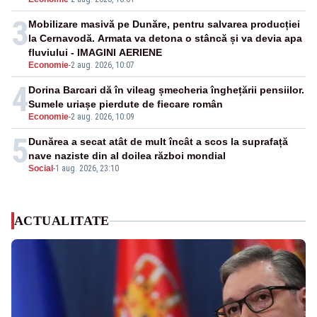
3
Mobilizare masivă pe Dunăre, pentru salvarea producției
la Cernavodă. Armata va detona o stâncă și va devia apa
fluviului - IMAGINI AERIENE
Economie
-
2 aug. 2026, 10:07
4
Dorina Barcari dă în vileag șmecheria înghețării pensiilor.
Sumele uriașe pierdute de fiecare român
Economie
-
2 aug. 2026, 10:09
5
Dunărea a secat atât de mult încât a scos la suprafață
nave naziste din al doilea război mondial
Social
-
1 aug. 2026, 23:10
ACTUALITATE