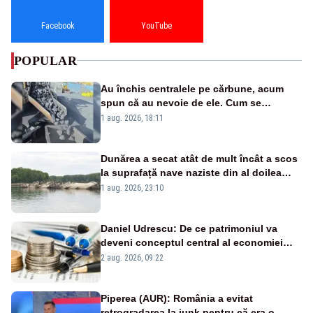
Facebook
YouTube
POPULAR
Au închis centralele pe cărbune, acum
spun că au nevoie de ele. Cum se
pasează vina în plină criză energetică
1 aug. 2026, 18:11
Dunărea a secat atât de mult încât a scos
la suprafață nave naziste din al doilea
război mondial
1 aug. 2026, 23:10
Daniel Udrescu: De ce patrimoniul va
deveni conceptul central al economiei
viitoare?
2 aug. 2026, 09:22
Piperea (AUR): România a evitat
retrogradarea la junk pentru că era o