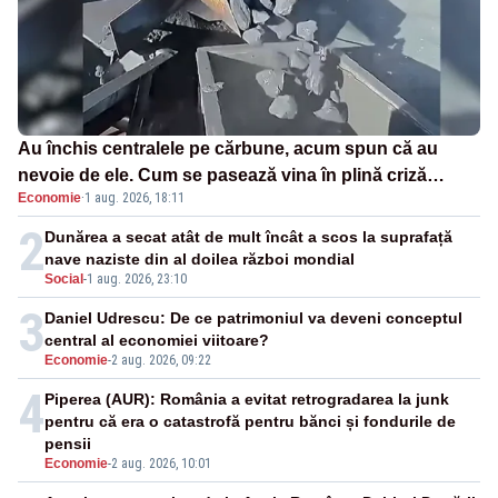
Au închis centralele pe cărbune, acum spun că au
nevoie de ele. Cum se pasează vina în plină criză
Economie
·
1 aug. 2026, 18:11
energetică
2
Dunărea a secat atât de mult încât a scos la suprafață
nave naziste din al doilea război mondial
Social
-
1 aug. 2026, 23:10
3
Daniel Udrescu: De ce patrimoniul va deveni conceptul
central al economiei viitoare?
Economie
-
2 aug. 2026, 09:22
4
Piperea (AUR): România a evitat retrogradarea la junk
pentru că era o catastrofă pentru bănci și fondurile de
pensii
Economie
-
2 aug. 2026, 10:01