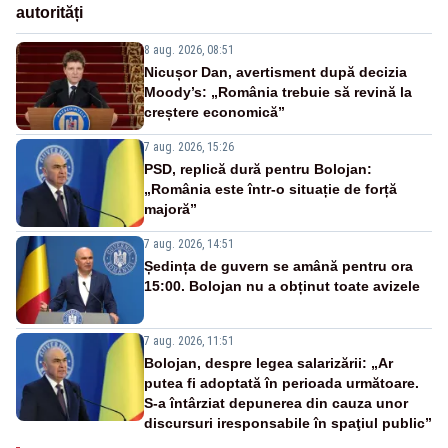
autorități
8 aug. 2026, 08:51
Nicușor Dan, avertisment după decizia
Moody’s: „România trebuie să revină la
creștere economică”
7 aug. 2026, 15:26
PSD, replică dură pentru Bolojan:
„România este într-o situație de forță
majoră”
7 aug. 2026, 14:51
Ședința de guvern se amână pentru ora
15:00. Bolojan nu a obținut toate avizele
7 aug. 2026, 11:51
Bolojan, despre legea salarizării: „Ar
putea fi adoptată în perioada următoare.
S-a întârziat depunerea din cauza unor
discursuri iresponsabile în spaţiul public”