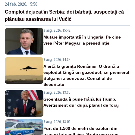
24 feb. 2026, 15:50
Complot dejucat în Serbia: doi bărbați, suspectați că
plănuiau asasinarea lui Vučić
8 aug. 2026, 15:42
Mutare importantă în Ungaria. Pe cine
vrea Péter Magyar la președinție
8 aug. 2026, 14:34
Alertă la granița României. O dronă a
explodat lângă un gazoduct, iar premierul
Bulgariei a convocat Consiliul de
Securitate
8 aug. 2026, 13:35
Groenlanda îi pune frână lui Trump.
Avertisment dur după planul de foraj
8 aug. 2026, 13:09
Furt de 1.500 de metri de cabluri din
parcuri fotovoltaice. Șapte persoane,