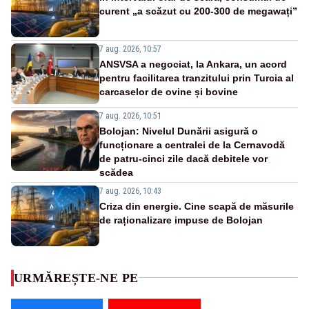
curent „a scăzut cu 200-300 de megawați”
7 aug. 2026, 10:57
ANSVSA a negociat, la Ankara, un acord
pentru facilitarea tranzitului prin Turcia al
carcaselor de ovine și bovine
7 aug. 2026, 10:51
Bolojan: Nivelul Dunării asigură o
funcționare a centralei de la Cernavodă
de patru-cinci zile dacă debitele vor
scădea
7 aug. 2026, 10:43
Criza din energie. Cine scapă de măsurile
de raționalizare impuse de Bolojan
URMĂREȘTE-NE PE