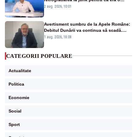
catastrofă pentru bănci și fondurile de
2 aug. 2026, 10:01
pensii
Avertisment sumbru de la Apele Române:
Debitul Dunării va continua să scadă.
Cernavodă s-ar putea închide în 4 zile
1 aug. 2026, 18:08
CATEGORII POPULARE
Actualitate
Politica
Economie
Social
Sport