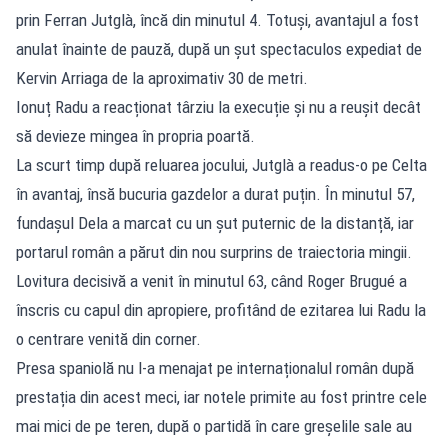
prin Ferran Jutglà, încă din minutul 4. Totuși, avantajul a fost
anulat înainte de pauză, după un șut spectaculos expediat de
Kervin Arriaga de la aproximativ 30 de metri.
Ionuț Radu a reacționat târziu la execuție și nu a reușit decât
să devieze mingea în propria poartă.
La scurt timp după reluarea jocului, Jutglà a readus-o pe Celta
în avantaj, însă bucuria gazdelor a durat puțin. În minutul 57,
fundașul Dela a marcat cu un șut puternic de la distanță, iar
portarul român a părut din nou surprins de traiectoria mingii.
Lovitura decisivă a venit în minutul 63, când Roger Brugué a
înscris cu capul din apropiere, profitând de ezitarea lui Radu la
o centrare venită din corner.
Presa spaniolă nu l-a menajat pe internaționalul român după
prestația din acest meci, iar notele primite au fost printre cele
mai mici de pe teren, după o partidă în care greșelile sale au