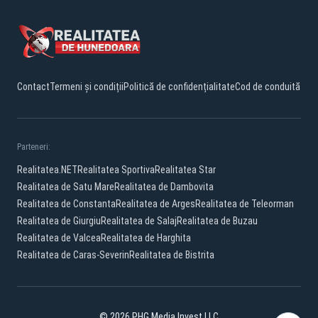
Contact
Termeni și condiții
Politică de confidențialitate
Cod de conduită
Parteneri:
Realitatea.NET
Realitatea Sportiva
Realitatea Star
Realitatea de Satu Mare
Realitatea de Dambovita
Realitatea de Constanta
Realitatea de Arges
Realitatea de Teleorman
Realitatea de Giurgiu
Realitatea de Salaj
Realitatea de Buzau
Realitatea de Valcea
Realitatea de Harghita
Realitatea de Caras-Severin
Realitatea de Bistrita
© 2026 PHG Media Invest LLC