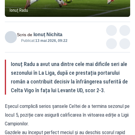
Ionuț Radu
Ionuț Nichita
Scris de
Publicat:
13 mai 2026, 09:22
Ionuț Radu a avut una dintre cele mai dificile seri ale
sezonului în La Liga, după ce prestația portarului
român a contribuit decisiv la înfrângerea suferită de
Celta Vigo în fața lui Levante UD, scor 2-3.
Eșecul complică serios șansele Celtei de a termina sezonul pe
locul 5, poziție care asigură calificarea în viitoarea ediție a Ligii
Campionilor.
Gazdele au început perfect meciul și au deschis scorul rapid