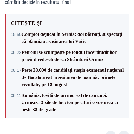
cântărit decisiv în rezultatul final.
CITEȘTE ȘI
Complot dejucat în Serbia: doi bărbați, suspectați
15:50
că plănuiau asasinarea lui Vučić
Petrolul se scumpește pe fondul incertitudinilor
08:22
privind redeschiderea Strâmtorii Ormuz
Peste 33.000 de candidați susțin examenul național
08:17
de Bacalaureat în sesiunea de toamnă: primele
rezultate, pe 18 august
România, lovită de un nou val de caniculă.
08:11
Urmează 3 zile de foc: temperaturile vor urca la
peste 38 de grade