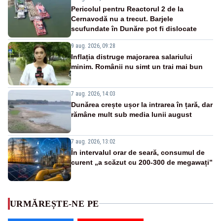
Pericolul pentru Reactorul 2 de la
Cernavodă nu a trecut. Barjele
scufundate în Dunăre pot fi dislocate
9 aug. 2026, 09:28
Inflația distruge majorarea salariului
minim. Românii nu simt un trai mai bun
7 aug. 2026, 14:03
Dunărea crește ușor la intrarea în țară, dar
rămâne mult sub media lunii august
7 aug. 2026, 13:02
În intervalul orar de seară, consumul de
curent „a scăzut cu 200-300 de megawați”
URMĂREȘTE-NE PE