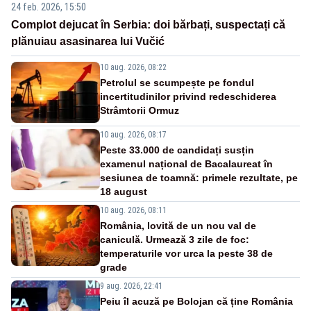
24 feb. 2026, 15:50
Complot dejucat în Serbia: doi bărbați, suspectați că
plănuiau asasinarea lui Vučić
10 aug. 2026, 08:22
Petrolul se scumpește pe fondul
incertitudinilor privind redeschiderea
Strâmtorii Ormuz
10 aug. 2026, 08:17
Peste 33.000 de candidați susțin
examenul național de Bacalaureat în
sesiunea de toamnă: primele rezultate, pe
18 august
10 aug. 2026, 08:11
România, lovită de un nou val de
caniculă. Urmează 3 zile de foc:
temperaturile vor urca la peste 38 de
grade
9 aug. 2026, 22:41
Peiu îl acuză pe Bolojan că ține România