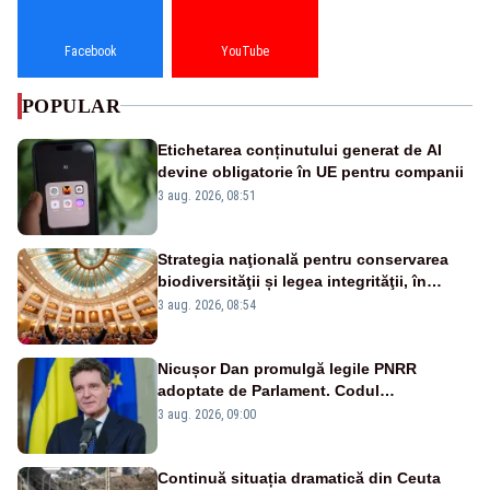
Facebook
YouTube
POPULAR
Etichetarea conținutului generat de AI
devine obligatorie în UE pentru companii
3 aug. 2026, 08:51
Strategia naţională pentru conservarea
biodiversităţii și legea integrităţii, în
dezbatere
3 aug. 2026, 08:54
Nicușor Dan promulgă legile PNRR
adoptate de Parlament. Codul
urbanismului, printre actele normative
3 aug. 2026, 09:00
vizate
Continuă situația dramatică din Ceuta