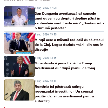
9 aug. 2026, 17:50
Dan Dungaciu avertizează că șansele
unui guvern cu drepturi depline până în
septembrie sunt foarte mici: „Suntem într-
o furtună perfectă”
9 aug. 2026, 15:40
Miruță cere o măsură radicală după atacul
de la Cluj. Legea dezinformării, din nou în
discuție
8 aug. 2026, 13:35
Groenlanda îi pune frână lui Trump.
Avertisment dur după planul de foraj
8 aug. 2026, 10:38
România își păstrează ratingul
recomandat investițiilor. Un semnal
pozitiv, dar și un avertisment pentru
autorități