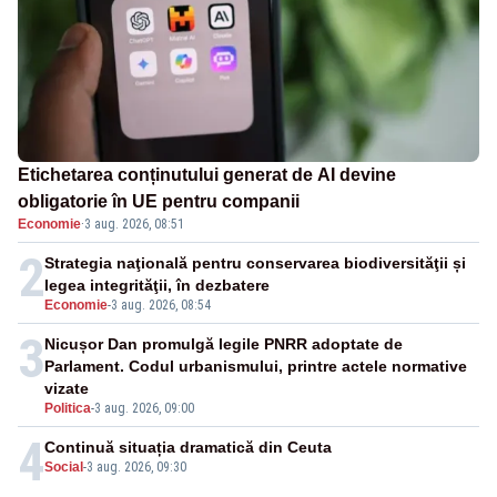
Etichetarea conținutului generat de AI devine
obligatorie în UE pentru companii
Economie
·
3 aug. 2026, 08:51
2
Strategia naţională pentru conservarea biodiversităţii și
legea integrităţii, în dezbatere
Economie
-
3 aug. 2026, 08:54
3
Nicușor Dan promulgă legile PNRR adoptate de
Parlament. Codul urbanismului, printre actele normative
vizate
Politica
-
3 aug. 2026, 09:00
4
Continuă situația dramatică din Ceuta
Social
-
3 aug. 2026, 09:30