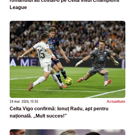
românului au costat-o pe Celta visul Champions
League
24 mar. 2026, 15:55
Actualitate
Celta Vigo confirmă: Ionuț Radu, apt pentru
națională. „Mult succes!”