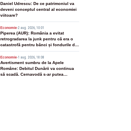
3
Daniel Udrescu: De ce patrimoniul va
deveni conceptul central al economiei
viitoare?
4
Economie
-
2 aug. 2026, 10:01
Piperea (AUR): România a evitat
retrogradarea la junk pentru că era o
catastrofă pentru bănci și fondurile de
pensii
5
Economie
-
1 aug. 2026, 18:08
Avertisment sumbru de la Apele
Române: Debitul Dunării va continua
să scadă. Cernavodă s-ar putea
închide în 4 zile