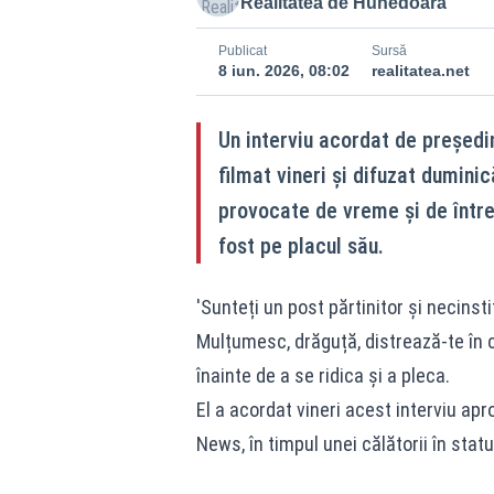
Realitatea de Hunedoara
Publicat
Sursă
8 iun. 2026, 08:02
realitatea.net
Un interviu acordat de președ
filmat vineri și difuzat dumini
provocate de vreme și de întreb
fost pe placul său.
'Sunteți un post părtinitor și necinst
Mulțumesc, drăguță, distrează-te în c
înainte de a se ridica și a pleca.
El a acordat vineri acest interviu ap
News, în timpul unei călătorii în stat