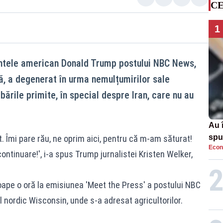
CE
1
intele american Donald Trump postului NBC News,
că, a degenerat în urma nemulțumirilor sale
ările primite, în special despre Iran, care nu au
Au 
spu
it. Îmi pare rău, ne oprim aici, pentru că m-am săturat!
Econ
pas
ontinuare!', i-a spus Trump jurnalistei Kristen Welker,
roape o oră la emisiunea 'Meet the Press' a postului NBC
ul nordic Wisconsin, unde s-a adresat agricultorilor.