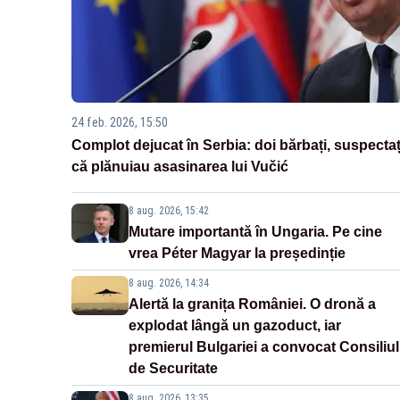
24 feb. 2026, 15:50
Complot dejucat în Serbia: doi bărbați, suspectaț
că plănuiau asasinarea lui Vučić
8 aug. 2026, 15:42
Mutare importantă în Ungaria. Pe cine
vrea Péter Magyar la președinție
8 aug. 2026, 14:34
Alertă la granița României. O dronă a
explodat lângă un gazoduct, iar
premierul Bulgariei a convocat Consiliul
de Securitate
8 aug. 2026, 13:35