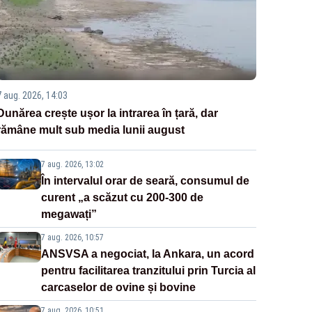
7 aug. 2026, 14:03
Dunărea crește ușor la intrarea în țară, dar
rămâne mult sub media lunii august
7 aug. 2026, 13:02
În intervalul orar de seară, consumul de
curent „a scăzut cu 200-300 de
megawați”
7 aug. 2026, 10:57
ANSVSA a negociat, la Ankara, un acord
pentru facilitarea tranzitului prin Turcia al
carcaselor de ovine și bovine
7 aug. 2026, 10:51