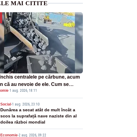
LE MAI CITITE
închis centralele pe cărbune, acum
n că au nevoie de ele. Cum se
omie
·
1 aug. 2026, 18:11
ează vina în plină criză energetică
2
Social
-
1 aug. 2026, 23:10
Dunărea a secat atât de mult încât a
scos la suprafață nave naziste din al
doilea război mondial
Economie
-
2 aug. 2026, 09:22