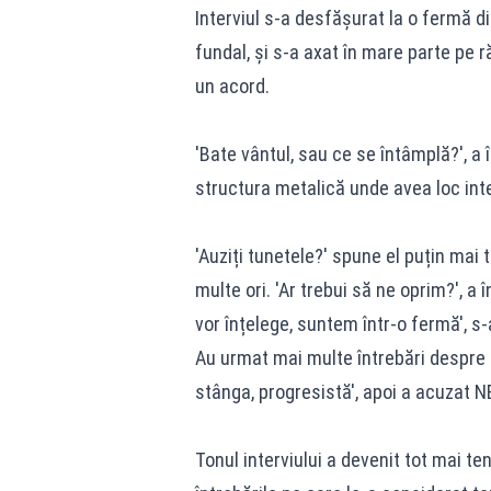
Interviul s-a desfășurat la o fermă di
fundal, și s-a axat în mare parte pe r
un acord.
'Bate vântul, sau ce se întâmplă?', a
structura metalică unde avea loc inter
'Auziți tunetele?' spune el puțin mai 
multe ori. 'Ar trebui să ne oprim?', a
vor înțelege, suntem într-o fermă', s
Au urmat mai multe întrebări despre I
stânga, progresistă', apoi a acuzat N
Tonul interviului a devenit tot mai t