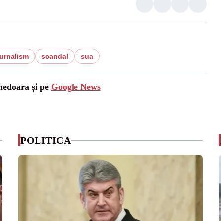
jurnalism
scandal
sua
unedoara și pe
Google News
POLITICA