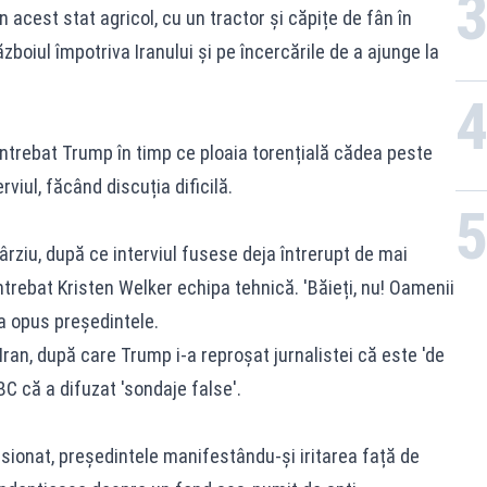
n acest stat agricol, cu un tractor și căpițe de fân în
ăzboiul împotriva Iranului și pe încercările de a ajunge la
 întrebat Trump în timp ce ploaia torențială cădea peste
viul, făcând discuția dificilă.
târziu, după ce interviul fusese deja întrerupt de mai
 întrebat Kristen Welker echipa tehnică. 'Băieți, nu! Oamenii
-a opus președintele.
ran, după care Trump i-a reproșat jurnalistei că este 'de
BC că a difuzat 'sondaje false'.
ensionat, președintele manifestându-și iritarea față de