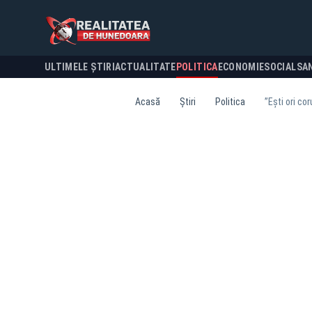
ULTIMELE ȘTIRI
ACTUALITATE
POLITICA
ECONOMIE
SOCIAL
SA
Acasă
Știri
Politica
”Ești ori co