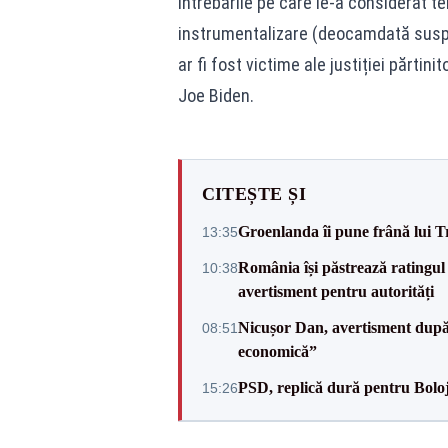
întrebările pe care le-a considerat 
instrumentalizare (deocamdată suspe
ar fi fost victime ale justiției părti
Joe Biden.
CITEȘTE ȘI
Groenlanda îi pune frână lui 
13:35
România își păstrează ratingul 
10:38
avertisment pentru autorități
Nicușor Dan, avertisment după 
08:51
economică”
PSD, replică dură pentru Boloj
15:26