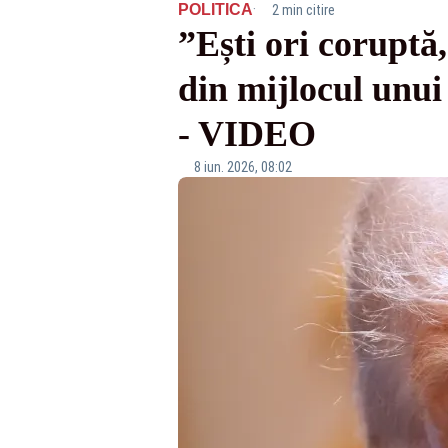
·
POLITICA
2 min citire
”Ești ori coruptă
din mijlocul unui
- VIDEO
8 iun. 2026, 08:02