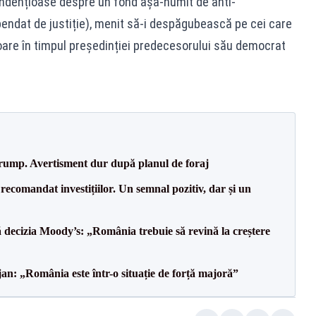
tendențioase despre un fond așa-numit de anti-
ndat de justiție), menit să-i despăgubească pe cei care
nitoare în timpul președinției predecesorului său democrat
Trump. Avertisment dur după planul de foraj
recomandat investițiilor. Un semnal pozitiv, dar și un
decizia Moody’s: „România trebuie să revină la creștere
an: „România este într-o situație de forță majoră”