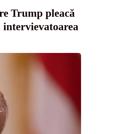
are Trump pleacă
u intervievatoarea