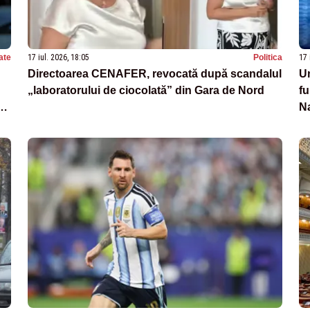
ate
17 iul. 2026, 18:05
Politica
17 
Directoarea CENAFER, revocată după scandalul
Un
„laboratorului de ciocolată” din Gara de Nord
fu
e
N