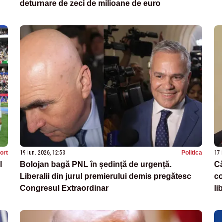
deturnare de zeci de milioane de euro
ort
19 iun. 2026, 12:53
Politica
17 
l
Bolojan bagă PNL în ședință de urgență.
Că
Liberalii din jurul premierului demis pregătesc
co
Congresul Extraordinar
li