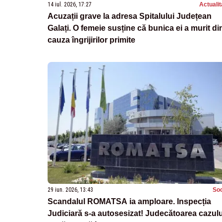
14 iul. 2026, 17:27
Actualit
Acuzații grave la adresa Spitalului Județean
Galați. O femeie susține că bunica ei a murit di
cauza îngrijirilor primite
29 iun. 2026, 13:43
Soc
Scandalul ROMATSA ia amploare. Inspecția
Judiciară s-a autosesizat! Judecătoarea cazulu