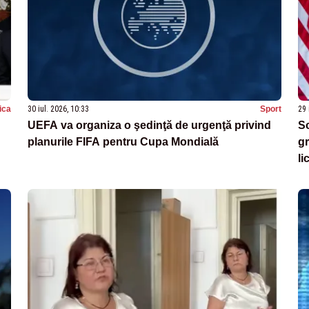
tica
30 iul. 2026, 10:33
Sport
29 
UEFA va organiza o şedinţă de urgenţă privind
Sc
planurile FIFA pentru Cupa Mondială
gr
li