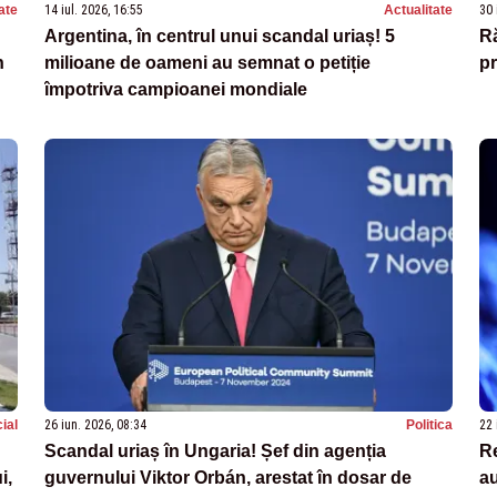
ate
14 iul. 2026, 16:55
Actualitate
30 
Argentina, în centrul unui scandal uriaș! 5
Ră
n
milioane de oameni au semnat o petiție
pr
împotriva campioanei mondiale
ial
26 iun. 2026, 08:34
Politica
22 
Scandal uriaș în Ungaria! Șef din agenția
Re
i,
guvernului Viktor Orbán, arestat în dosar de
au