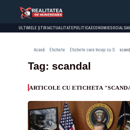
ULTIMELE ȘTIRI
ACTUALITATE
POLITICA
ECONOMIE
SOCIAL
SA
Acasă
Etichete
Etichete care încep cu S
scand
Tag: scandal
ARTICOLE CU ETICHETA "SCAND