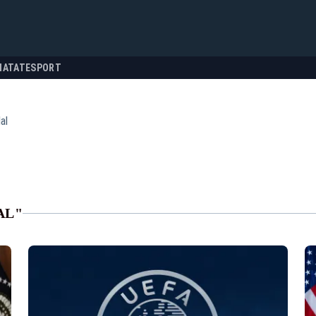
NATATE
SPORT
al
AL"