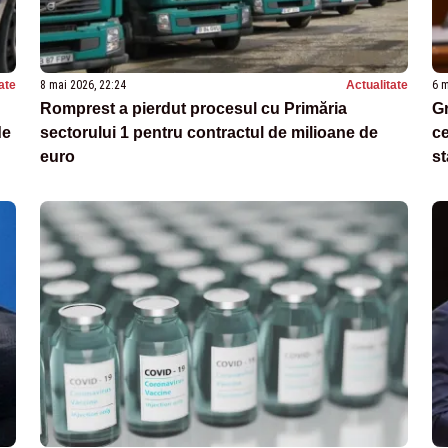
ate
8 mai 2026, 22:24
Actualitate
6 m
Romprest a pierdut procesul cu Primăria
G
de
sectorului 1 pentru contractul de milioane de
ce
euro
st