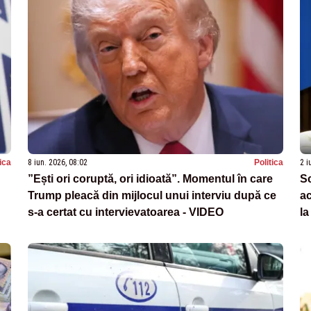
tica
8 iun. 2026, 08:02
Politica
2 i
”Ești ori coruptă, ori idioată”. Momentul în care
Sc
Trump pleacă din mijlocul unui interviu după ce
ac
s-a certat cu intervievatoarea - VIDEO
la