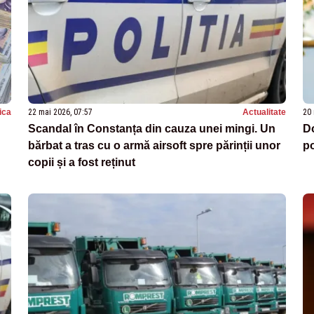
tica
22 mai 2026, 07:57
Actualitate
20 
Scandal în Constanța din cauza unei mingi. Un
Do
bărbat a tras cu o armă airsoft spre părinții unor
po
copii și a fost reținut