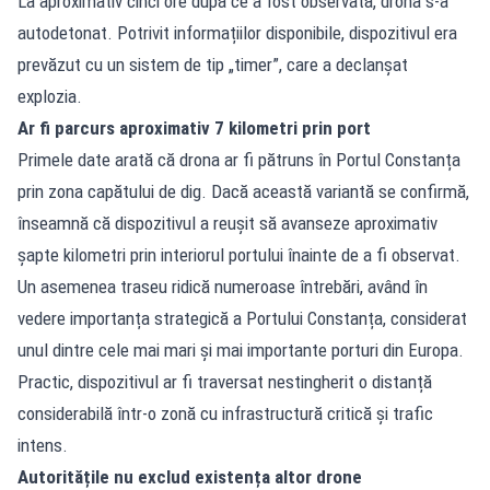
La aproximativ cinci ore după ce a fost observată, drona s-a
autodetonat. Potrivit informațiilor disponibile, dispozitivul era
prevăzut cu un sistem de tip „timer”, care a declanșat
explozia.
Ar fi parcurs aproximativ 7 kilometri prin port
Primele date arată că drona ar fi pătruns în Portul Constanța
prin zona capătului de dig. Dacă această variantă se confirmă,
înseamnă că dispozitivul a reușit să avanseze aproximativ
șapte kilometri prin interiorul portului înainte de a fi observat.
Un asemenea traseu ridică numeroase întrebări, având în
vedere importanța strategică a Portului Constanța, considerat
unul dintre cele mai mari și mai importante porturi din Europa.
Practic, dispozitivul ar fi traversat nestingherit o distanță
considerabilă într-o zonă cu infrastructură critică și trafic
intens.
Autoritățile nu exclud existența altor drone