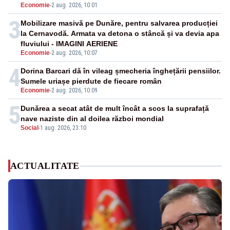
Economie
-
2 aug. 2026, 10:01
3
Mobilizare masivă pe Dunăre, pentru salvarea producției
la Cernavodă. Armata va detona o stâncă și va devia apa
fluviului - IMAGINI AERIENE
Economie
-
2 aug. 2026, 10:07
4
Dorina Barcari dă în vileag șmecheria înghețării pensiilor.
Sumele uriașe pierdute de fiecare român
Economie
-
2 aug. 2026, 10:09
5
Dunărea a secat atât de mult încât a scos la suprafață
nave naziste din al doilea război mondial
Social
-
1 aug. 2026, 23:10
ACTUALITATE