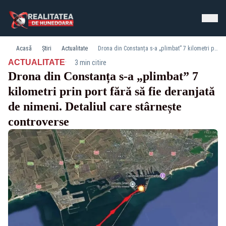
Acasă
Știri
Actualitate
Drona din Constanța s-a „plimbat” 7 kilometri prin port fără să fie deranjată de nimeni. Detaliul care stârnește controverse
·
ACTUALITATE
3 min citire
Drona din Constanța s-a „plimbat” 7
kilometri prin port fără să fie deranjată
de nimeni. Detaliul care stârnește
controverse