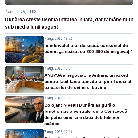
7 aug. 2026, 14:03
Dunărea crește ușor la intrarea în țară, dar rămâne mult
sub media lunii august
7 aug. 2026, 13:02
În intervalul orar de seară, consumul de
curent „a scăzut cu 200-300 de megawați”
7 aug. 2026, 10:57
ANSVSA a negociat, la Ankara, un acord
pentru facilitarea tranzitului prin Turcia al
carcaselor de ovine și bovine
7 aug. 2026, 10:51
Bolojan: Nivelul Dunării asigură o
funcționare a centralei de la Cernavodă
de patru-cinci zile dacă debitele vor
scădea
7 aug. 2026, 10:43