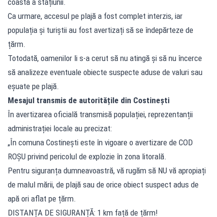
coastă a stațiunii.
Ca urmare, accesul pe plajă a fost complet interzis, iar
populația și turiștii au fost avertizați să se îndepărteze de
țărm.
Totodată, oamenilor li s-a cerut să nu atingă și să nu încerce
să analizeze eventuale obiecte suspecte aduse de valuri sau
eșuate pe plajă.
Mesajul transmis de autoritățile din Costinești
În avertizarea oficială transmisă populației, reprezentanții
administrației locale au precizat:
„În comuna Costinești este în vigoare o avertizare de COD
ROȘU privind pericolul de explozie în zona litorală.
Pentru siguranța dumneavoastră, vă rugăm să NU vă apropiați
de malul mării, de plajă sau de orice obiect suspect adus de
apă ori aflat pe țărm.
DISTANȚA DE SIGURANȚĂ: 1 km față de țărm!