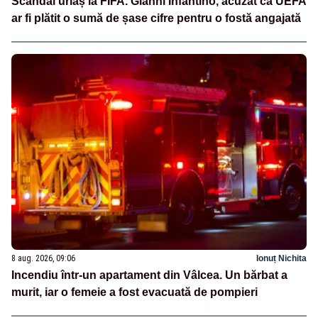
Scandal uriaș la FIFA. Gianni Infantino, acuzat că UEFA
ar fi plătit o sumă de șase cifre pentru o fostă angajată
8 aug. 2026, 09:06
Ionuț Nichita
Incendiu într-un apartament din Vâlcea. Un bărbat a
murit, iar o femeie a fost evacuată de pompieri