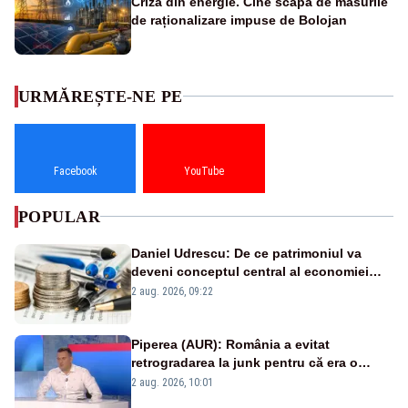
Criza din energie. Cine scapă de măsurile
de raționalizare impuse de Bolojan
URMĂREȘTE-NE PE
Facebook
YouTube
POPULAR
Daniel Udrescu: De ce patrimoniul va
deveni conceptul central al economiei
viitoare?
2 aug. 2026, 09:22
Piperea (AUR): România a evitat
retrogradarea la junk pentru că era o
catastrofă pentru bănci și fondurile de
2 aug. 2026, 10:01
pensii