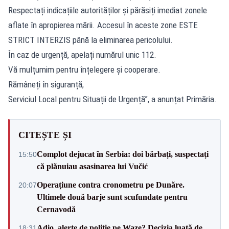
Respectați indicațiile autorităților și părăsiți imediat zonele
aflate în apropierea mării. Accesul în aceste zone ESTE
STRICT INTERZIS până la eliminarea pericolului.
În caz de urgență, apelați numărul unic 112.
Vă mulțumim pentru înțelegere și cooperare.
Rămâneți în siguranță,
Serviciul Local pentru Situații de Urgență”, a anunțat Primăria.
CITEȘTE ȘI
Complot dejucat în Serbia: doi bărbați, suspectați
15:50
că plănuiau asasinarea lui Vučić
Operațiune contra cronometru pe Dunăre.
20:07
Ultimele două barje sunt scufundate pentru
Cernavodă
Adio, alerte de poliție pe Waze? Decizia luată de
18:31