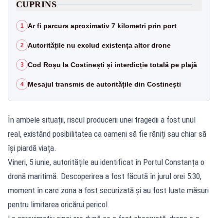
CUPRINS
Ar fi parcurs aproximativ 7 kilometri prin port
1
Autoritățile nu exclud existența altor drone
2
Cod Roșu la Costinești și interdicție totală pe plajă
3
Mesajul transmis de autoritățile din Costinești
4
În ambele situații, riscul producerii unei tragedii a fost unul
real, existând posibilitatea ca oameni să fie răniți sau chiar să
își piardă viața.
Vineri, 5 iunie, autoritățile au identificat în Portul Constanța o
dronă maritimă. Descoperirea a fost făcută în jurul orei 5:30,
moment în care zona a fost securizată și au fost luate măsuri
pentru limitarea oricărui pericol.