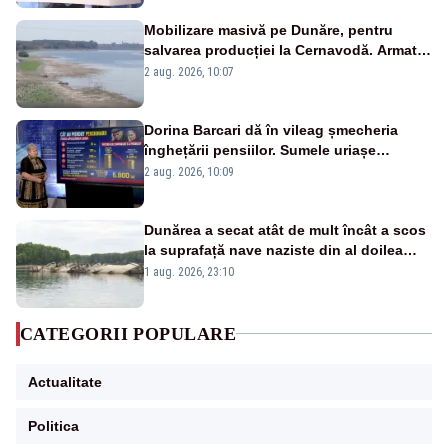
Mobilizare masivă pe Dunăre, pentru
salvarea producției la Cernavodă. Armata
va detona o stâncă și va devia apa
2 aug. 2026, 10:07
fluviului - IMAGINI AERIENE
Dorina Barcari dă în vileag șmecheria
înghețării pensiilor. Sumele uriașe
pierdute de fiecare român
2 aug. 2026, 10:09
Dunărea a secat atât de mult încât a scos
la suprafață nave naziste din al doilea
război mondial
1 aug. 2026, 23:10
CATEGORII POPULARE
Actualitate
Politica