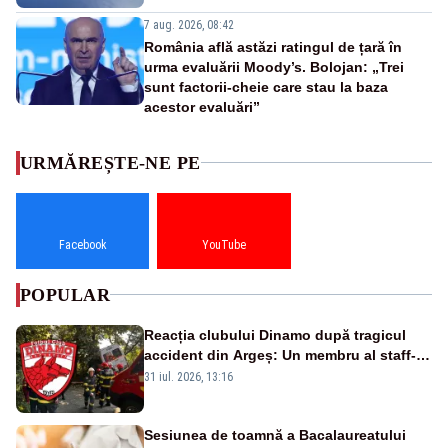
7 aug. 2026, 08:42
România află astăzi ratingul de țară în
urma evaluării Moody’s. Bolojan: „Trei
sunt factorii-cheie care stau la baza
acestor evaluări”
URMĂREȘTE-NE PE
Facebook
YouTube
POPULAR
Reacția clubului Dinamo după tragicul
accident din Argeș: Un membru al staff-
ului medical a murit, antrenorul Adrian
31 iul. 2026, 13:16
Ropotan este în spital
Sesiunea de toamnă a Bacalaureatului