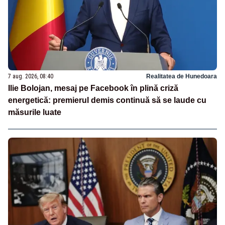
7 aug. 2026, 08:40
Realitatea de Hunedoara
Ilie Bolojan, mesaj pe Facebook în plină criză
energetică: premierul demis continuă să se laude cu
măsurile luate