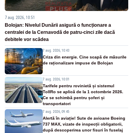
7 aug. 2026, 10:51
Bolojan: Nivelul Dunării asigură o funcționare a
centralei de la Cernavodă de patru-cinci zile dacă
debitele vor scădea
7 aug. 2026, 10:43
Criza din energie. Cine scapă de măsurile
de raționalizare impuse de Bolojan
7 aug. 2026, 10:01
Tarifele pentru rovinietă și sistemul
TollRo se aplică de la 1 octombrie 2026.
Ce se schimbă pentru șoferi și
transportatori
7 aug. 2026, 09:45
Alertă în aviație! Sute de avioane Boeing
737 MAX, vizate de inspecții obligatorii,
după descoperirea unor fisuri în fuselaj