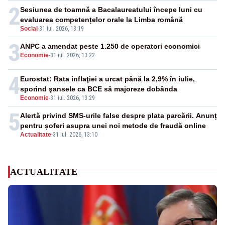
2
Sesiunea de toamnă a Bacalaureatului începe luni cu
evaluarea competențelor orale la Limba română
Social
-
31 iul. 2026, 13:19
3
ANPC a amendat peste 1.250 de operatori economici
Economie
-
31 iul. 2026, 13:22
4
Eurostat: Rata inflaţiei a urcat până la 2,9% în iulie,
sporind şansele ca BCE să majoreze dobânda
Economie
-
31 iul. 2026, 13:29
5
Alertă privind SMS-urile false despre plata parcării. Anunț
pentru șoferi asupra unei noi metode de fraudă online
Actualitate
-
31 iul. 2026, 13:10
ACTUALITATE