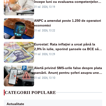
începe luni cu evaluarea competențelor
orale la Limba română
31 iul. 2026, 13:19
ANPC a amendat peste 1.250 de operatori
economici
31 iul. 2026, 13:22
Eurostat: Rata inflaţiei a urcat până la
2,9% în iulie, sporind şansele ca BCE să
majoreze dobânda
31 iul. 2026, 13:29
Alertă privind SMS-urile false despre plata
parcării. Anunț pentru șoferi asupra unei
noi metode de fraudă online
31 iul. 2026, 13:10
CATEGORII POPULARE
Actualitate