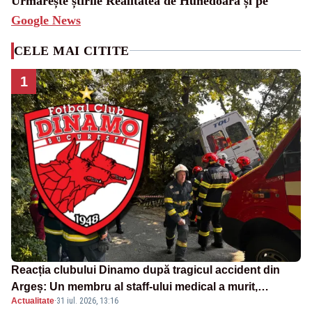
Urmărește știrile Realitatea de Hunedoara și pe
Google News
CELE MAI CITITE
1
Reacția clubului Dinamo după tragicul accident din
Argeș: Un membru al staff-ului medical a murit,
Actualitate
·
31 iul. 2026, 13:16
antrenorul Adrian Ropotan este în spital