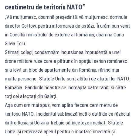
centimetru de teritoriu NATO”
„Vă mulțumesc, doamnă președintă, vă mulțumesc, domnule
director Gottow, pentru informarea de astăzi. Îi urăm bun venit
în Consiliu ministrului de externe al României, doamna Oana
Silvia Țoiu.
Stimați colegi, condamnăm incursiunea imprudentă a unei
drone militare ruse care a pătruns în spațiul aerian românesc
și a lovit un bloc de apartamente din România, rănind mai
multe persoane. Statele Unite sunt alături de aliatul lor NATO,
România. Gândurile noastre se îndreaptă către răniți și către
toți cei afectați din Galați.
Așa cum am mai spus, vom apăra fiecare centimetru de
teritoriu NATO. Incidentul subliniază încă o dată de ce războiul
dintre Rusia și Ucraina trebuie să înceteze imediat. Statele
Unite își reiterează apelul pentru o încetare imediată și