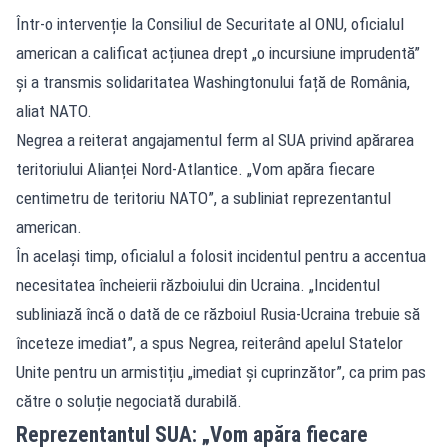
Într-o intervenție la Consiliul de Securitate al ONU, oficialul
american a calificat acțiunea drept „o incursiune imprudentă”
și a transmis solidaritatea Washingtonului față de România,
aliat NATO.
Negrea a reiterat angajamentul ferm al SUA privind apărarea
teritoriului Alianței Nord-Atlantice. „Vom apăra fiecare
centimetru de teritoriu NATO”, a subliniat reprezentantul
american.
În același timp, oficialul a folosit incidentul pentru a accentua
necesitatea încheierii războiului din Ucraina. „Incidentul
subliniază încă o dată de ce războiul Rusia-Ucraina trebuie să
înceteze imediat”, a spus Negrea, reiterând apelul Statelor
Unite pentru un armistițiu „imediat și cuprinzător”, ca prim pas
către o soluție negociată durabilă.
Reprezentantul SUA: „Vom apăra fiecare