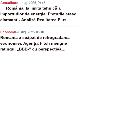
4
Actualitate
-
1 aug. 2026, 09:46
România, la limita tehnică a
importurilor de energie. Prețurile cresc
alarmant - Analiză Realitatea Plus
5
Economie
-
1 aug. 2026, 06:48
România a scăpat de retrogradarea
economiei. Agenția Fitch menține
ratingul „BBB-” cu perspectivă
negativă