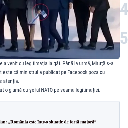
 a venit cu legitimația la gât. Până la urmă, Miruță s-a
nt este că ministrul a publicat pe Facebook poza cu
s atenția.
cut o glumă cu șeful NATO pe seama legitimației.
an: „România este într-o situație de forță majoră”