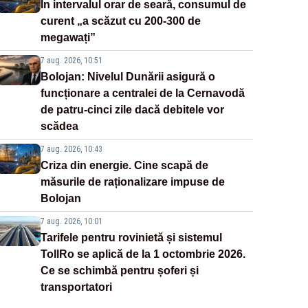
În intervalul orar de seară, consumul de
curent „a scăzut cu 200-300 de
megawați”
7 aug. 2026, 10:51
Bolojan: Nivelul Dunării asigură o
funcționare a centralei de la Cernavodă
de patru-cinci zile dacă debitele vor
scădea
7 aug. 2026, 10:43
Criza din energie. Cine scapă de
măsurile de raționalizare impuse de
Bolojan
7 aug. 2026, 10:01
Tarifele pentru rovinietă și sistemul
TollRo se aplică de la 1 octombrie 2026.
Ce se schimbă pentru șoferi și
transportatori