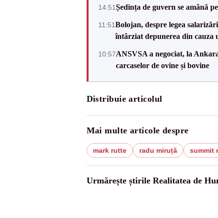
Ședința de guvern se amână pen
14:51
Bolojan, despre legea salarizăr
11:51
întârziat depunerea din cauza u
ANSVSA a negociat, la Ankara, 
10:57
carcaselor de ovine și bovine
Distribuie articolul
Mai multe articole despre
mark rutte
radu miruță
summit 
Urmărește știrile Realitatea de H