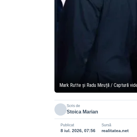
Mark Rutte și Radu Miruță / Captură vid
Scris de
Stoica Marian
Publicat
Sursă
8 iul. 2026, 07:56
realitatea.net