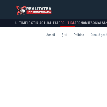
ULTIMELE ȘTIRI
ACTUALITATE
POLITICA
ECONOMIE
SOCIAL
SA
Acasă
Știri
Politica
O nouă gafă 