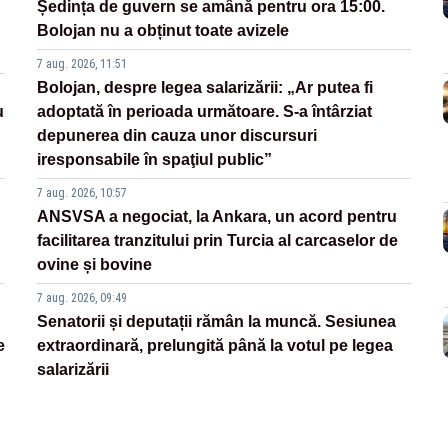
Ședința de guvern se amână pentru ora 15:00.
Bolojan nu a obținut toate avizele
7 aug. 2026, 11:51
Bolojan, despre legea salarizării: „Ar putea fi
u
adoptată în perioada următoare. S-a întârziat
depunerea din cauza unor discursuri
iresponsabile în spaţiul public”
7 aug. 2026, 10:57
ANSVSA a negociat, la Ankara, un acord pentru
facilitarea tranzitului prin Turcia al carcaselor de
ovine și bovine
7 aug. 2026, 09:49
Senatorii și deputații rămân la muncă. Sesiunea
e
extraordinară, prelungită până la votul pe legea
salarizării