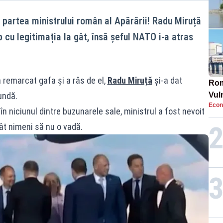
 partea ministrului român al Apărării! Radu Miruță
cu legitimația la gât, însă șeful NATO i-a atras
a remarcat gafa și a râs de el,
Radu Miruță
și-a dat
Rom
undă.
Vul
Econ
pun
n niciunul dintre buzunarele sale, ministrul a fost nevoit
cun
cât nimeni să nu o vadă.