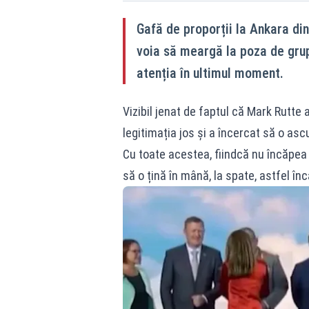
Gafă de proporții la Ankara din
voia să meargă la poza de grup 
atenția în ultimul moment.
Vizibil jenat de faptul că Mark Rutte 
legitimația jos și a încercat să o asc
Cu toate acestea, fiindcă nu încăpea î
să o țină în mână, la spate, astfel în