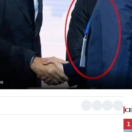
eo
CE
1