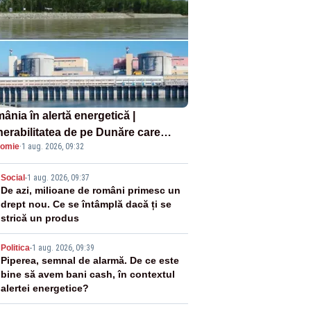
ânia în alertă energetică |
nerabilitatea de pe Dunăre care
omie
·
1 aug. 2026, 09:32
e în pericol Centrala Cernavodă era
oscută de pe vremea lui Ceaușescu
2
Social
-
1 aug. 2026, 09:37
De azi, milioane de români primesc un
drept nou. Ce se întâmplă dacă ți se
strică un produs
3
Politica
-
1 aug. 2026, 09:39
Piperea, semnal de alarmă. De ce este
bine să avem bani cash, în contextul
alertei energetice?