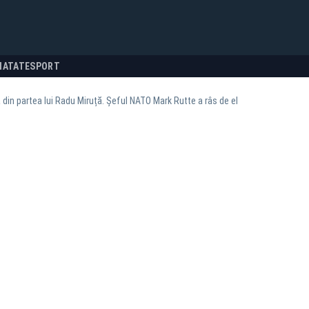
NATATE
SPORT
din partea lui Radu Miruță. Șeful NATO Mark Rutte a râs de el