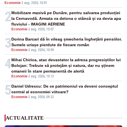
Economie
·
2 aug. 2026, 10:01
pensii
2
Mobilizare masivă pe Dunăre, pentru salvarea producției
la Cernavodă. Armata va detona o stâncă și va devia apa
fluviului - IMAGINI AERIENE
Economie
-
2 aug. 2026, 10:07
3
Dorina Barcari dă în vileag șmecheria înghețării pensiilor.
Sumele uriașe pierdute de fiecare român
Economie
-
2 aug. 2026, 10:09
4
Mihai Chirica, atac devastator la adresa progresiștilor lui
Bolojan: Trebuie să protejăm și natura, dar nu șținem
omaneii în stare permanentă de alertă
Economie
-
2 aug. 2026, 10:12
5
Daniel Udrescu: De ce patrimoniul va deveni conceptul
central al economiei viitoare?
Economie
-
2 aug. 2026, 09:22
ACTUALITATE