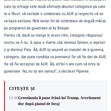
care își retrage cele două afirmații absolut categorice pe care
le-a făcut: că exclude o colaborare cu AUR și respectiv că se
va baza exclusiv, fără niciun fel de schimbare de virgulă măcar,
pe programul de guvernare al lui Bolojan.
Pentru că, dacă se merge în acest ritm, categoric răspunsul
nostru va fi nu. A spus-o foarte clar domnul Simion, a repetat-
o și domnul Peiu. Ăă, AUR își asumă un mandat de a guverna,
categoric, dar pune condiția ca premierul fie să fie dat de AUR,
fie să fie acceptat de AUR. Ăă, altfel n-are cum să intre la
guvernare. Nu, nu își are sensul”, a declarat Piperea.
CITEȘTE ȘI
Groenlanda îi pune frână lui Trump. Avertisment
13:35
dur după planul de foraj