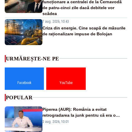
funcționare a centralei de la Cernavodă
de patru-cinci zile dacă debitele vor
scădea
7 aug. 2026, 10:43
Criza din energie. Cine scapă de măsurile
de raționalizare impuse de Bolojan
URMĂREȘTE-NE PE
Facebook
YouTube
POPULAR
Piperea (AUR): România a evitat
retrogradarea la junk pentru că era o
catastrofă pentru bănci și fondurile de
2 aug. 2026, 10:01
pensii