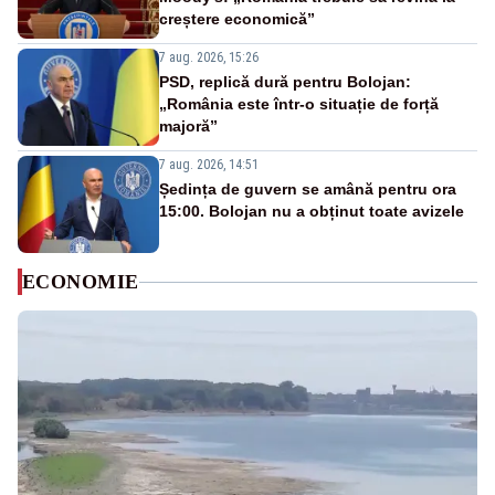
creștere economică”
7 aug. 2026, 15:26
PSD, replică dură pentru Bolojan:
„România este într-o situație de forță
majoră”
7 aug. 2026, 14:51
Ședința de guvern se amână pentru ora
15:00. Bolojan nu a obținut toate avizele
ECONOMIE