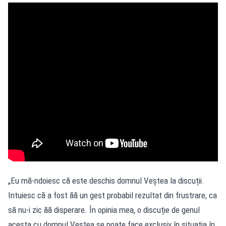
„Eu mă-ndoiesc că este deschis domnul Veștea la discuții.
Intuiesc că a fost ăă un gest probabil rezultat din frustrare, ca
să nu-i zic ăă disperare. În opinia mea, o discuție de genul
acesta cu domnul Veștea se poate face exclusiv în situația în