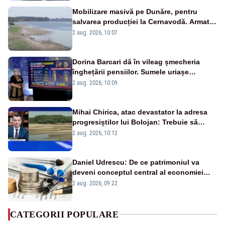
Mobilizare masivă pe Dunăre, pentru
salvarea producției la Cernavodă. Armata
va detona o stâncă și va devia apa
2 aug. 2026, 10:07
fluviului - IMAGINI AERIENE
Dorina Barcari dă în vileag șmecheria
înghețării pensiilor. Sumele uriașe
pierdute de fiecare român
2 aug. 2026, 10:09
Mihai Chirica, atac devastator la adresa
progresiștilor lui Bolojan: Trebuie să
protejăm și natura, dar nu șținem omaneii
2 aug. 2026, 10:12
în stare permanentă de alertă
Daniel Udrescu: De ce patrimoniul va
deveni conceptul central al economiei
viitoare?
2 aug. 2026, 09:22
CATEGORII POPULARE