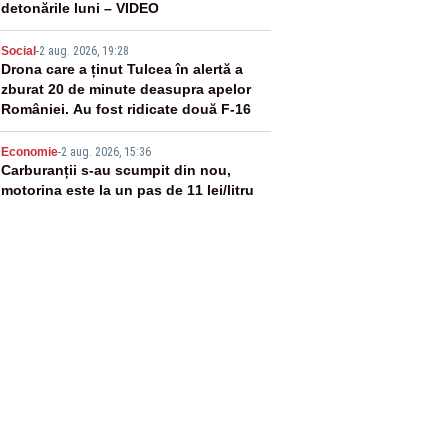
detonările luni – VIDEO
4
Social
-
2 aug. 2026, 19:28
Drona care a ținut Tulcea în alertă a
zburat 20 de minute deasupra apelor
României. Au fost ridicate două F-16
5
Economie
-
2 aug. 2026, 15:36
Carburanții s-au scumpit din nou,
motorina este la un pas de 11 lei/litru