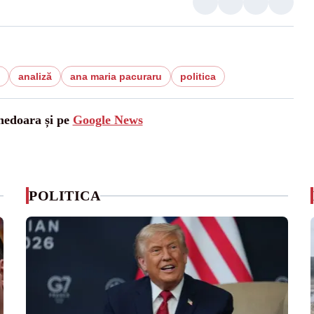
analiză
ana maria pacuraru
politica
unedoara și pe
Google News
POLITICA