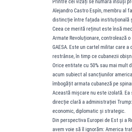
Printre cei vizați se numără însuși p
Alejandro Castro Espín, membru al f
distincție între fațada instituțională 
Ceea ce merită reținut este însă mec
Armate Revoluționare, controlează o
GAESA. Este un cartel militar care a 
restrânse, în timp ce cubanezii obișnu
Orice entitate cu 50% sau mai mult 
acum subiect al sancțiunilor american
îmbogățit armata cubaneză pe spinar
Această mișcare nu este izolată. Ea 
direcție clară a administrației Trum
economic, diplomatic și strategic.
Din perspectiva Europei de Est și a 
avem voie să îl ignorăm: America trat