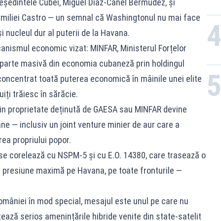
reședintele Cubei, Miguel Díaz-Canel Bermúdez, și
amiliei Castro — un semnal că Washingtonul nu mai face
și nucleul dur al puterii de la Havana.
anismul economic vizat: MINFAR, Ministerul Forțelor
 parte masivă din economia cubaneză prin holdingul
concentrat toată puterea economică în mâinile unei elite
iți trăiesc în sărăcie.
din proprietate deținută de GAESA sau MINFAR devine
e — inclusiv un joint venture minier de aur care a
ea propriului popor.
se corelează cu NSPM-5 și cu E.O. 14380, care trasează o
p: presiune maximă pe Havana, pe toate fronturile —
României în mod special, mesajul este unul pe care nu
ează serios amenințările hibride venite din state-satelit