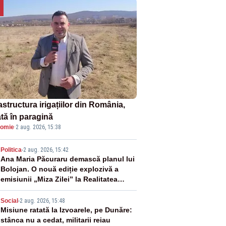
astructura irigațiilor din România,
ată în paragină
omie
·
2 aug. 2026, 15:38
2
Politica
-
2 aug. 2026, 15:42
Ana Maria Păcuraru demască planul lui
Bolojan. O nouă ediție explozivă a
emisiunii „Miza Zilei” la Realitatea
PLUS
3
Social
-
2 aug. 2026, 15:48
Misiune ratată la Izvoarele, pe Dunăre:
stânca nu a cedat, militarii reiau