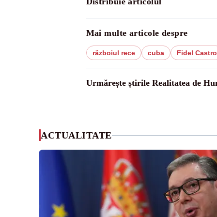
Distribuie articolul
Mai multe articole despre
războiul rece
cuba
Fidel Castro
Urmărește știrile Realitatea de H
ACTUALITATE