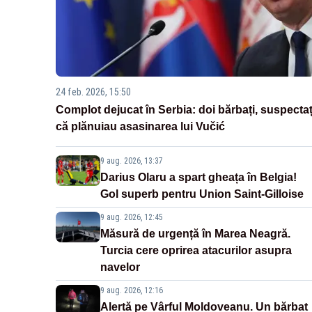
24 feb. 2026, 15:50
Complot dejucat în Serbia: doi bărbați, suspectaț
că plănuiau asasinarea lui Vučić
9 aug. 2026, 13:37
Darius Olaru a spart gheața în Belgia!
Gol superb pentru Union Saint-Gilloise
9 aug. 2026, 12:45
Măsură de urgență în Marea Neagră.
Turcia cere oprirea atacurilor asupra
navelor
9 aug. 2026, 12:16
Alertă pe Vârful Moldoveanu. Un bărbat