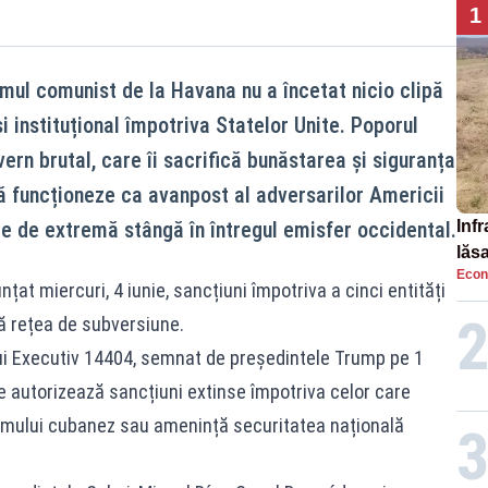
1
mul comunist de la Havana nu a încetat nicio clipă
și instituțional împotriva Statelor Unite. Poporul
ern brutal, care îi sacrifică bunăstarea și siguranța
 să funcționeze ca avanpost al adversarilor Americii
re de extremă stângă în întregul emisfer occidental.
Infr
lăs
Econ
at miercuri, 4 iunie, sancțiuni împotriva a cinci entități
ă rețea de subversiune.
lui Executiv 14404, semnat de președintele Trump pe 1
e autorizează sancțiuni extinse împotriva celor care
egimului cubanez sau amenință securitatea națională