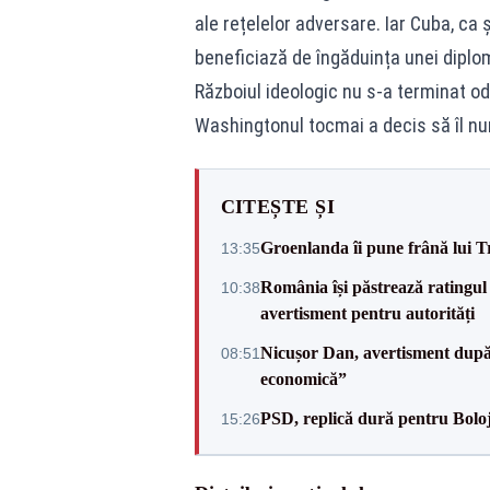
ale rețelelor adversare. Iar Cuba, ca 
beneficiază de îngăduința unei diplom
Războiul ideologic nu s-a terminat oda
Washingtonul tocmai a decis să îl 
CITEȘTE ȘI
Groenlanda îi pune frână lui 
13:35
România își păstrează ratingul 
10:38
avertisment pentru autorități
Nicușor Dan, avertisment după 
08:51
economică”
PSD, replică dură pentru Boloj
15:26