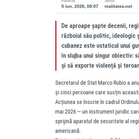
Publicat
Sursă
5 iun. 2026, 08:07
realitatea.net
De aproape șapte decenii, regi
războiul său politic, ideologic 
cubanez este ostaticul unui guv
în slujba unui singur obiectiv:
și să exporte violență și teroa
Secretarul de Stat Marco Rubio a anunț
și cinci persoane care susțin aceast
Acțiunea se înscrie în cadrul Ordinu
mai 2026 — un instrument juridic car
sprijină aparatul de securitate al r
americană.