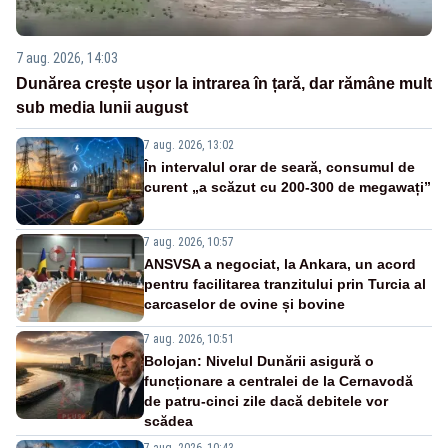
7 aug. 2026, 14:03
Dunărea crește ușor la intrarea în țară, dar rămâne mult
sub media lunii august
7 aug. 2026, 13:02
În intervalul orar de seară, consumul de
curent „a scăzut cu 200-300 de megawați”
7 aug. 2026, 10:57
ANSVSA a negociat, la Ankara, un acord
pentru facilitarea tranzitului prin Turcia al
carcaselor de ovine și bovine
7 aug. 2026, 10:51
Bolojan: Nivelul Dunării asigură o
funcționare a centralei de la Cernavodă
de patru-cinci zile dacă debitele vor
scădea
7 aug. 2026, 10:43