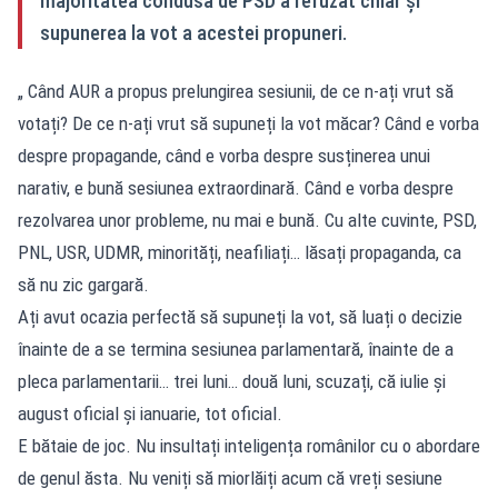
majoritatea condusă de PSD a refuzat chiar și
supunerea la vot a acestei propuneri.
„ Când AUR a propus prelungirea sesiunii, de ce n-ați vrut să
votați? De ce n-ați vrut să supuneți la vot măcar? Când e vorba
despre propagande, când e vorba despre susținerea unui
narativ, e bună sesiunea extraordinară. Când e vorba despre
rezolvarea unor probleme, nu mai e bună. Cu alte cuvinte, PSD,
PNL, USR, UDMR, minorități, neafiliați… lăsați propaganda, ca
să nu zic gargară.
Ați avut ocazia perfectă să supuneți la vot, să luați o decizie
înainte de a se termina sesiunea parlamentară, înainte de a
pleca parlamentarii… trei luni… două luni, scuzați, că iulie și
august oficial și ianuarie, tot oficial.
E bătaie de joc. Nu insultați inteligența românilor cu o abordare
de genul ăsta. Nu veniți să miorlăiți acum că vreți sesiune