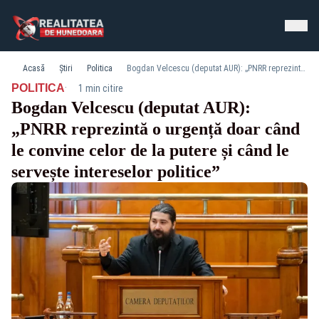
Acasă
Știri
Politica
Bogdan Velcescu (deputat AUR): „PNRR reprezintă o urgență doar când le convine celor de la putere și când le servește intereselor politice”
·
POLITICA
1 min citire
Bogdan Velcescu (deputat AUR):
„PNRR reprezintă o urgență doar când
le convine celor de la putere și când le
servește intereselor politice”