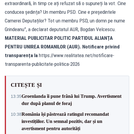
extraordinară, în timp ce ați refuzat să o supuneți la vot. Cine
conducea ședința? Un membru PSD. Cine e președintele
Camerei Deputaților? Tot un membru PSD, un domn pe nume
Grindeanu”, a declarat deputatul AUR, Bogdan Velcescu.
MATERIAL PUBLICITAR POLITIC PARTIDUL ALIANȚA
PENTRU UNIREA ROMANILOR (AUR). Notificare privind
transparența la
https://www.realitatea.net/notificare-
transparenta-publicitate-politica-2026
CITEȘTE ȘI
Groenlanda îi pune frână lui Trump. Avertisment
13:35
dur după planul de foraj
România își păstrează ratingul recomandat
10:38
investițiilor. Un semnal pozitiv, dar și un
avertisment pentru autorități