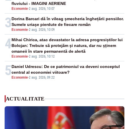
fluviului - IMAGINI AERIENE
Economie
-
2 aug. 2026, 10:07
3
Dorina Barcari dă în vileag șmecheria înghețării pensiilor.
Sumele uriașe pierdute de fiecare român
Economie
-
2 aug. 2026, 10:09
4
Mihai Chirica, atac devastator la adresa progresiștilor lui
Bolojan: Trebuie să protejăm și natura, dar nu șținem
omaneii în stare permanentă de alertă
Economie
-
2 aug. 2026, 10:12
5
Daniel Udrescu: De ce patrimoniul va deveni conceptul
central al economiei viitoare?
Economie
-
2 aug. 2026, 09:22
ACTUALITATE