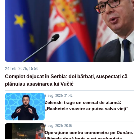
24 feb. 2026, 15:50
Complot dejucat în Serbia: doi bărbați, suspectați că
plănuiau asasinarea lui Vučić
8 aug. 2026, 21:42
Zelenski trage un semnal de alarmă:
„Rachetele voastre ar putea salva vieți”
8 aug. 2026, 20:07
Operațiune contra cronometru pe Dunăre.
Ultimele două barje sunt scufundate