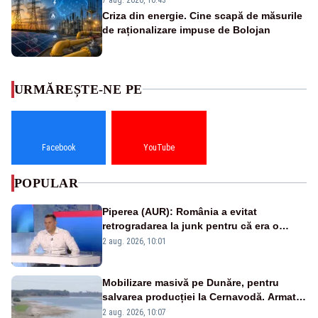
Criza din energie. Cine scapă de măsurile
de raționalizare impuse de Bolojan
URMĂREȘTE-NE PE
Facebook
YouTube
POPULAR
Piperea (AUR): România a evitat
retrogradarea la junk pentru că era o
catastrofă pentru bănci și fondurile de
2 aug. 2026, 10:01
pensii
Mobilizare masivă pe Dunăre, pentru
salvarea producției la Cernavodă. Armata
va detona o stâncă și va devia apa
2 aug. 2026, 10:07