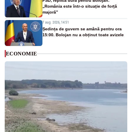
PSD, replică dură pentru Bolojan:
„România este într-o situație de forță
majoră”
7 aug. 2026, 14:51
Ședința de guvern se amână pentru ora
15:00. Bolojan nu a obținut toate avizele
ECONOMIE