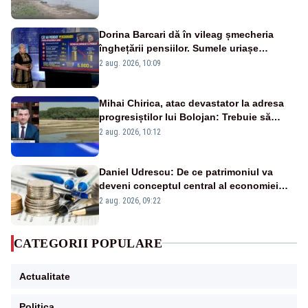
fluviului - IMAGINI AERIENE
Dorina Barcari dă în vileag șmecheria
înghețării pensiilor. Sumele uriașe
pierdute de fiecare român
2 aug. 2026, 10:09
Mihai Chirica, atac devastator la adresa
progresiștilor lui Bolojan: Trebuie să
protejăm și natura, dar nu șținem omaneii
2 aug. 2026, 10:12
în stare permanentă de alertă
Daniel Udrescu: De ce patrimoniul va
deveni conceptul central al economiei
viitoare?
2 aug. 2026, 09:22
CATEGORII POPULARE
Actualitate
Politica