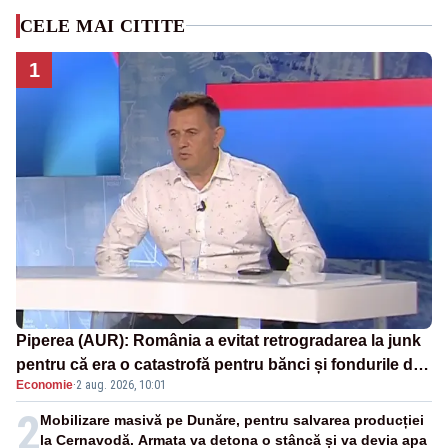
CELE MAI CITITE
1
Piperea (AUR): România a evitat retrogradarea la junk
pentru că era o catastrofă pentru bănci și fondurile de
Economie
·
2 aug. 2026, 10:01
pensii
2
Mobilizare masivă pe Dunăre, pentru salvarea producției
la Cernavodă. Armata va detona o stâncă și va devia apa