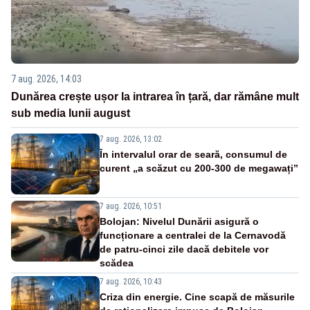
7 aug. 2026, 14:03
Dunărea crește ușor la intrarea în țară, dar rămâne mult
sub media lunii august
7 aug. 2026, 13:02
În intervalul orar de seară, consumul de
curent „a scăzut cu 200-300 de megawați”
7 aug. 2026, 10:51
Bolojan: Nivelul Dunării asigură o
funcționare a centralei de la Cernavodă
de patru-cinci zile dacă debitele vor
scădea
7 aug. 2026, 10:43
Criza din energie. Cine scapă de măsurile