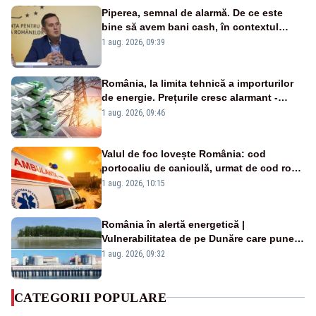
Piperea, semnal de alarmă. De ce este
bine să avem bani cash, în contextul
alertei energetice?
1 aug. 2026, 09:39
România, la limita tehnică a importurilor
de energie. Prețurile cresc alarmant -
Analiză Realitatea Plus
1 aug. 2026, 09:46
Valul de foc lovește România: cod
portocaliu de caniculă, urmat de cod roșu
duminică. Temperaturile urcă spre 40°C
1 aug. 2026, 10:15
România în alertă energetică |
Vulnerabilitatea de pe Dunăre care pune
în pericol Centrala Cernavodă era
1 aug. 2026, 09:32
cunoscută de pe vremea lui Ceaușescu
CATEGORII POPULARE