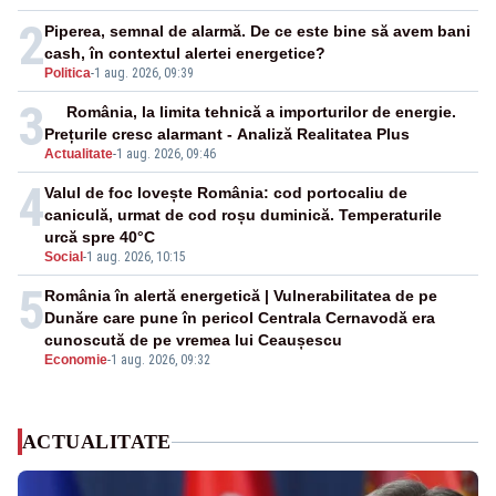
2
Piperea, semnal de alarmă. De ce este bine să avem bani
cash, în contextul alertei energetice?
Politica
-
1 aug. 2026, 09:39
3
România, la limita tehnică a importurilor de energie.
Prețurile cresc alarmant - Analiză Realitatea Plus
Actualitate
-
1 aug. 2026, 09:46
4
Valul de foc lovește România: cod portocaliu de
caniculă, urmat de cod roșu duminică. Temperaturile
urcă spre 40°C
Social
-
1 aug. 2026, 10:15
5
România în alertă energetică | Vulnerabilitatea de pe
Dunăre care pune în pericol Centrala Cernavodă era
cunoscută de pe vremea lui Ceaușescu
Economie
-
1 aug. 2026, 09:32
ACTUALITATE