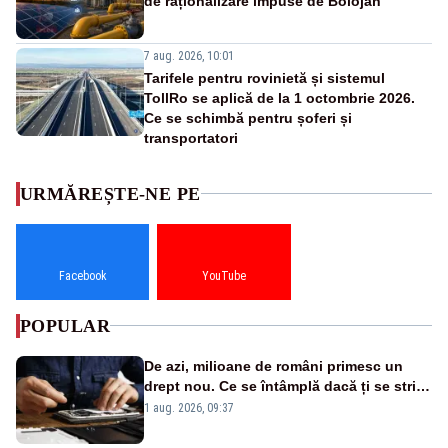
de raționalizare impuse de Bolojan
7 aug. 2026, 10:01
Tarifele pentru rovinietă și sistemul
TollRo se aplică de la 1 octombrie 2026.
Ce se schimbă pentru șoferi și
transportatori
URMĂREȘTE-NE PE
Facebook
YouTube
POPULAR
De azi, milioane de români primesc un
drept nou. Ce se întâmplă dacă ți se strică
un produs
1 aug. 2026, 09:37