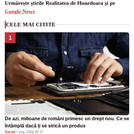
Urmărește știrile Realitatea de Hunedoara și pe
Google News
CELE MAI CITITE
1
De azi, milioane de români primesc un drept nou. Ce se
întâmplă dacă ți se strică un produs
Social
·
1 aug. 2026, 09:37