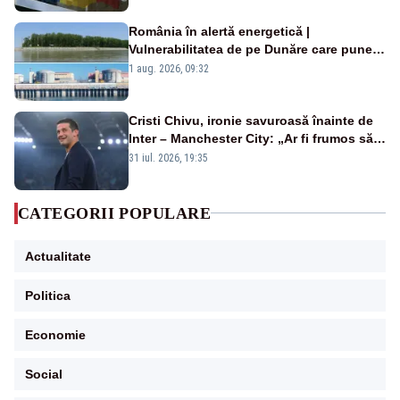
România în alertă energetică |
Vulnerabilitatea de pe Dunăre care pune
în pericol Centrala Cernavodă era
1 aug. 2026, 09:32
cunoscută de pe vremea lui Ceaușescu
Cristi Chivu, ironie savuroasă înainte de
Inter – Manchester City: „Ar fi frumos să
mai cumpărați și de la noi”
31 iul. 2026, 19:35
CATEGORII POPULARE
Actualitate
Politica
Economie
Social