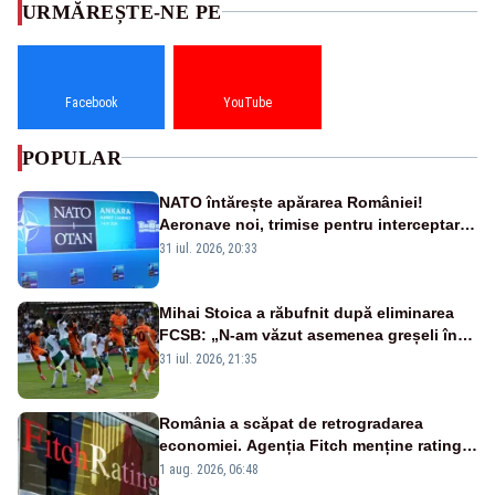
URMĂREȘTE-NE PE
Facebook
YouTube
POPULAR
NATO întărește apărarea României!
Aeronave noi, trimise pentru interceptarea
și distrugerea dronelor
31 iul. 2026, 20:33
Mihai Stoica a răbufnit după eliminarea
FCSB: „N-am văzut asemenea greșeli în
190 de meciuri europene”
31 iul. 2026, 21:35
România a scăpat de retrogradarea
economiei. Agenția Fitch menține ratingul
„BBB-” cu perspectivă negativă
1 aug. 2026, 06:48