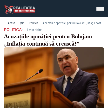
Acasă
Știri
Politica
Acuzațiile opoziției pentru Bolojan: „Inflația continuă să crească!”
·
POLITICA
1 min citire
Acuzațiile opoziției pentru Bolojan:
„Inflația continuă să crească!”