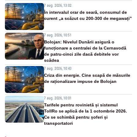
7 aug. 2026, 13:02
În intervalul orar de seară, consumul de
curent „a scăzut cu 200-300 de megawați”
7 aug. 2026, 10:51
Bolojan: Nivelul Dunării asigură o
funcționare a centralei de la Cernavodă
de patru-cinci zile dacă debitele vor
scădea
7 aug. 2026, 10:43
Criza din energie. Cine scapă de măsurile
de raționalizare impuse de Bolojan
7 aug. 2026, 10:01
Tarifele pentru rovinietă și sistemul
TollRo se aplică de la 1 octombrie 2026.
Ce se schimbă pentru șoferi și
transportatori