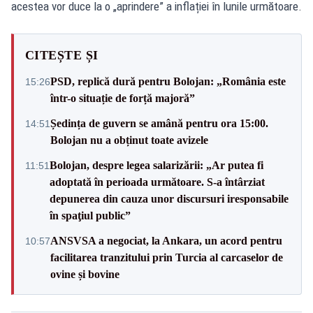
acestea vor duce la o „aprindere” a inflației în lunile următoare.
CITEȘTE ȘI
PSD, replică dură pentru Bolojan: „România este
15:26
într-o situație de forță majoră”
Ședința de guvern se amână pentru ora 15:00.
14:51
Bolojan nu a obținut toate avizele
Bolojan, despre legea salarizării: „Ar putea fi
11:51
adoptată în perioada următoare. S-a întârziat
depunerea din cauza unor discursuri iresponsabile
în spaţiul public”
ANSVSA a negociat, la Ankara, un acord pentru
10:57
facilitarea tranzitului prin Turcia al carcaselor de
ovine și bovine