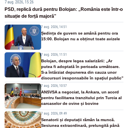
7 aug. 2026, 15:26
PSD, replică dură pentru Bolojan: „România este într-o
situație de forță majoră”
7 aug. 2026, 14:51
Ședința de guvern se amână pentru ora
15:00. Bolojan nu a obținut toate avizele
7 aug. 2026, 11:51
Bolojan, despre legea salarizării: „Ar
putea fi adoptată în perioada următoare.
S-a întârziat depunerea din cauza unor
discursuri iresponsabile în spaţiul public”
7 aug. 2026, 10:57
ANSVSA a negociat, la Ankara, un acord
pentru facilitarea tranzitului prin Turcia al
carcaselor de ovine și bovine
7 aug. 2026, 09:49
Senatorii și deputații rămân la muncă.
Sesiunea extraordinară, prelungită până