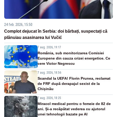
24 feb. 2026, 15:50
Complot dejucat în Serbia: doi bărbați, suspectați că
plănuiau asasinarea lui Vučić
7 aug. 2026, 19:17
România, sub monitorizarea Comisiei
Europene din cauza crizei energetice. Ce
cere Victor Negrescu
7 aug. 2026, 18:56
Scandal la UEFA! Florin Prunea, reclamat
de FRF după derapajul sexist de la
Chișinău
7 aug. 2026, 18:25
Miracol medical pentru o femeie de 82 de
ani. Și-a recăpătat vederea cu ajutorul
unei tehnologii bazate pe AI