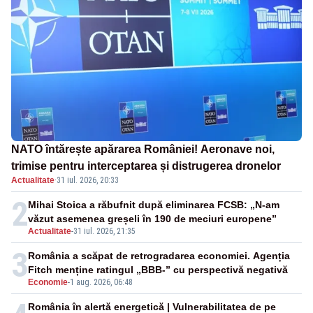
NATO întărește apărarea României! Aeronave noi,
trimise pentru interceptarea și distrugerea dronelor
Actualitate
·
31 iul. 2026, 20:33
2
Mihai Stoica a răbufnit după eliminarea FCSB: „N-am
văzut asemenea greșeli în 190 de meciuri europene”
Actualitate
-
31 iul. 2026, 21:35
3
România a scăpat de retrogradarea economiei. Agenția
Fitch menține ratingul „BBB-” cu perspectivă negativă
Economie
-
1 aug. 2026, 06:48
România în alertă energetică | Vulnerabilitatea de pe