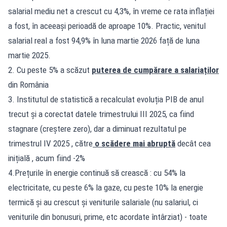
salarial mediu net a crescut cu 4,3%, în vreme ce rata inflației
a fost, în aceeași perioadă de aproape 10%. Practic, venitul
salarial real a fost 94,9% în luna martie 2026 față de luna
martie 2025.
2. Cu peste 5% a scăzut
puterea de cumpărare a salariaților
din România
3. Institutul de statistică a recalculat evoluția PIB de anul
trecut și a corectat datele trimestrului III 2025, ca fiind
stagnare (creștere zero), dar a diminuat rezultatul pe
trimestrul IV 2025 , către
o scădere mai abruptă
decât cea
inițială , acum fiind -2%
4.Prețurile în energie continuă să crească : cu 54% la
electricitate, cu peste 6% la gaze, cu peste 10% la energie
termică și au crescut și veniturile salariale (nu salariul, ci
veniturile din bonusuri, prime, etc acordate întârziat) - toate