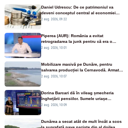
Daniel Udrescu: De ce patrimoniul va
deveni conceptul central al economiei
viitoare?
2 aug. 2026, 09:22
Piperea (AUR): România a evitat
retrogradarea la junk pentru că era o
catastrofă pentru bănci și fondurile de
2 aug. 2026, 10:01
pensii
Mobilizare masivă pe Dunăre, pentru
salvarea producției la Cernavodă. Armata
va detona o stâncă și va devia apa
2 aug. 2026, 10:07
fluviului - IMAGINI AERIENE
Dorina Barcari dă în vileag șmecheria
înghețării pensiilor. Sumele uriașe
pierdute de fiecare român
2 aug. 2026, 10:09
Dunărea a secat atât de mult încât a scos
la suprafață nave naziste din al doilea