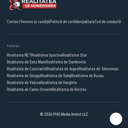
Contact
Termeni și condiții
Politică de confidențialitate
Cod de conduită
Parteneri:
Realitatea.NET
Realitatea Sportiva
Realitatea Star
Realitatea de Satu Mare
Realitatea de Dambovita
Realitatea de Constanta
Realitatea de Arges
Realitatea de Teleorman
Realitatea de Giurgiu
Realitatea de Salaj
Realitatea de Buzau
Realitatea de Valcea
Realitatea de Harghita
Realitatea de Caras-Severin
Realitatea de Bistrita
© 2026 PHG Media Invest LLC
Facebook
YouTube