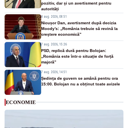
pozitiv, dar și un avertisment pentru
autorități
8 aug. 2026, 08:51
Nicușor Dan, avertisment după decizia
Moody’s: „România trebuie să revină la
creștere economică”
7 aug. 2026, 15:26
PSD, replică dură pentru Bolojan:
„România este într-o situație de forță
majoră”
7 aug. 2026, 14:51
Ședința de guvern se amână pentru ora
15:00. Bolojan nu a obținut toate avizele
ECONOMIE