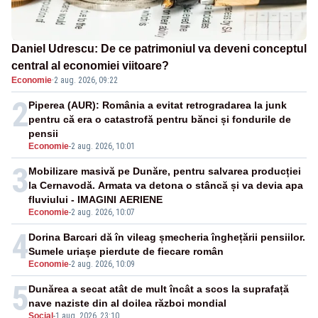
Daniel Udrescu: De ce patrimoniul va deveni conceptul
central al economiei viitoare?
Economie
·
2 aug. 2026, 09:22
2
Piperea (AUR): România a evitat retrogradarea la junk
pentru că era o catastrofă pentru bănci și fondurile de
pensii
Economie
-
2 aug. 2026, 10:01
3
Mobilizare masivă pe Dunăre, pentru salvarea producției
la Cernavodă. Armata va detona o stâncă și va devia apa
fluviului - IMAGINI AERIENE
Economie
-
2 aug. 2026, 10:07
4
Dorina Barcari dă în vileag șmecheria înghețării pensiilor.
Sumele uriașe pierdute de fiecare român
Economie
-
2 aug. 2026, 10:09
5
Dunărea a secat atât de mult încât a scos la suprafață
nave naziste din al doilea război mondial
Social
-
1 aug. 2026, 23:10