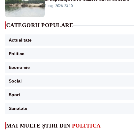
război mondial
1 aug. 2026, 23:10
CATEGORII POPULARE
Actualitate
Politica
Economie
Social
Sport
Sanatate
MAI MULTE ȘTIRI DIN
POLITICA