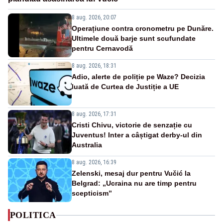
8 aug. 2026, 20:07
Operațiune contra cronometru pe Dunăre.
Ultimele două barje sunt scufundate
pentru Cernavodă
8 aug. 2026, 18:31
Adio, alerte de poliție pe Waze? Decizia
luată de Curtea de Justiție a UE
8 aug. 2026, 17:31
Cristi Chivu, victorie de senzație cu
Juventus! Inter a câștigat derby-ul din
Australia
8 aug. 2026, 16:39
Zelenski, mesaj dur pentru Vučić la
Belgrad: „Ucraina nu are timp pentru
scepticism”
POLITICA