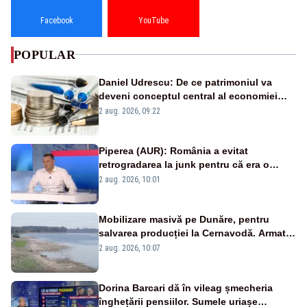
Facebook
YouTube
POPULAR
Daniel Udrescu: De ce patrimoniul va
deveni conceptul central al economiei
viitoare?
2 aug. 2026, 09:22
Piperea (AUR): România a evitat
retrogradarea la junk pentru că era o
catastrofă pentru bănci și fondurile de
2 aug. 2026, 10:01
pensii
Mobilizare masivă pe Dunăre, pentru
salvarea producției la Cernavodă. Armata
va detona o stâncă și va devia apa
2 aug. 2026, 10:07
fluviului - IMAGINI AERIENE
Dorina Barcari dă în vileag șmecheria
înghețării pensiilor. Sumele uriașe