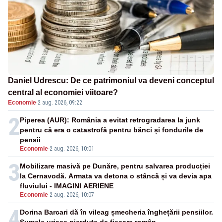
Daniel Udrescu: De ce patrimoniul va deveni conceptul
central al economiei viitoare?
Economie
·
2 aug. 2026, 09:22
2
Piperea (AUR): România a evitat retrogradarea la junk
pentru că era o catastrofă pentru bănci și fondurile de
pensii
Economie
-
2 aug. 2026, 10:01
3
Mobilizare masivă pe Dunăre, pentru salvarea producției
la Cernavodă. Armata va detona o stâncă și va devia apa
fluviului - IMAGINI AERIENE
Economie
-
2 aug. 2026, 10:07
4
Dorina Barcari dă în vileag șmecheria înghețării pensiilor.