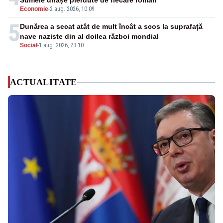
Sumele uriașe pierdute de fiecare român
Economie
-
2 aug. 2026, 10:09
5
Dunărea a secat atât de mult încât a scos la suprafață
nave naziste din al doilea război mondial
Social
-
1 aug. 2026, 23:10
ACTUALITATE