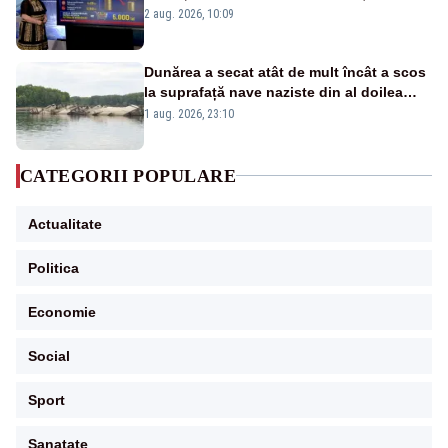
pierdute de fiecare român
2 aug. 2026, 10:09
Dunărea a secat atât de mult încât a scos
la suprafață nave naziste din al doilea
război mondial
1 aug. 2026, 23:10
CATEGORII POPULARE
Actualitate
Politica
Economie
Social
Sport
Sanatate