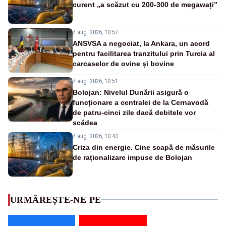
curent „a scăzut cu 200-300 de megawați”
7 aug. 2026, 10:57
ANSVSA a negociat, la Ankara, un acord
pentru facilitarea tranzitului prin Turcia al
carcaselor de ovine și bovine
7 aug. 2026, 10:51
Bolojan: Nivelul Dunării asigură o
funcționare a centralei de la Cernavodă
de patru-cinci zile dacă debitele vor
scădea
7 aug. 2026, 10:43
Criza din energie. Cine scapă de măsurile
de raționalizare impuse de Bolojan
URMĂREȘTE-NE PE