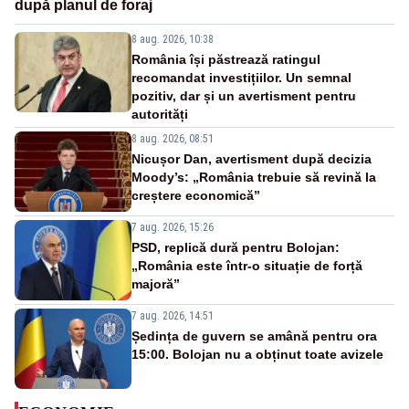
după planul de foraj
8 aug. 2026, 10:38
România își păstrează ratingul
recomandat investițiilor. Un semnal
pozitiv, dar și un avertisment pentru
autorități
8 aug. 2026, 08:51
Nicușor Dan, avertisment după decizia
Moody’s: „România trebuie să revină la
creștere economică”
7 aug. 2026, 15:26
PSD, replică dură pentru Bolojan:
„România este într-o situație de forță
majoră”
7 aug. 2026, 14:51
Ședința de guvern se amână pentru ora
15:00. Bolojan nu a obținut toate avizele