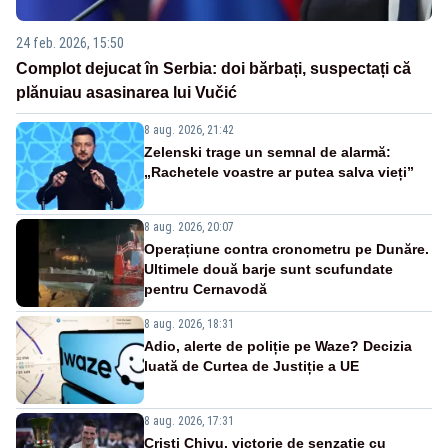
24 feb. 2026, 15:50
Complot dejucat în Serbia: doi bărbați, suspectați că
plănuiau asasinarea lui Vučić
8 aug. 2026, 21:42
Zelenski trage un semnal de alarmă:
„Rachetele voastre ar putea salva vieți”
8 aug. 2026, 20:07
Operațiune contra cronometru pe Dunăre.
Ultimele două barje sunt scufundate
pentru Cernavodă
8 aug. 2026, 18:31
Adio, alerte de poliție pe Waze? Decizia
luată de Curtea de Justiție a UE
8 aug. 2026, 17:31
Cristi Chivu, victorie de senzație cu