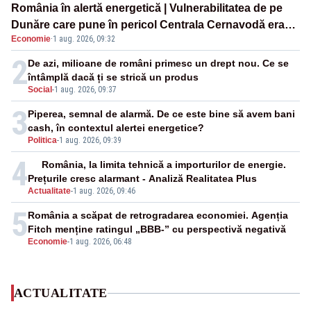
România în alertă energetică | Vulnerabilitatea de pe
Dunăre care pune în pericol Centrala Cernavodă era
Economie
·
1 aug. 2026, 09:32
cunoscută de pe vremea lui Ceaușescu
2
De azi, milioane de români primesc un drept nou. Ce se
întâmplă dacă ți se strică un produs
Social
-
1 aug. 2026, 09:37
3
Piperea, semnal de alarmă. De ce este bine să avem bani
cash, în contextul alertei energetice?
Politica
-
1 aug. 2026, 09:39
4
România, la limita tehnică a importurilor de energie.
Prețurile cresc alarmant - Analiză Realitatea Plus
Actualitate
-
1 aug. 2026, 09:46
5
România a scăpat de retrogradarea economiei. Agenția
Fitch menține ratingul „BBB-” cu perspectivă negativă
Economie
-
1 aug. 2026, 06:48
ACTUALITATE