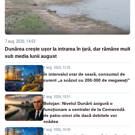
7 aug. 2026, 14:03
Dunărea crește ușor la intrarea în țară, dar rămâne mult
sub media lunii august
7 aug. 2026, 13:02
În intervalul orar de seară, consumul de
curent „a scăzut cu 200-300 de megawați”
7 aug. 2026, 10:51
Bolojan: Nivelul Dunării asigură o
funcționare a centralei de la Cernavodă
de patru-cinci zile dacă debitele vor
scădea
7 aug. 2026, 10:43