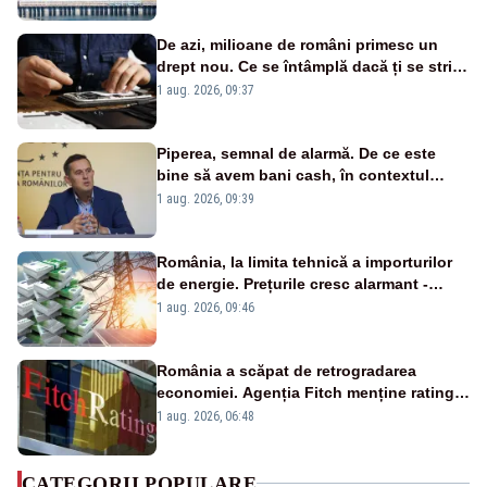
cunoscută de pe vremea lui Ceaușescu
De azi, milioane de români primesc un
drept nou. Ce se întâmplă dacă ți se strică
un produs
1 aug. 2026, 09:37
Piperea, semnal de alarmă. De ce este
bine să avem bani cash, în contextul
alertei energetice?
1 aug. 2026, 09:39
România, la limita tehnică a importurilor
de energie. Prețurile cresc alarmant -
Analiză Realitatea Plus
1 aug. 2026, 09:46
România a scăpat de retrogradarea
economiei. Agenția Fitch menține ratingul
„BBB-” cu perspectivă negativă
1 aug. 2026, 06:48
CATEGORII POPULARE