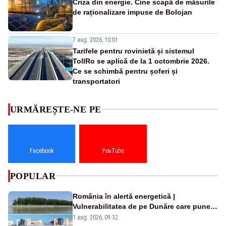
Criza din energie. Cine scapă de măsurile
de raționalizare impuse de Bolojan
7 aug. 2026, 10:01
Tarifele pentru rovinietă și sistemul
TollRo se aplică de la 1 octombrie 2026.
Ce se schimbă pentru șoferi și
transportatori
URMĂREȘTE-NE PE
Facebook
YouTube
POPULAR
România în alertă energetică |
Vulnerabilitatea de pe Dunăre care pune
în pericol Centrala Cernavodă era
1 aug. 2026, 09:32