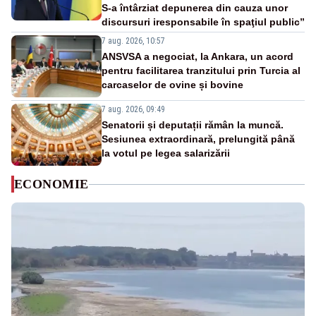
S-a întârziat depunerea din cauza unor
discursuri iresponsabile în spaţiul public”
7 aug. 2026, 10:57
ANSVSA a negociat, la Ankara, un acord
pentru facilitarea tranzitului prin Turcia al
carcaselor de ovine și bovine
7 aug. 2026, 09:49
Senatorii și deputații rămân la muncă.
Sesiunea extraordinară, prelungită până
la votul pe legea salarizării
ECONOMIE