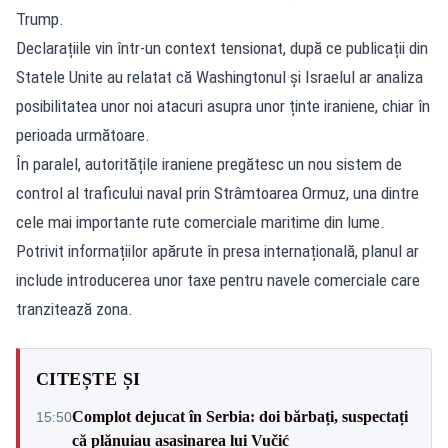
Trump.
Declarațiile vin într-un context tensionat, după ce publicații din
Statele Unite au relatat că Washingtonul și Israelul ar analiza
posibilitatea unor noi atacuri asupra unor ținte iraniene, chiar în
perioada următoare.
În paralel, autoritățile iraniene pregătesc un nou sistem de
control al traficului naval prin Strâmtoarea Ormuz, una dintre
cele mai importante rute comerciale maritime din lume.
Potrivit informațiilor apărute în presa internațională, planul ar
include introducerea unor taxe pentru navele comerciale care
tranzitează zona.
CITEȘTE ȘI
Complot dejucat în Serbia: doi bărbați, suspectați
15:50
că plănuiau asasinarea lui Vučić