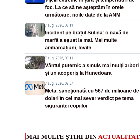
foc. La ce să ne așteptăm în orele
următoare: noile date de la ANM
7 aug. 2026, 08:13
Incident pe brațul Sulina: o navă de
marfă a eșuat la mal. Mai multe
ambarcațiuni, lovite
7 aug. 2026, 08:11
Vântul puternic a smuls mai mulți arbori
și un acoperiș la Hunedoara
7 aug. 2026, 08:07
Meta, sancționată cu 567 de milioane de
dolari în cel mai sever verdict pe tema
siguranței copiilor
MAI MULTE ȘTIRI DIN
ACTUALITAT