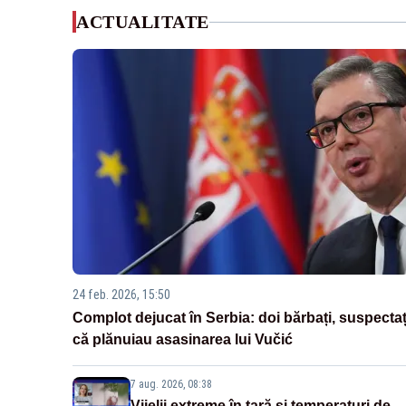
ACTUALITATE
24 feb. 2026, 15:50
Complot dejucat în Serbia: doi bărbați, suspectaț
că plănuiau asasinarea lui Vučić
7 aug. 2026, 08:38
Vijelii extreme în țară și temperaturi de