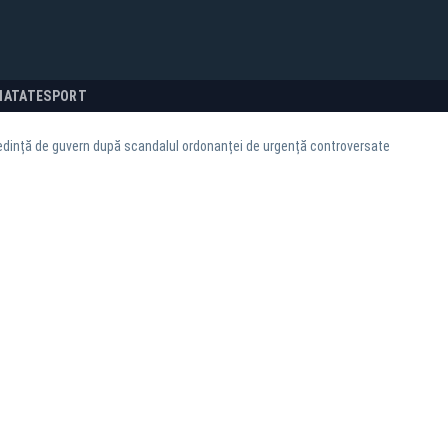
NATATE
SPORT
dință de guvern după scandalul ordonanței de urgență controversate