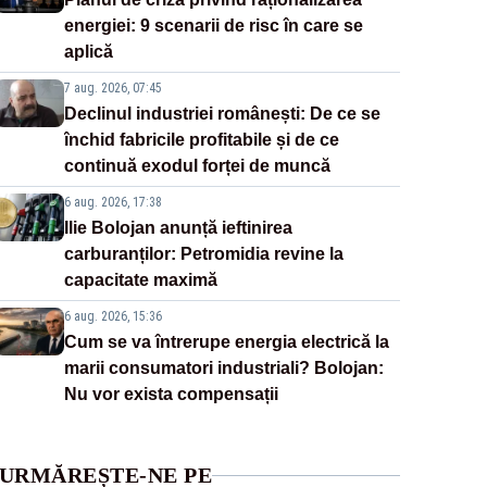
energiei: 9 scenarii de risc în care se
aplică
7 aug. 2026, 07:45
Declinul industriei românești: De ce se
închid fabricile profitabile și de ce
continuă exodul forței de muncă
6 aug. 2026, 17:38
Ilie Bolojan anunță ieftinirea
carburanților: Petromidia revine la
capacitate maximă
6 aug. 2026, 15:36
Cum se va întrerupe energia electrică la
marii consumatori industriali? Bolojan:
Nu vor exista compensații
URMĂREȘTE-NE PE