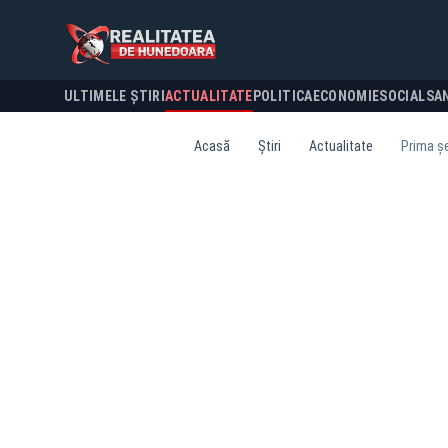
ULTIMELE ȘTIRI
ACTUALITATE
POLITICA
ECONOMIE
SOCIAL
SA
Acasă
Știri
Actualitate
Prima șe