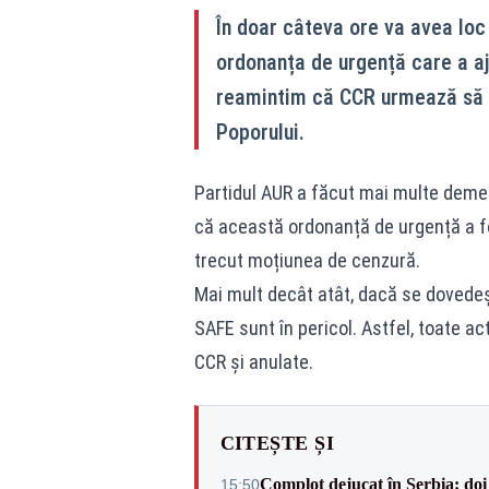
În doar câteva ore va avea loc
ordonanța de urgență care a aj
reamintim că CCR urmează să s
Poporului.
Partidul AUR a făcut mai multe demers
că această ordonanță de urgență a fo
trecut moțiunea de cenzură.
Mai mult decât atât, dacă se dovedește
SAFE sunt în pericol. Astfel, toate ac
CCR și anulate.
CITEȘTE ȘI
Complot dejucat în Serbia: doi 
15:50