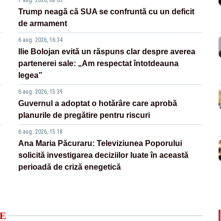
7 aug. 2026, 08:03
Trump neagă că SUA se confruntă cu un deficit
de armament
6 aug. 2026, 16:34
Ilie Bolojan evită un răspuns clar despre averea
partenerei sale: „Am respectat întotdeauna
legea”
6 aug. 2026, 15:39
Guvernul a adoptat o hotărâre care aprobă
planurile de pregătire pentru riscuri
6 aug. 2026, 15:18
Ana Maria Păcuraru: Televiziunea Poporului
solicită investigarea deciziilor luate în această
perioadă de criză enegetică
E