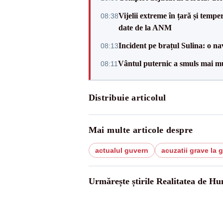
Vijelii extreme în țară și tempe
08:38
date de la ANM
Incident pe brațul Sulina: o na
08:13
Vântul puternic a smuls mai mu
08:11
Distribuie articolul
Mai multe articole despre
actualul guvern
acuzatii grave la 
Urmărește știrile Realitatea de H