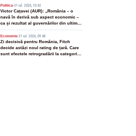
4
Politica
-
31 iul. 2026, 10:42
Victor Cațavei (AUR): „România – o
navă în derivă sub aspect economic –
ca și rezultat al guvernărilor din ultimii
36 de ani”
5
Economie
-
31 iul. 2026, 09:48
Zi decisivă pentru România, Fitch
decide astăzi noul rating de țară. Care
sunt efectele retrogradării la categoria
„junk”