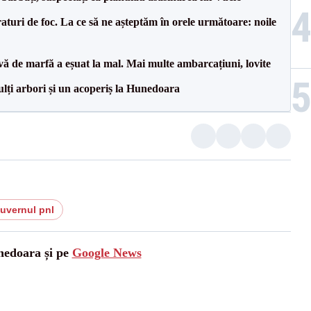
raturi de foc. La ce să ne așteptăm în orele următoare: noile
vă de marfă a eșuat la mal. Mai multe ambarcațiuni, lovite
lți arbori și un acoperiș la Hunedoara
guvernul pnl
unedoara și pe
Google News