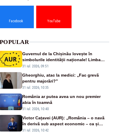
Facebook
YouTube
POPULAR
Guvernul de la Chișinău lovește în
simbolurile identității naționale! Limba
română nu se economisește! Limba
31 iul. 2026, 09:51
română se sărbătorește!
Gheorghiu, atac la medici: „Fac grevă
pentru majorări?”
31 iul. 2026, 10:35
România ar putea avea un nou premier
abia în toamnă
31 iul. 2026, 10:40
Victor Cațavei (AUR): „România – o navă
în derivă sub aspect economic – ca și
rezultat al guvernărilor din ultimii 36 de
31 iul. 2026, 10:42