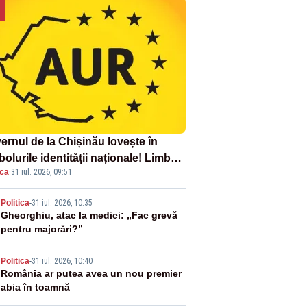
ernul de la Chișinău lovește în
olurile identității naționale! Limba
ica
·
31 iul. 2026, 09:51
ână nu se economisește! Limba
ână se sărbătorește!
2
Politica
-
31 iul. 2026, 10:35
Gheorghiu, atac la medici: „Fac grevă
pentru majorări?”
3
Politica
-
31 iul. 2026, 10:40
România ar putea avea un nou premier
abia în toamnă