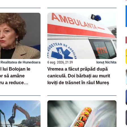
Realitatea de Hunedoara
6 aug. 2026, 21:39
Ionuț Nichita
 lui Bolojan le
Vremea a făcut prăpăd după
or să amâne
caniculă. Doi bărbați au murit
ru a reduce
loviți de trăsnet în râul Mureș
 energie