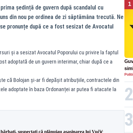
1
 prima ședință de guvern după scandalul cu
uns din nou pe ordinea de zi săptămâna trecută. Ne
e pronunțe după ce a fost sesizat de Avocatul
uri și a sesizat Avocatul Poporului cu privire la faptul
st adoptată de un guvern interimar, chiar după ce a
Guv
simb
Polit
rom
 că Bolojan și-ar fi depășit atribuțiile, contractele din
rom
tele adoptate în baza Ordonanței ar putea fi atacate la
bărbați, suspectați că plănuiau asasinarea lui Vučić