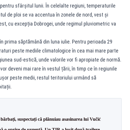
entru sfârșitul lunii. În celelalte regiuni, temperaturile
tul de ploi se va accentua în zonele de nord, vest și
 est, cu excepția Dobrogei, unde regimul pluviometric va
în prima săptămână din luna iulie. Pentru perioada 29
raturi peste mediile climatologice în cea mai mare parte
giunea sud-estică, unde valorile vor fi apropiate de normă.
 vor deveni mai rare în vestul țării, în timp ce în regiunile
ușor peste medii, restul teritoriului urmând să
tații.
bărbați, suspectați că plănuiau asasinarea lui Vučić
 o oprire de urgență. Un TIR a lovit două trailere