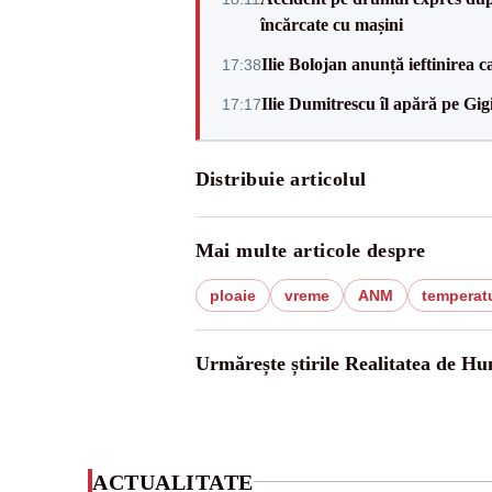
încărcate cu mașini
Ilie Bolojan anunță ieftinirea 
17:38
Ilie Dumitrescu îl apără pe Gi
17:17
Distribuie articolul
Mai multe articole despre
ploaie
vreme
ANM
temperatu
Urmărește știrile Realitatea de H
ACTUALITATE