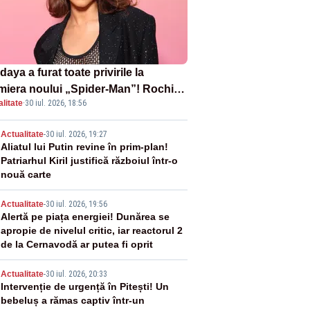
aya a furat toate privirile la
miera noului „Spider-Man”! Rochia
litate
·
30 iul. 2026, 18:56
pirată de pânza de păianjen a făcut
zație
2
Actualitate
-
30 iul. 2026, 19:27
Aliatul lui Putin revine în prim-plan!
Patriarhul Kiril justifică războiul într-o
nouă carte
3
Actualitate
-
30 iul. 2026, 19:56
Alertă pe piața energiei! Dunărea se
apropie de nivelul critic, iar reactorul 2
de la Cernavodă ar putea fi oprit
4
Actualitate
-
30 iul. 2026, 20:33
Intervenție de urgență în Pitești! Un
bebeluș a rămas captiv într-un