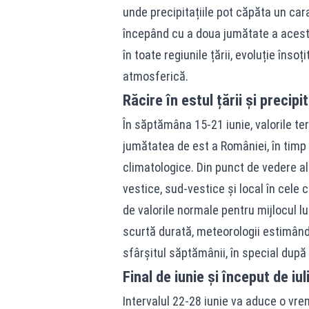
unde precipitațiile pot căpăta un cara
începând cu a doua jumătate a aceste
în toate regiunile țării, evoluție îns
atmosferică.
Răcire în estul țării și precipi
În săptămâna 15-21 iunie, valorile te
jumătatea de est a României, în timp c
climatologice. Din punct de vedere al p
vestice, sud-vestice și local în cele ce
de valorile normale pentru mijlocul lu
scurtă durată, meteorologii estimând
sfârșitul săptămânii, în special după 
Final de iunie și început de i
Intervalul 22-28 iunie va aduce o vre