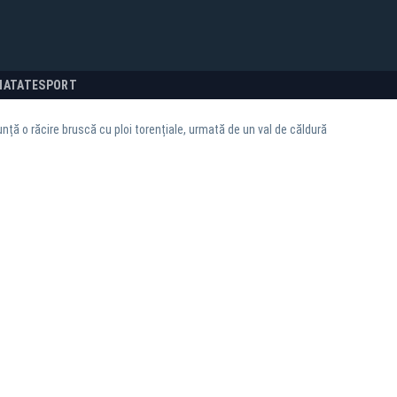
NATATE
SPORT
ță o răcire bruscă cu ploi torențiale, urmată de un val de căldură