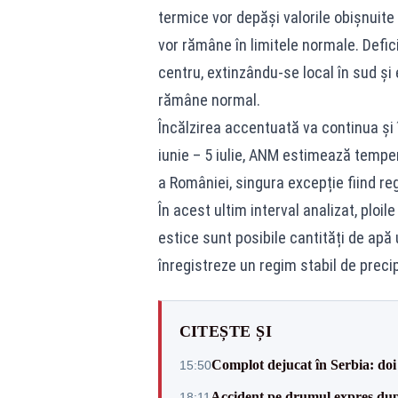
termice vor depăși valorile obișnuite p
vor rămâne în limitele normale. Defici
centru, extinzându-se local în sud și
rămâne normal.
Încălzirea accentuată va continua și 
iunie – 5 iulie, ANM estimează tempe
a României, singura excepție fiind re
În acest ultim interval analizat, ploile
estice sunt posibile cantități de apă 
înregistreze un regim stabil de precipi
CITEȘTE ȘI
Complot dejucat în Serbia: doi 
15:50
Accident pe drumul expres după
18:11