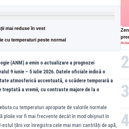
ații mai reduse în vest
Zend
pre
ulie cu temperaturi peste normal
Actua
ins
sen
ogie (ANM) a emis o actualizare a prognozei
lul 9 iunie – 5 iulie 2026. Datele oficiale indică o
litate atmosferică accentuată, o scădere temporară a
re treptată a vremii, cu contraste majore de la o
 debuta cu temperaturi apropiate de valorile normale
ă ploile vor fi mai frecvente decât în mod obișnuit în
-estul țării vor înregistra cele mai mari cantități de apă,