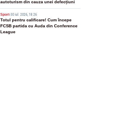
autoturism din cauza unei defecțiuni
5
Sport
-
30 iul. 2026, 18:26
Totul pentru calificare! Cum începe
FCSB partida cu Auda din Conference
League