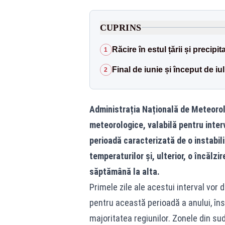
CUPRINS
Răcire în estul țării și precipit
1
Final de iunie și început de i
2
Administrația Națională de Meteorol
meteorologice, valabilă pentru interva
perioadă caracterizată de o instabi
temperaturilor și, ulterior, o încălzi
săptămână la alta.
Primele zile ale acestui interval vor
pentru această perioadă a anului, îns
majoritatea regiunilor. Zonele din sud