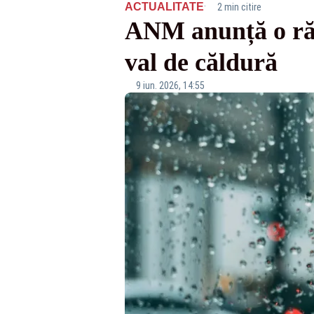
·
ACTUALITATE
2 min citire
ANM anunță o răci
val de căldură
9 iun. 2026, 14:55