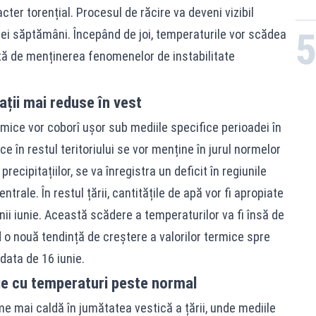
cter torențial. Procesul de răcire va deveni vizibil
i săptămâni. Începând de joi, temperaturile vor scădea
oțită de menținerea fenomenelor de instabilitate
tații mai reduse în vest
rmice vor coborî ușor sub mediile specifice perioadei în
e în restul teritoriului se vor menține în jurul normelor
recipitațiilor, se va înregistra un deficit în regiunile
ntrale. În restul țării, cantitățile de apă vor fi apropiate
nii iunie. Această scădere a temperaturilor va fi însă de
 o nouă tendință de creștere a valorilor termice spre
data de 16 iunie.
ulie cu temperaturi peste normal
me mai caldă în jumătatea vestică a țării, unde mediile