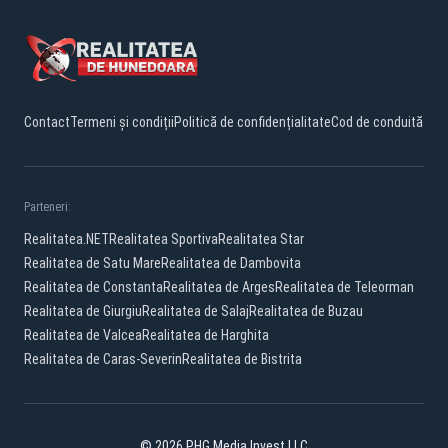
Contact
Termeni și condiții
Politică de confidențialitate
Cod de conduită
Parteneri:
Realitatea.NET
Realitatea Sportiva
Realitatea Star
Realitatea de Satu Mare
Realitatea de Dambovita
Realitatea de Constanta
Realitatea de Arges
Realitatea de Teleorman
Realitatea de Giurgiu
Realitatea de Salaj
Realitatea de Buzau
Realitatea de Valcea
Realitatea de Harghita
Realitatea de Caras-Severin
Realitatea de Bistrita
© 2026 PHG Media Invest LLC