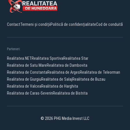
Contact
Termeni și condiții
Politică de confidențialitate
Cod de conduită
Parteneri:
Realitatea.NET
Realitatea Sportiva
Realitatea Star
Realitatea de Satu Mare
Realitatea de Dambovita
Realitatea de Constanta
Realitatea de Arges
Realitatea de Teleorman
Realitatea de Giurgiu
Realitatea de Salaj
Realitatea de Buzau
Realitatea de Valcea
Realitatea de Harghita
Realitatea de Caras-Severin
Realitatea de Bistrita
© 2026 PHG Media Invest LLC
Facebook
YouTube