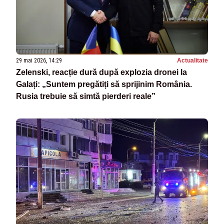
29 mai 2026, 14:29
Actualitate
Zelenski, reacție dură după explozia dronei la
Galați: „Suntem pregătiți să sprijinim România.
Rusia trebuie să simtă pierderi reale”