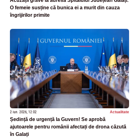
Acuzații grave la adresa Spitalului Județean Galați.
O femeie susține că bunica ei a murit din cauza
îngrijirilor primite
2 iun. 2026, 12:02
Actualitate
Ședință de urgență la Guvern! Se aprobă
ajutoarele pentru românii afectați de drona căzută
în Galați