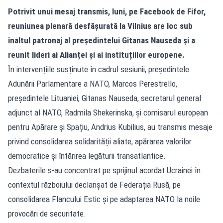
Potrivit unui mesaj transmis, luni, pe Facebook de Fifor,
reuniunea plenară desfășurată la Vilnius are loc sub
înaltul patronaj al președintelui Gitanas Nauseda și a
reunit lideri ai Alianței și ai instituțiilor europene.
În intervențiile susținute în cadrul sesiunii, președintele
Adunării Parlamentare a NATO, Marcos Perestrello,
președintele Lituaniei, Gitanas Nauseda, secretarul general
adjunct al NATO, Radmila Shekerinska, și comisarul european
pentru Apărare și Spațiu, Andrius Kubilius, au transmis mesaje
privind consolidarea solidarității aliate, apărarea valorilor
democratice și întărirea legăturii transatlantice.
Dezbaterile s-au concentrat pe sprijinul acordat Ucrainei în
contextul războiului declanșat de Federația Rusă, pe
consolidarea Flancului Estic și pe adaptarea NATO la noile
provocări de securitate.