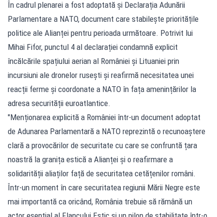
În cadrul plenarei a fost adoptată și Declarația Adunării
Parlamentare a NATO, document care stabilește prioritățile
politice ale Alianței pentru perioada următoare. Potrivit lui
Mihai Fifor, punctul 4 al declarației condamnă explicit
încălcările spațiului aerian al României și Lituaniei prin
incursiuni ale dronelor rusești și reafirmă necesitatea unei
reacții ferme și coordonate a NATO în fața amenințărilor la
adresa securității euroatlantice.
"Menționarea explicită a României într-un document adoptat
de Adunarea Parlamentară a NATO reprezintă o recunoaștere
clară a provocărilor de securitate cu care se confruntă țara
noastră la granița estică a Alianței și o reafirmare a
solidarității aliaților față de securitatea cetățenilor români.
Într-un moment în care securitatea regiunii Mării Negre este
mai importantă ca oricând, România trebuie să rămână un
actor esențial al Flancului Estic și un pilon de stabilitate într-o