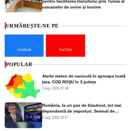
pentru facilitarea tranzitului prin Turcia al
carcaselor de ovine și bovine
URMĂREȘTE-NE PE
Facebook
YouTube
POPULAR
Alerte meteo de caniculă în aproape toată
țara. COD ROȘU în 3 județe
3 aug. 2026, 07:48
România, la un pas de blackout, tot mai
dependentă de importuri. Semnal de
alarmă tras de un expert în energie
3 aug. 2026, 07:51