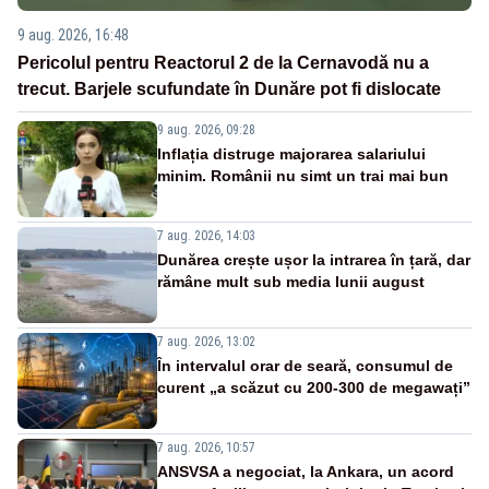
9 aug. 2026, 16:48
Pericolul pentru Reactorul 2 de la Cernavodă nu a
trecut. Barjele scufundate în Dunăre pot fi dislocate
9 aug. 2026, 09:28
Inflația distruge majorarea salariului
minim. Românii nu simt un trai mai bun
7 aug. 2026, 14:03
Dunărea crește ușor la intrarea în țară, dar
rămâne mult sub media lunii august
7 aug. 2026, 13:02
În intervalul orar de seară, consumul de
curent „a scăzut cu 200-300 de megawați”
7 aug. 2026, 10:57
ANSVSA a negociat, la Ankara, un acord