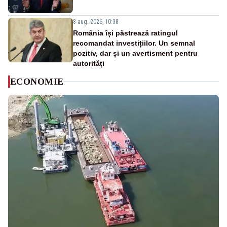
8 aug. 2026, 10:38
România își păstrează ratingul
recomandat investițiilor. Un semnal
pozitiv, dar și un avertisment pentru
autorități
ECONOMIE