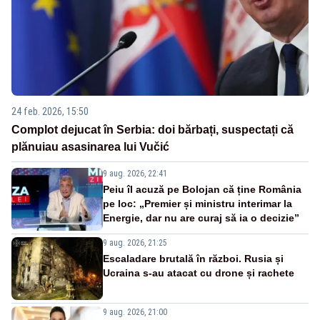
24 feb. 2026, 15:50
Complot dejucat în Serbia: doi bărbați, suspectați că
plănuiau asasinarea lui Vučić
9 aug. 2026, 22:41
Peiu îl acuză pe Bolojan că ține România
pe loc: „Premier și ministru interimar la
Energie, dar nu are curaj să ia o decizie”
9 aug. 2026, 21:25
Escaladare brutală în război. Rusia și
Ucraina s-au atacat cu drone și rachete
9 aug. 2026, 21:00