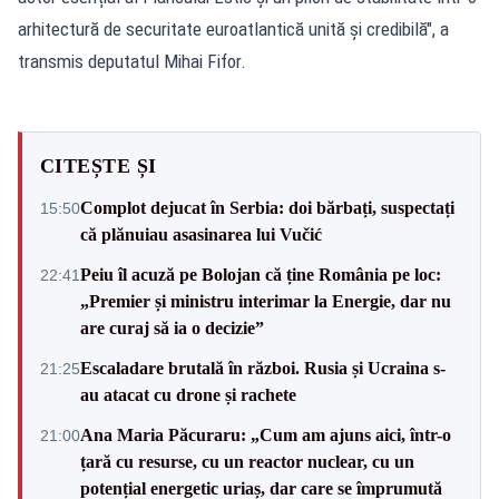
arhitectură de securitate euroatlantică unită și credibilă", a
transmis deputatul Mihai Fifor.
CITEȘTE ȘI
Complot dejucat în Serbia: doi bărbați, suspectați
15:50
că plănuiau asasinarea lui Vučić
Peiu îl acuză pe Bolojan că ține România pe loc:
22:41
„Premier și ministru interimar la Energie, dar nu
are curaj să ia o decizie”
Escaladare brutală în război. Rusia și Ucraina s-
21:25
au atacat cu drone și rachete
Ana Maria Păcuraru: „Cum am ajuns aici, într-o
21:00
țară cu resurse, cu un reactor nuclear, cu un
potențial energetic uriaș, dar care se împrumută