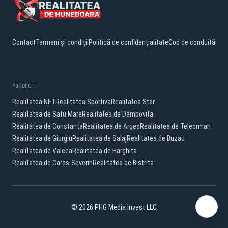
Contact
Termeni și condiții
Politică de confidențialitate
Cod de conduită
Parteneri:
Realitatea.NET
Realitatea Sportiva
Realitatea Star
Realitatea de Satu Mare
Realitatea de Dambovita
Realitatea de Constanta
Realitatea de Arges
Realitatea de Teleorman
Realitatea de Giurgiu
Realitatea de Salaj
Realitatea de Buzau
Realitatea de Valcea
Realitatea de Harghita
Realitatea de Caras-Severin
Realitatea de Bistrita
© 2026 PHG Media Invest LLC
Facebook
YouTube