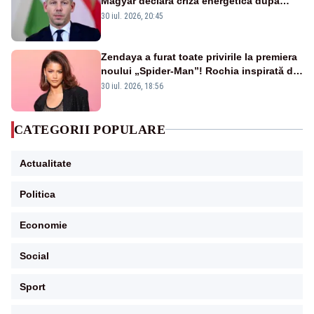
Magyar declară criză energetică după
oprirea centralei de la Paks
30 iul. 2026, 20:45
Zendaya a furat toate privirile la premiera
noului „Spider-Man”! Rochia inspirată de
pânza de păianjen a făcut senzație
30 iul. 2026, 18:56
CATEGORII POPULARE
Actualitate
Politica
Economie
Social
Sport