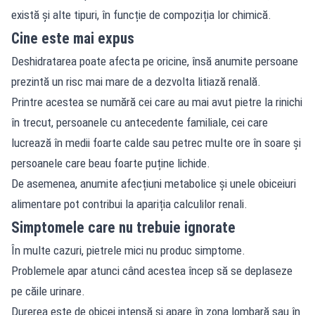
există și alte tipuri, în funcție de compoziția lor chimică.
Cine este mai expus
Deshidratarea poate afecta pe oricine, însă anumite persoane
prezintă un risc mai mare de a dezvolta litiază renală.
Printre acestea se numără cei care au mai avut pietre la rinichi
în trecut, persoanele cu antecedente familiale, cei care
lucrează în medii foarte calde sau petrec multe ore în soare și
persoanele care beau foarte puține lichide.
De asemenea, anumite afecțiuni metabolice și unele obiceiuri
alimentare pot contribui la apariția calculilor renali.
Simptomele care nu trebuie ignorate
În multe cazuri, pietrele mici nu produc simptome.
Problemele apar atunci când acestea încep să se deplaseze
pe căile urinare.
Durerea este de obicei intensă și apare în zona lombară sau în