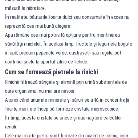
măsură la hidratare.
În realitate, băuturile foarte dulci sau consumate în exces nu
reprezintă cea mai bună alegere.
Apa rămâne cea mai potrivită opțiune pentru menținerea
sănătății rinichilor. În același timp, fructele și legumele bogate
în apă, precum pepenele verde, castraveții sau roșiile, pot
contribui și ele la aportul zilnic de lichide.
Cum se formează pietrele la rinichi
Rinichii filtrează sângele și elimină prin urină substanțele de
care organismul nu mai are nevoie.
Atunci când anumite minerale și săruri se află în concentrații
foarte mari, ele încep să formeze cristale microscopice.
În timp, aceste cristale se unesc și dau naștere calculilor
renali.
Cele mai multe pietre sunt formate din oxalat de calciu, însă