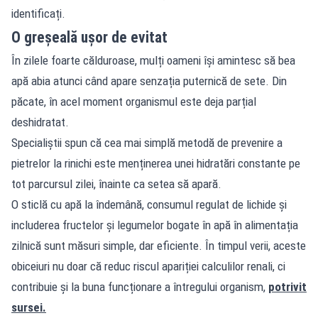
identificați.
O greșeală ușor de evitat
În zilele foarte călduroase, mulți oameni își amintesc să bea
apă abia atunci când apare senzația puternică de sete. Din
păcate, în acel moment organismul este deja parțial
deshidratat.
Specialiștii spun că cea mai simplă metodă de prevenire a
pietrelor la rinichi este menținerea unei hidratări constante pe
tot parcursul zilei, înainte ca setea să apară.
O sticlă cu apă la îndemână, consumul regulat de lichide și
includerea fructelor și legumelor bogate în apă în alimentația
zilnică sunt măsuri simple, dar eficiente. În timpul verii, aceste
obiceiuri nu doar că reduc riscul apariției calculilor renali, ci
contribuie și la buna funcționare a întregului organism,
potrivit
sursei.