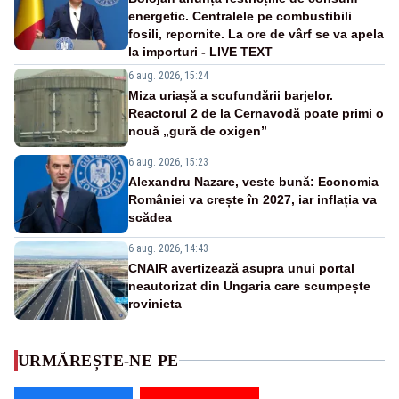
energetic. Centralele pe combustibili
fosili, repornite. La ore de vârf se va apela
la importuri - LIVE TEXT
6 aug. 2026, 15:24
Miza uriașă a scufundării barjelor.
Reactorul 2 de la Cernavodă poate primi o
nouă „gură de oxigen”
6 aug. 2026, 15:23
Alexandru Nazare, veste bună: Economia
României va crește în 2027, iar inflația va
scădea
6 aug. 2026, 14:43
CNAIR avertizează asupra unui portal
neautorizat din Ungaria care scumpește
rovinieta
URMĂREȘTE-NE PE