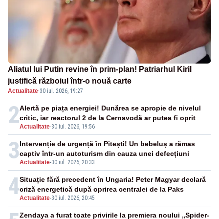
Aliatul lui Putin revine în prim-plan! Patriarhul Kiril
justifică războiul într-o nouă carte
Actualitate
·
30 iul. 2026, 19:27
2
Alertă pe piața energiei! Dunărea se apropie de nivelul
critic, iar reactorul 2 de la Cernavodă ar putea fi oprit
Actualitate
-
30 iul. 2026, 19:56
3
Intervenție de urgență în Pitești! Un bebeluș a rămas
captiv într-un autoturism din cauza unei defecțiuni
Actualitate
-
30 iul. 2026, 20:33
4
Situație fără precedent în Ungaria! Peter Magyar declară
criză energetică după oprirea centralei de la Paks
Actualitate
-
30 iul. 2026, 20:45
Zendaya a furat toate privirile la premiera noului „Spider-