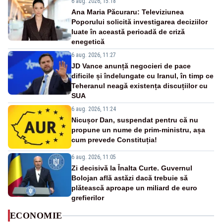
6 aug. 2026, 15:18
Ana Maria Păcuraru: Televiziunea
Poporului solicită investigarea deciziilor
luate în această perioadă de criză
enegetică
6 aug. 2026, 11:27
JD Vance anunță negocieri de pace
dificile și îndelungate cu Iranul, în timp ce
Teheranul neagă existența discuțiilor cu
SUA
6 aug. 2026, 11:24
Nicușor Dan, suspendat pentru că nu
propune un nume de prim-ministru, așa
cum prevede Constituția!
6 aug. 2026, 11:05
Zi decisivă la Înalta Curte. Guvernul
Bolojan află astăzi dacă trebuie să
plătească aproape un miliard de euro
grefierilor
ECONOMIE