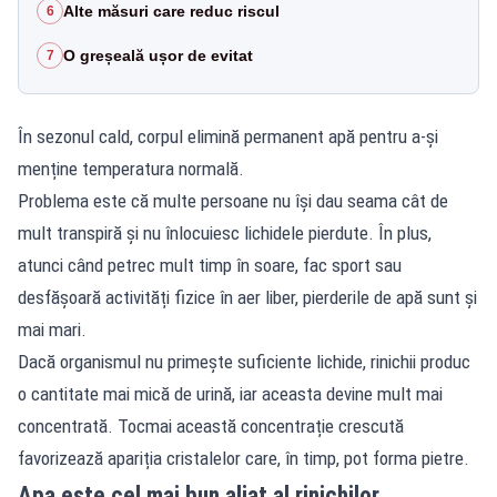
Alte măsuri care reduc riscul
6
O greșeală ușor de evitat
7
În sezonul cald, corpul elimină permanent apă pentru a-și
menține temperatura normală.
Problema este că multe persoane nu își dau seama cât de
mult transpiră și nu înlocuiesc lichidele pierdute. În plus,
atunci când petrec mult timp în soare, fac sport sau
desfășoară activități fizice în aer liber, pierderile de apă sunt și
mai mari.
Dacă organismul nu primește suficiente lichide, rinichii produc
o cantitate mai mică de urină, iar aceasta devine mult mai
concentrată. Tocmai această concentrație crescută
favorizează apariția cristalelor care, în timp, pot forma pietre.
Apa este cel mai bun aliat al rinichilor