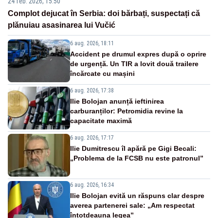
24 feb. 2026, 15:50
Complot dejucat în Serbia: doi bărbați, suspectați că
plănuiau asasinarea lui Vučić
6 aug. 2026, 18:11
Accident pe drumul expres după o oprire
de urgență. Un TIR a lovit două trailere
încărcate cu mașini
6 aug. 2026, 17:38
Ilie Bolojan anunță ieftinirea
carburanților: Petromidia revine la
capacitate maximă
6 aug. 2026, 17:17
Ilie Dumitrescu îl apără pe Gigi Becali:
„Problema de la FCSB nu este patronul”
6 aug. 2026, 16:34
Ilie Bolojan evită un răspuns clar despre
averea partenerei sale: „Am respectat
întotdeauna legea”