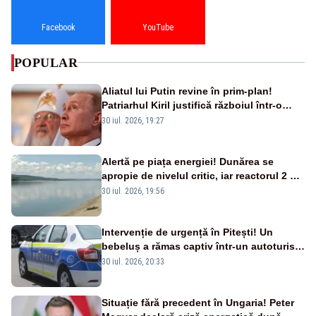
Facebook
YouTube
POPULAR
Aliatul lui Putin revine în prim-plan!
Patriarhul Kiril justifică războiul într-o
nouă carte
30 iul. 2026, 19:27
Alertă pe piața energiei! Dunărea se
apropie de nivelul critic, iar reactorul 2 de
la Cernavodă ar putea fi oprit
30 iul. 2026, 19:56
Intervenție de urgență în Pitești! Un
bebeluș a rămas captiv într-un autoturism
din cauza unei defecțiuni
30 iul. 2026, 20:33
Situație fără precedent în Ungaria! Peter