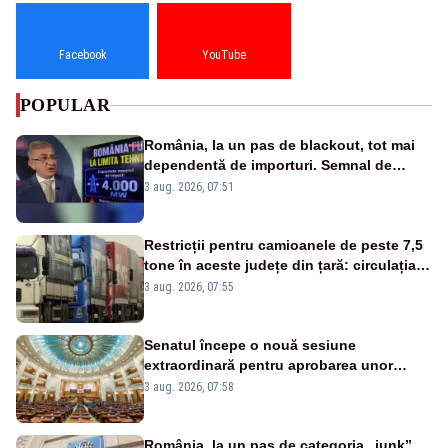
Facebook
YouTube
POPULAR
România, la un pas de blackout, tot mai
dependentă de importuri. Semnal de
alarmă tras de un expert în energie
3 aug. 2026, 07:51
Restricții pentru camioanele de peste 7,5
tone în aceste județe din țară: circulația
este interzisă luni, între orele 12:00 și
3 aug. 2026, 07:55
20:00
Senatul începe o nouă sesiune
extraordinară pentru aprobarea unor
jaloane din PNRR
3 aug. 2026, 07:58
România, la un pas de categoria „junk”.