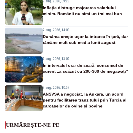
9 aug. 2026, 09:28
Inflația distruge majorarea salariului
minim. Românii nu simt un trai mai bun
7 aug. 2026, 14:03
Dunărea crește ușor la intrarea în țară, dar
rămâne mult sub media lunii august
7 aug. 2026, 13:02
În intervalul orar de seară, consumul de
curent „a scăzut cu 200-300 de megawați”
7 aug. 2026, 10:57
ANSVSA a negociat, la Ankara, un acord
pentru facilitarea tranzitului prin Turcia al
carcaselor de ovine și bovine
URMĂREȘTE-NE PE