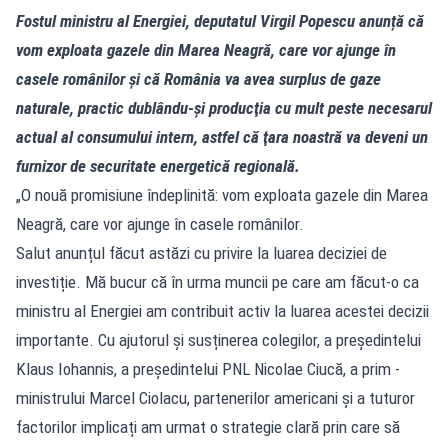
Fostul ministru al Energiei, deputatul Virgil Popescu anunță că
vom exploata gazele din Marea Neagră, care vor ajunge în
casele românilor şi că România va avea surplus de gaze
naturale, practic dublându-şi producţia cu mult peste necesarul
actual al consumului intern, astfel că ţara noastră va deveni un
furnizor de securitate energetică regională.
„O nouă promisiune îndeplinită: vom exploata gazele din Marea
Neagră, care vor ajunge în casele românilor.
Salut anunțul făcut astăzi cu privire la luarea deciziei de
investiție. Mă bucur că în urma muncii pe care am făcut-o ca
ministru al Energiei am contribuit activ la luarea acestei decizii
importante. Cu ajutorul și susținerea colegilor, a președintelui
Klaus Iohannis, a președintelui PNL Nicolae Ciucă, a prim -
ministrului Marcel Ciolacu, partenerilor americani și a tuturor
factorilor implicați am urmat o strategie clară prin care să