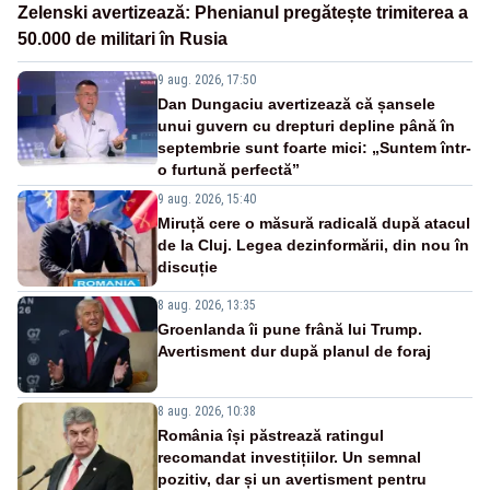
Zelenski avertizează: Phenianul pregătește trimiterea a
50.000 de militari în Rusia
9 aug. 2026, 17:50
Dan Dungaciu avertizează că șansele
unui guvern cu drepturi depline până în
septembrie sunt foarte mici: „Suntem într-
o furtună perfectă”
9 aug. 2026, 15:40
Miruță cere o măsură radicală după atacul
de la Cluj. Legea dezinformării, din nou în
discuție
8 aug. 2026, 13:35
Groenlanda îi pune frână lui Trump.
Avertisment dur după planul de foraj
8 aug. 2026, 10:38
România își păstrează ratingul
recomandat investițiilor. Un semnal
pozitiv, dar și un avertisment pentru