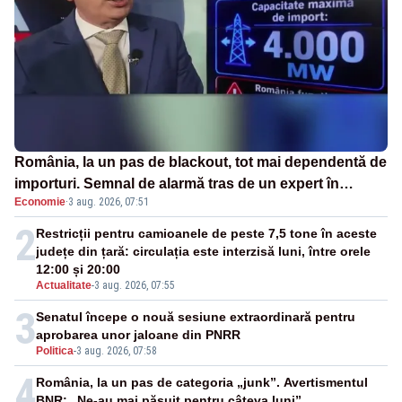
România, la un pas de blackout, tot mai dependentă de
importuri. Semnal de alarmă tras de un expert în
Economie
·
3 aug. 2026, 07:51
energie
2
Restricții pentru camioanele de peste 7,5 tone în aceste
județe din țară: circulația este interzisă luni, între orele
12:00 și 20:00
Actualitate
-
3 aug. 2026, 07:55
3
Senatul începe o nouă sesiune extraordinară pentru
aprobarea unor jaloane din PNRR
Politica
-
3 aug. 2026, 07:58
4
România, la un pas de categoria „junk”. Avertismentul
BNR: „Ne-au mai păsuit pentru câteva luni”