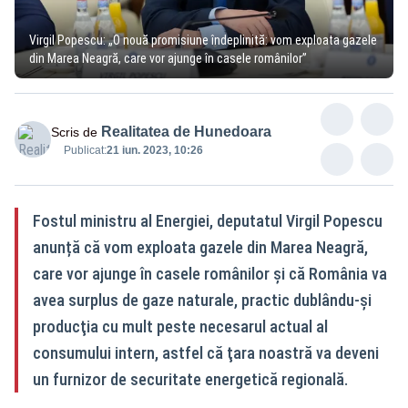
Virgil Popescu: „O nouă promisiune îndeplinită: vom exploata gazele
din Marea Neagră, care vor ajunge în casele românilor”
Realitatea de Hunedoara
Scris de
Publicat:
21 iun. 2023, 10:26
Fostul ministru al Energiei, deputatul Virgil Popescu
anunță că vom exploata gazele din Marea Neagră,
care vor ajunge în casele românilor şi că România va
avea surplus de gaze naturale, practic dublându-şi
producţia cu mult peste necesarul actual al
consumului intern, astfel că ţara noastră va deveni
un furnizor de securitate energetică regională.