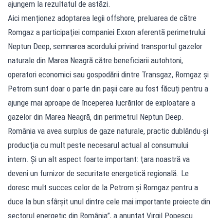
ajungem la rezultatul de astăzi.
Aici menționez adoptarea legii offshore, preluarea de către
Romgaz a participaţiei companiei Exxon aferentă perimetrului
Neptun Deep, semnarea acordului privind transportul gazelor
naturale din Marea Neagră către beneficiarii autohtoni,
operatori economici sau gospodării dintre Transgaz, Romgaz și
Petrom sunt doar o parte din pașii care au fost făcuți pentru a
ajunge mai aproape de începerea lucrărilor de exploatare a
gazelor din Marea Neagră, din perimetrul Neptun Deep.
România va avea surplus de gaze naturale, practic dublându-şi
producţia cu mult peste necesarul actual al consumului
intern. Şi un alt aspect foarte important: ţara noastră va
deveni un furnizor de securitate energetică regională. Le
doresc mult succes celor de la Petrom și Romgaz pentru a
duce la bun sfârșit unul dintre cele mai importante proiecte din
sectorul energetic din România”, a anunțat Virgil Popescu.