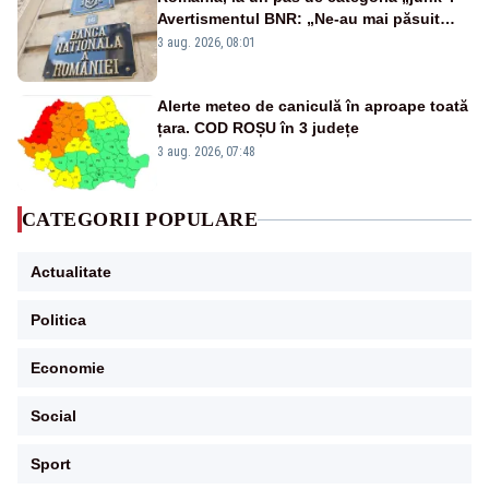
Avertismentul BNR: „Ne-au mai păsuit
pentru câteva luni”
3 aug. 2026, 08:01
Alerte meteo de caniculă în aproape toată
țara. COD ROȘU în 3 județe
3 aug. 2026, 07:48
CATEGORII POPULARE
Actualitate
Politica
Economie
Social
Sport