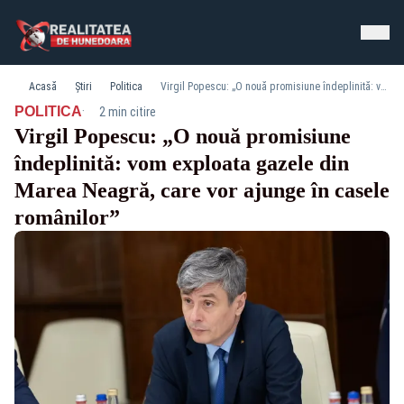
Acasă
Știri
Politica
Virgil Popescu: „O nouă promisiune îndeplinită: vom exploata gazele din Marea Neagră, care vor ajunge în casele românilor”
·
POLITICA
2 min citire
Virgil Popescu: „O nouă promisiune
îndeplinită: vom exploata gazele din
Marea Neagră, care vor ajunge în casele
românilor”