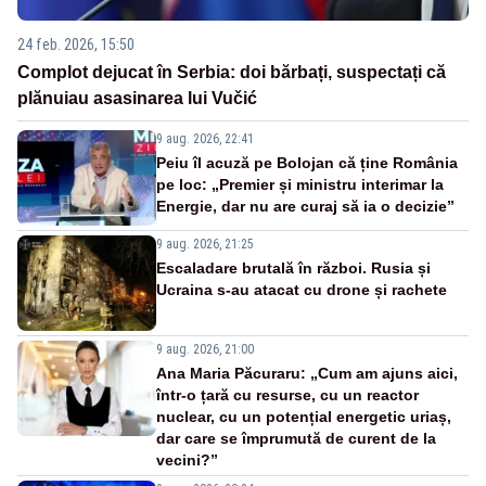
24 feb. 2026, 15:50
Complot dejucat în Serbia: doi bărbați, suspectați că
plănuiau asasinarea lui Vučić
9 aug. 2026, 22:41
Peiu îl acuză pe Bolojan că ține România
pe loc: „Premier și ministru interimar la
Energie, dar nu are curaj să ia o decizie”
9 aug. 2026, 21:25
Escaladare brutală în război. Rusia și
Ucraina s-au atacat cu drone și rachete
9 aug. 2026, 21:00
Ana Maria Păcuraru: „Cum am ajuns aici,
într-o țară cu resurse, cu un reactor
nuclear, cu un potențial energetic uriaș,
dar care se împrumută de curent de la
vecini?”