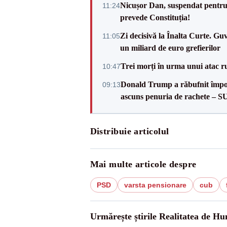
Nicușor Dan, suspendat pentru
11:24
prevede Constituția!
Zi decisivă la Înalta Curte. Gu
11:05
un miliard de euro grefierilor
Trei morți în urma unui atac r
10:47
Donald Trump a răbufnit împotri
09:13
ascuns penuria de rachete – 
Distribuie articolul
Mai multe articole despre
PSD
varsta pensionare
cub
Urmărește știrile Realitatea de H