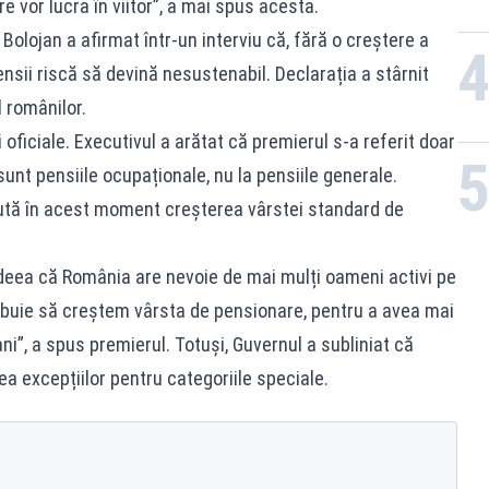
re vor lucra în viitor”, a mai spus acesta.
 Bolojan a afirmat într-un interviu că, fără o creștere a
nsii riscă să devină nesustenabil. Declarația a stârnit
l românilor.
 oficiale. Executivul a arătat că premierul s-a referit doar
sunt pensiile ocupaționale, nu la pensiile generale.
cută în acest moment creșterea vârstei standard de
at ideea că România are nevoie de mai mulți oameni activi pe
rebuie să creștem vârsta de pensionare, pentru a avea mai
ani”, a spus premierul. Totuși, Guvernul a subliniat că
a excepțiilor pentru categoriile speciale.