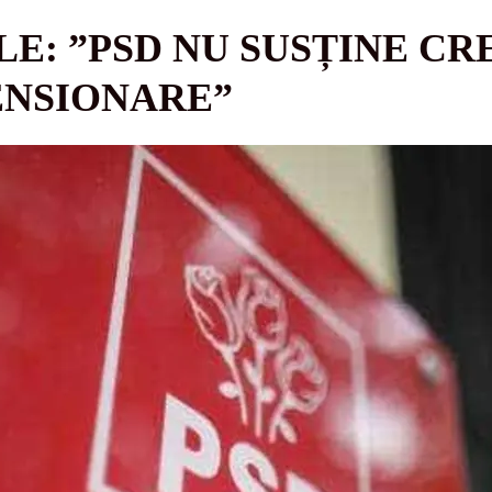
E: ”PSD NU SUSȚINE CR
ENSIONARE”