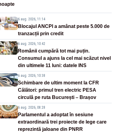
noapte
6 aug. 2026, 11:14
Blocajul ANCPI a amânat peste 5.000 de
tranzacții prin credit
6 aug. 2026, 10:42
Românii cumpără tot mai puțin.
Consumul a ajuns la cel mai scăzut nivel
din ultimele 11 luni: datele INS
6 aug. 2026, 10:38
Schimbare de ultim moment la CFR
Călători: primul tren electric PESA
circulă pe ruta București – Brașov
6 aug. 2026, 08:28
Parlamentul a adoptat în sesiune
extraordinară trei proiecte de lege care
reprezintă jaloane din PNRR