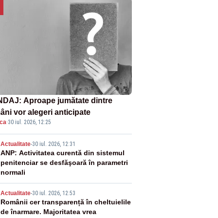
DAJ: Aproape jumătate dintre
âni vor alegeri anticipate
ica
·
30 iul. 2026, 12:25
2
Actualitate
-
30 iul. 2026, 12:31
ANP: Activitatea curentă din sistemul
penitenciar se desfăşoară în parametri
normali
3
Actualitate
-
30 iul. 2026, 12:53
Românii cer transparență în cheltuielile
de înarmare. Majoritatea vrea