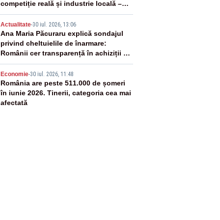
competiție reală și industrie locală –
SONDAJ
4
Actualitate
-
30 iul. 2026, 13:06
Ana Maria Păcuraru explică sondajul
privind cheltuielile de înarmare:
Românii cer transparență în achiziții și
un echilibru între partenerii externi
5
Economie
-
30 iul. 2026, 11:48
România are peste 511.000 de șomeri
în iunie 2026. Tinerii, categoria cea mai
afectată