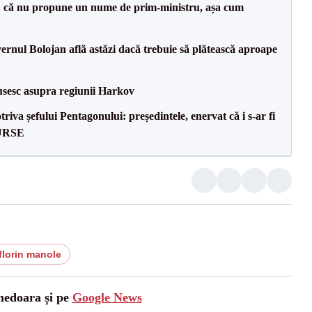
 că nu propune un nume de prim-ministru, așa cum
vernul Bolojan află astăzi dacă trebuie să plătească aproape
usesc asupra regiunii Harkov
va șefului Pentagonului: președintele, enervat că i s-ar fi
SURSE
florin manole
unedoara și pe
Google News