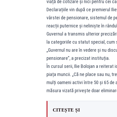
viață de cotizare și nici pentru cei ca
Declarațiile vin după ce premierul Ilie
vârstei de pensionare, sistemul de pe
reacții puternice și neliniște în rându
Guvernul a transmis ulterior precizări
la categoriile cu statut special, cum 
„Guvernul nu are în vedere și nu dis
pensionare”, a precizat instituția.
În cursul serii, Ilie Bolojan a reiter
piața muncii. „Că ne place sau nu, t
mulți oameni activi între 50 și 65 de 
măsura vizată privește doar eliminare
CITEȘTE ȘI