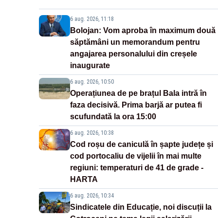
6 aug. 2026, 11:18
Bolojan: Vom aproba în maximum două
săptămâni un memorandum pentru
angajarea personalului din creșele
inaugurate
6 aug. 2026, 10:50
Operațiunea de pe brațul Bala intră în
faza decisivă. Prima barjă ar putea fi
scufundată la ora 15:00
6 aug. 2026, 10:38
Cod roșu de caniculă în șapte județe și
cod portocaliu de vijelii în mai multe
regiuni: temperaturi de 41 de grade -
HARTA
6 aug. 2026, 10:34
Sindicatele din Educație, noi discuții la