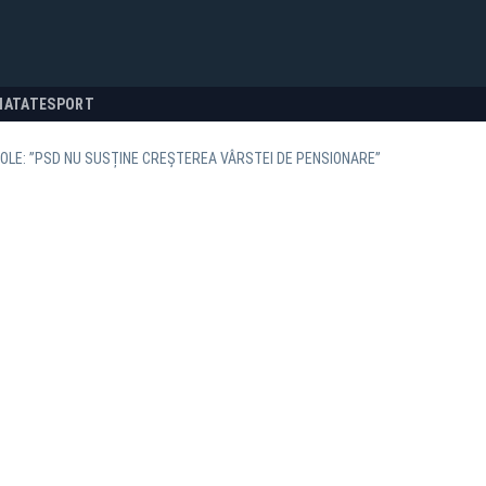
NATATE
SPORT
OLE: ”PSD NU SUSȚINE CREȘTEREA VÂRSTEI DE PENSIONARE”