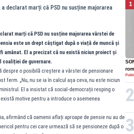
1
e, a declarat marți că PSD nu susține majorarea
eclarat marți că PSD nu susține majorarea vârstei de
 pensia este un drept câștigat după o viață de muncă și
fi amânat. El a precizat că nu există niciun proiect și
l coaliției de guvernare.
SON
rom
ă despre o posibilă creștere a vârstei de pensionare
Polit
ost ferm. „Nu, nu se ia în calcul așa ceva, nu este niciun
 ministrul. El a insistat că social-democrații resping o
 există motive pentru a introduce o asemenea
ia, afirmând că oamenii aflați aproape de pensie nu au de
un pericol pentru cei care urmează să se pensioneze după o