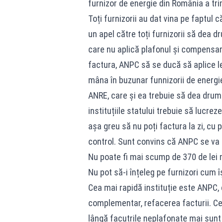
furnizor de energie din România a tri
Toți furnizorii au dat vina pe faptul 
un apel către toți furnizorii să dea d
care nu aplică plafonul și compensa
factura, ANPC să se ducă să aplice l
mâna în buzunar funnizorii de energie
ANRE, care și ea trebuie să dea drumu
instituțiile statului trebuie să lucre
așa greu să nu poți factura la zi, cu 
control. Sunt convins că ANPC se va 
Nu poate fi mai scump de 370 de lei m
Nu pot să-i înțeleg pe furnizori cum î
Cea mai rapidă instituție este ANPC, c
complementar, refacerea facturii. Cel
lângă facutrile neplafonate mai sunt ș