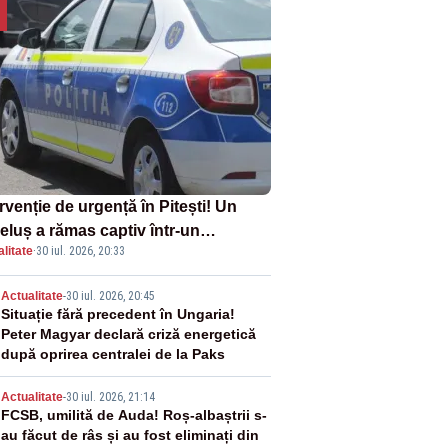
rvenție de urgență în Pitești! Un
eluș a rămas captiv într-un
litate
·
30 iul. 2026, 20:33
oturism din cauza unei defecțiuni
2
Actualitate
-
30 iul. 2026, 20:45
Situație fără precedent în Ungaria!
Peter Magyar declară criză energetică
după oprirea centralei de la Paks
3
Actualitate
-
30 iul. 2026, 21:14
FCSB, umilită de Auda! Roș-albaștrii s-
au făcut de râs și au fost eliminați din