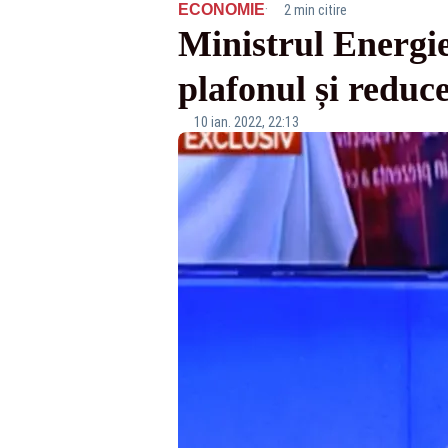
·
ECONOMIE
2 min citire
Ministrul Energiei
plafonul și reduce
10 ian. 2022, 22:13