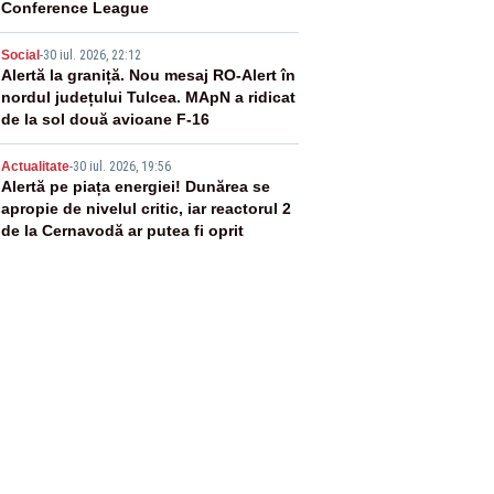
Conference League
4
Social
-
30 iul. 2026, 22:12
Alertă la graniță. Nou mesaj RO-Alert în
nordul județului Tulcea. MApN a ridicat
de la sol două avioane F-16
5
Actualitate
-
30 iul. 2026, 19:56
Alertă pe piața energiei! Dunărea se
apropie de nivelul critic, iar reactorul 2
de la Cernavodă ar putea fi oprit