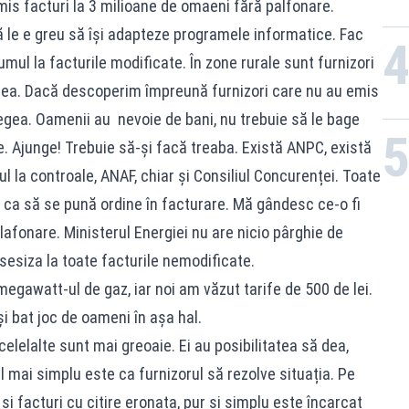
mis facturi la 3 milioane de omaeni fără palfonare.
că le e greu să își adapteze programele informatice. Fac
rumul la facturile modificate. În zone rurale sunt furnizori
rea. Dacă descoperim împreună furnizori care nu au emis
egea. Oamenii au nevoie de bani, nu trebuie să le bage
. Ajunge! Trebuie să-și facă treaba. Există ANPC, există
l la controale, ANAF, chiar și Consiliul Concurenței. Toate
ze ca să se pună ordine în facturare. Mă gândesc ce-o fi
plafonare. Ministerul Energiei nu are nicio pârghie de
sesiza la toate facturile nemodificate.
egawatt-ul de gaz, iar noi am văzut tarife de 500 de lei.
și bat joc de oameni în așa hal.
elelalte sunt mai greoaie. Ei au posibilitatea să dea,
 mai simplu este ca furnizorul să rezolve situația. Pe
i facturi cu citire eronata, pur și simplu este încarcat