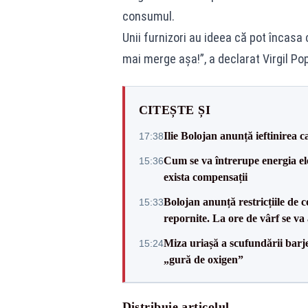
consumul.
Unii furnizori au ideea că pot încasa 
mai merge așa!”, a declarat Virgil Po
CITEȘTE ȘI
Ilie Bolojan anunță ieftinirea 
17:38
Cum se va întrerupe energia el
15:36
exista compensații
Bolojan anunță restricțiile de c
15:33
repornite. La ore de vârf se v
Miza uriașă a scufundării barj
15:24
„gură de oxigen”
Distribuie articolul