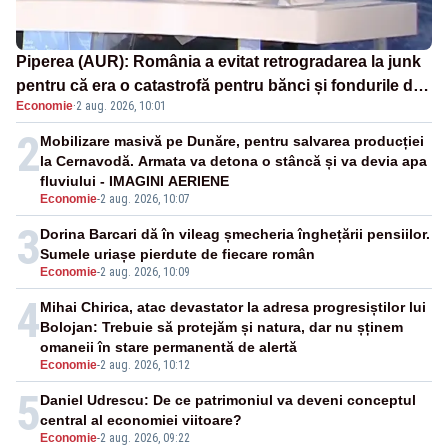
Piperea (AUR): România a evitat retrogradarea la junk
pentru că era o catastrofă pentru bănci și fondurile de
Economie
·
2 aug. 2026, 10:01
pensii
2
Mobilizare masivă pe Dunăre, pentru salvarea producției
la Cernavodă. Armata va detona o stâncă și va devia apa
fluviului - IMAGINI AERIENE
Economie
-
2 aug. 2026, 10:07
3
Dorina Barcari dă în vileag șmecheria înghețării pensiilor.
Sumele uriașe pierdute de fiecare român
Economie
-
2 aug. 2026, 10:09
4
Mihai Chirica, atac devastator la adresa progresiștilor lui
Bolojan: Trebuie să protejăm și natura, dar nu șținem
omaneii în stare permanentă de alertă
Economie
-
2 aug. 2026, 10:12
5
Daniel Udrescu: De ce patrimoniul va deveni conceptul
central al economiei viitoare?
Economie
-
2 aug. 2026, 09:22