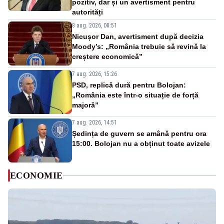
pozitiv, dar și un avertisment pentru
autorități
8 aug. 2026, 08:51
Nicușor Dan, avertisment după decizia
Moody’s: „România trebuie să revină la
creștere economică”
7 aug. 2026, 15:26
PSD, replică dură pentru Bolojan:
„România este într-o situație de forță
majoră”
7 aug. 2026, 14:51
Ședința de guvern se amână pentru ora
15:00. Bolojan nu a obținut toate avizele
ECONOMIE