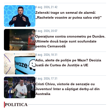
8 aug. 2026, 21:42
Zelenski trage un semnal de alarmă:
„Rachetele voastre ar putea salva vieți”
8 aug. 2026, 20:07
Operațiune contra cronometru pe Dunăre.
Ultimele două barje sunt scufundate
pentru Cernavodă
8 aug. 2026, 18:31
Adio, alerte de poliție pe Waze? Decizia
luată de Curtea de Justiție a UE
8 aug. 2026, 17:31
Cristi Chivu, victorie de senzație cu
Juventus! Inter a câștigat derby-ul din
Australia
POLITICA