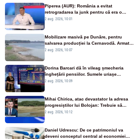
Piperea (AUR): România a evitat
retrogradarea la junk pentru că era o
catastrofă pentru bănci și fondurile de
2 aug. 2026, 10:01
pensii
Mobilizare masivă pe Dunăre, pentru
salvarea producției la Cernavodă. Armata
va detona o stâncă și va devia apa
2 aug. 2026, 10:07
fluviului - IMAGINI AERIENE
Dorina Barcari dă în vileag șmecheria
înghețării pensiilor. Sumele uriașe
pierdute de fiecare român
2 aug. 2026, 10:09
Mihai Chirica, atac devastator la adresa
progresiștilor lui Bolojan: Trebuie să
protejăm și natura, dar nu șținem omaneii
2 aug. 2026, 10:12
în stare permanentă de alertă
Daniel Udrescu: De ce patrimoniul va
deveni conceptul central al economiei