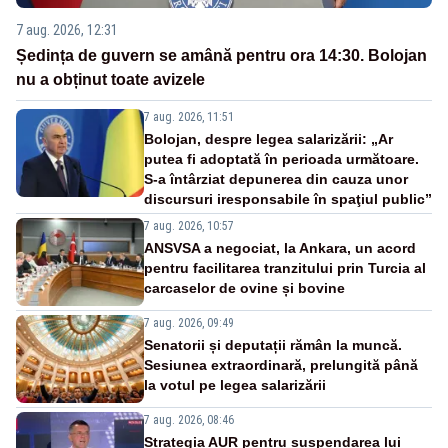
7 aug. 2026, 12:31
Ședința de guvern se amână pentru ora 14:30. Bolojan
nu a obținut toate avizele
7 aug. 2026, 11:51
Bolojan, despre legea salarizării: „Ar
putea fi adoptată în perioada următoare.
S-a întârziat depunerea din cauza unor
discursuri iresponsabile în spaţiul public”
7 aug. 2026, 10:57
ANSVSA a negociat, la Ankara, un acord
pentru facilitarea tranzitului prin Turcia al
carcaselor de ovine și bovine
7 aug. 2026, 09:49
Senatorii și deputații rămân la muncă.
Sesiunea extraordinară, prelungită până
la votul pe legea salarizării
7 aug. 2026, 08:46
Strategia AUR pentru suspendarea lui