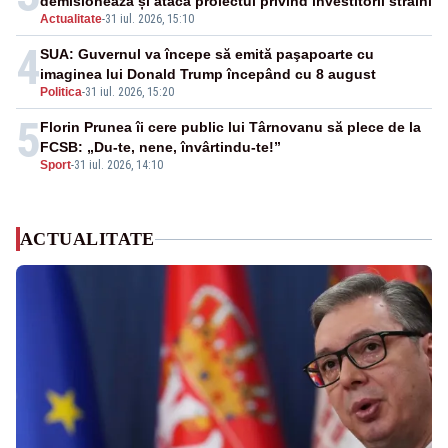
demisionează și atacă proiectul privind investitorii străini
Actualitate
-
31 iul. 2026, 15:10
4
SUA: Guvernul va începe să emită paşapoarte cu
imaginea lui Donald Trump începând cu 8 august
Politica
-
31 iul. 2026, 15:20
5
Florin Prunea îi cere public lui Târnovanu să plece de la
FCSB: „Du-te, nene, învârtindu-te!”
Sport
-
31 iul. 2026, 14:10
ACTUALITATE