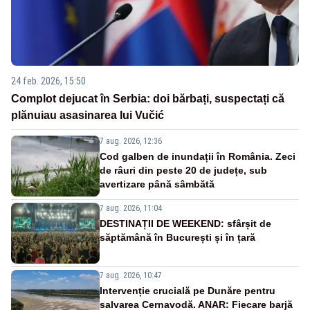
24 feb. 2026, 15:50
Complot dejucat în Serbia: doi bărbați, suspectați că
plănuiau asasinarea lui Vučić
7 aug. 2026, 12:36
Cod galben de inundații în România. Zeci
de râuri din peste 20 de județe, sub
avertizare până sâmbătă
7 aug. 2026, 11:04
DESTINAȚII DE WEEKEND: sfârșit de
săptămână în București și în țară
7 aug. 2026, 10:47
Intervenție crucială pe Dunăre pentru
salvarea Cernavodă. ANAR: Fiecare barjă