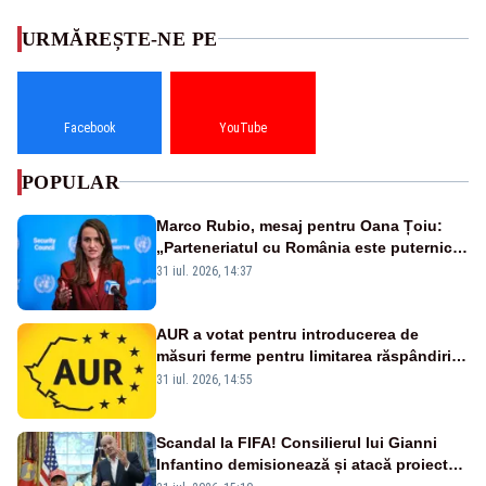
URMĂREȘTE-NE PE
Facebook
YouTube
POPULAR
Marco Rubio, mesaj pentru Oana Țoiu:
„Parteneriatul cu România este puternic
și prețuit”
31 iul. 2026, 14:37
AUR a votat pentru introducerea de
măsuri ferme pentru limitarea răspândirii
virusului pestei porcine africane
31 iul. 2026, 14:55
Scandal la FIFA! Consilierul lui Gianni
Infantino demisionează și atacă proiectul
privind investitorii străini