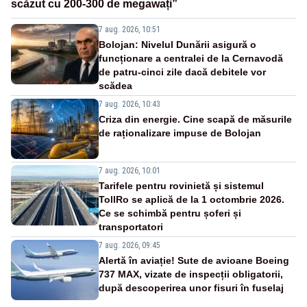
scăzut cu 200-300 de megawați”
7 aug. 2026, 10:51
Bolojan: Nivelul Dunării asigură o
funcționare a centralei de la Cernavodă
de patru-cinci zile dacă debitele vor
scădea
7 aug. 2026, 10:43
Criza din energie. Cine scapă de măsurile
de raționalizare impuse de Bolojan
7 aug. 2026, 10:01
Tarifele pentru rovinietă și sistemul
TollRo se aplică de la 1 octombrie 2026.
Ce se schimbă pentru șoferi și
transportatori
7 aug. 2026, 09:45
Alertă în aviație! Sute de avioane Boeing
737 MAX, vizate de inspecții obligatorii,
după descoperirea unor fisuri în fuselaj