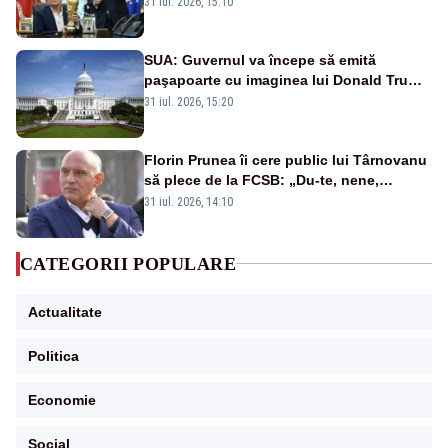
31 iul. 2026, 15:10
SUA: Guvernul va începe să emită
paşapoarte cu imaginea lui Donald Trump
începând cu 8 august
31 iul. 2026, 15:20
Florin Prunea îi cere public lui Târnovanu
să plece de la FCSB: „Du-te, nene,
învârtindu-te!”
31 iul. 2026, 14:10
CATEGORII POPULARE
Actualitate
Politica
Economie
Social