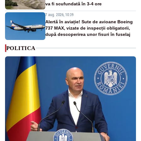
va fi scufundată în 3-4 ore
7 aug. 2026, 10:39
Alertă în aviație! Sute de avioane Boeing
737 MAX, vizate de inspecții obligatorii,
după descoperirea unor fisuri în fuselaj
POLITICA