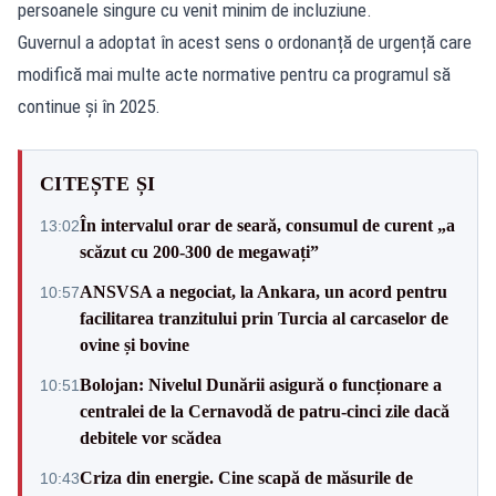
persoanele singure cu venit minim de incluziune.
Guvernul a adoptat în acest sens o ordonanță de urgență care
modifică mai multe acte normative pentru ca programul să
continue și în 2025.
CITEȘTE ȘI
În intervalul orar de seară, consumul de curent „a
13:02
scăzut cu 200-300 de megawați”
ANSVSA a negociat, la Ankara, un acord pentru
10:57
facilitarea tranzitului prin Turcia al carcaselor de
ovine și bovine
Bolojan: Nivelul Dunării asigură o funcționare a
10:51
centralei de la Cernavodă de patru-cinci zile dacă
debitele vor scădea
Criza din energie. Cine scapă de măsurile de
10:43