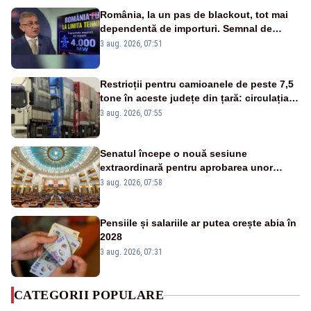
România, la un pas de blackout, tot mai
dependentă de importuri. Semnal de
alarmă tras de un expert în energie
3 aug. 2026, 07:51
Restricții pentru camioanele de peste 7,5
tone în aceste județe din țară: circulația
este interzisă luni, între orele 12:00 și
3 aug. 2026, 07:55
20:00
Senatul începe o nouă sesiune
extraordinară pentru aprobarea unor
jaloane din PNRR
3 aug. 2026, 07:58
Pensiile și salariile ar putea crește abia în
2028
3 aug. 2026, 07:31
CATEGORII POPULARE