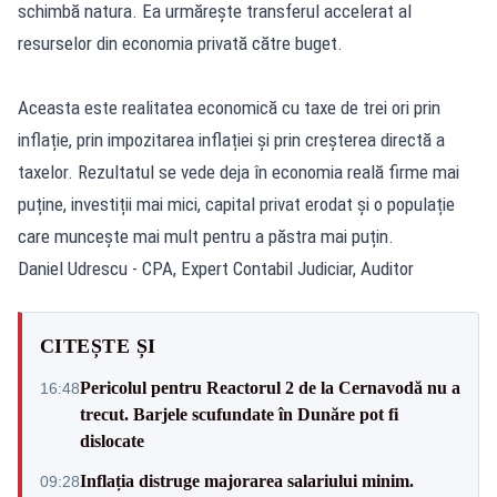
schimbă natura. Ea urmărește transferul accelerat al
resurselor din economia privată către buget.
Aceasta este realitatea economică cu taxe de trei ori prin
inflație, prin impozitarea inflației și prin creșterea directă a
taxelor. Rezultatul se vede deja în economia reală firme mai
puține, investiții mai mici, capital privat erodat și o populație
care muncește mai mult pentru a păstra mai puțin.
Daniel Udrescu - CPA, Expert Contabil Judiciar, Auditor
CITEȘTE ȘI
Pericolul pentru Reactorul 2 de la Cernavodă nu a
16:48
trecut. Barjele scufundate în Dunăre pot fi
dislocate
Inflația distruge majorarea salariului minim.
09:28