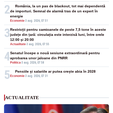
2
România, la un pas de blackout, tot mai dependentă
de importuri. Semnal de alarmă tras de un expert în
energie
Economie
-
3 aug. 2026, 07:51
3
Restricții pentru camioanele de peste 7,5 tone în aceste
județe din țară: circulația este interzisă luni, între orele
12:00 și 20:00
Actualitate
-
3 aug. 2026, 07:55
4
Senatul începe o nouă sesiune extraordinară pentru
aprobarea unor jaloane din PNRR
Politica
-
3 aug. 2026, 07:58
5
Pensiile și salariile ar putea crește abia în 2028
Economie
-
3 aug. 2026, 07:31
ACTUALITATE