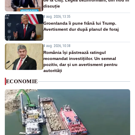
de la Cluj. Legea dezinformării, din nou în
discuție
8 aug. 2026, 13:35
Groenlanda îi pune frână lui Trump.
Avertisment dur după planul de foraj
8 aug. 2026, 10:38
România își păstrează ratingul
recomandat investițiilor. Un semnal
pozitiv, dar și un avertisment pentru
autorități
ECONOMIE