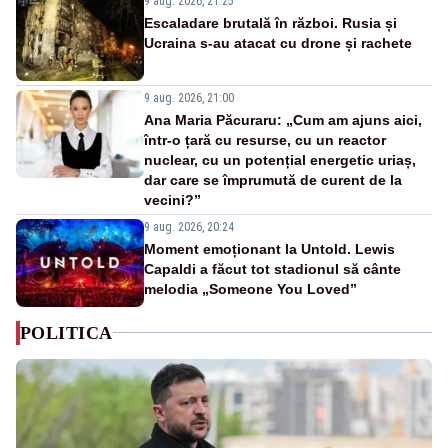
9 aug. 2026, 21:25
Escaladare brutală în război. Rusia și
Ucraina s-au atacat cu drone și rachete
9 aug. 2026, 21:00
Ana Maria Păcuraru: „Cum am ajuns aici,
într-o țară cu resurse, cu un reactor
nuclear, cu un potențial energetic uriaș,
dar care se împrumută de curent de la
vecini?”
9 aug. 2026, 20:24
Moment emoționant la Untold. Lewis
Capaldi a făcut tot stadionul să cânte
melodia „Someone You Loved”
POLITICA