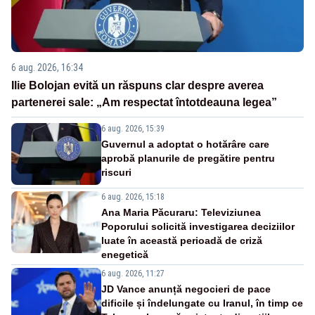
6 aug. 2026, 16:34
Ilie Bolojan evită un răspuns clar despre averea
partenerei sale: „Am respectat întotdeauna legea”
6 aug. 2026, 15:39
Guvernul a adoptat o hotărâre care
aprobă planurile de pregătire pentru
riscuri
6 aug. 2026, 15:18
Ana Maria Păcuraru: Televiziunea
Poporului solicită investigarea deciziilor
luate în această perioadă de criză
enegetică
6 aug. 2026, 11:27
JD Vance anunță negocieri de pace
dificile și îndelungate cu Iranul, în timp ce