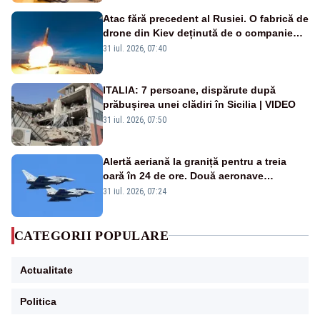
Atac fără precedent al Rusiei. O fabrică de
drone din Kiev deținută de o companie
americană, distrusă de o rachetă
31 iul. 2026, 07:40
rusească
ITALIA: 7 persoane, dispărute după
prăbușirea unei clădiri în Sicilia | VIDEO
31 iul. 2026, 07:50
Alertă aeriană la graniță pentru a treia
oară în 24 de ore. Două aeronave
Eurofighter britanice au fost ridicate de la
31 iul. 2026, 07:24
sol
CATEGORII POPULARE
Actualitate
Politica