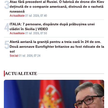
3
Atac fără precedent al Rusiei. O fabrică de drone din Kiev
deținută de o companie americană, distrusă de o rachetă
rusească
Actualitate
-
31 iul. 2026, 07:40
4
ITALIA: 7 persoane, dispărute după prăbușirea unei
clădiri în Sicilia | VIDEO
Actualitate
-
31 iul. 2026, 07:50
5
Alertă aeriană la graniță pentru a treia oară în 24 de ore.
Două aeronave Eurofighter britanice au fost ridicate de la
sol
Social
-
31 iul. 2026, 07:24
ACTUALITATE