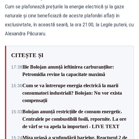
Cum se plafonează prețurile la energie electrică și la gaze
naturale și cine beneficiază de aceste plafonări aflați în
exclusivitate, în această seară, la ora 21:00, la Legile puterii, cu
Alexandra Păcuraru.
CITEȘTE ȘI
Ilie Bolojan anunță ieftinirea carburanților:
17:38
Petromidia revine la capacitate maximă
Cum se va întrerupe energia electrică la marii
15:36
consumatori industriali? Bolojan: Nu vor exista
compensații
Bolojan anunță restricțiile de consum energetic.
15:33
Centralele pe combustibili fosili, repornite. La ore
de vârf se va apela la importuri - LIVE TEXT
Miza uriașă a scufundării barjelor. Reactorul 2 de
15:24