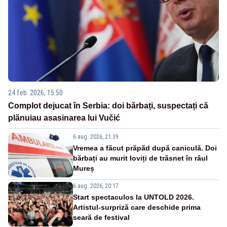
24 feb. 2026, 15:50
Complot dejucat în Serbia: doi bărbați, suspectați că
plănuiau asasinarea lui Vučić
6 aug. 2026, 21:39
Vremea a făcut prăpăd după caniculă. Doi
bărbați au murit loviți de trăsnet în râul
Mureș
6 aug. 2026, 20:17
Start spectaculos la UNTOLD 2026.
Artistul-surpriză care deschide prima
seară de festival