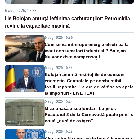
6 aug. 2026, 17:38
Ilie Bolojan anunță ieftinirea carburanților: Petromidia
revine la capacitate maximă
6 aug. 2026, 15:36
Cum se va întrerupe energia electrică la
marii consumatori industriali? Bolojan:
Nu vor exista compensații
6 aug. 2026, 15:33
Bolojan anunță restricțiile de consum
energetic. Centralele pe combustibili
fosili, repornite. La ore de vârf se va apela
la importuri - LIVE TEXT
6 aug. 2026, 15:24
Miza uriașă a scufundării barjelor.
Reactorul 2 de la Cernavodă poate primi o
nouă „gură de oxigen”
6 aug. 2026, 15:23
Alexandru Nazare, veste bună: Economia