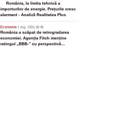
4
România, la limita tehnică a
importurilor de energie. Prețurile cresc
alarmant - Analiză Realitatea Plus
5
Economie
-
1 aug. 2026, 06:48
România a scăpat de retrogradarea
economiei. Agenția Fitch menține
ratingul „BBB-” cu perspectivă
negativă