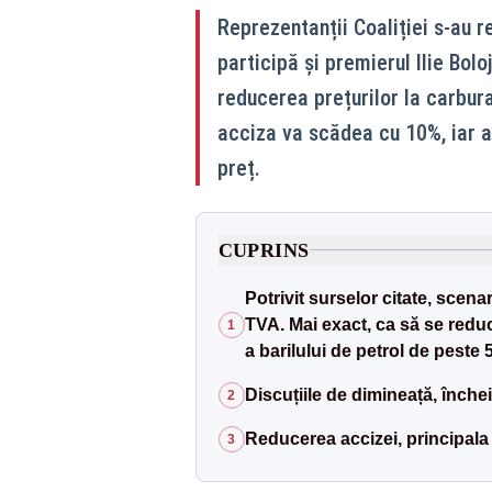
Reprezentanții Coaliției s-au re
participă și premierul Ilie Bolo
reducerea prețurilor la carbura
acciza va scădea cu 10%, iar a
preț.
CUPRINS
Potrivit surselor citate, scen
TVA. Mai exact, ca să se reduc
1
a barilului de petrol de peste
Discuțiile de dimineață, închei
2
Reducerea accizei, principala
3