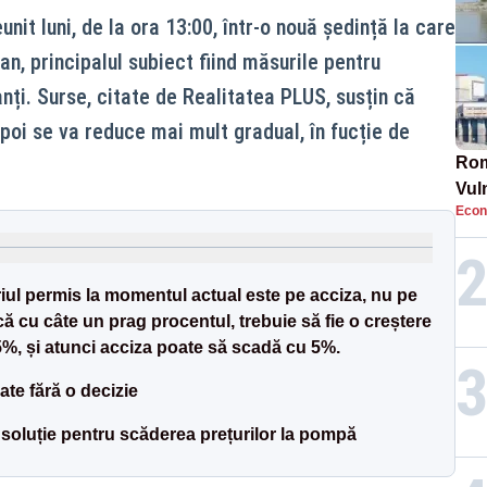
unit luni, de la ora 13:00, într-o nouă ședință la care
jan, principalul subiect fiind măsurile pentru
nți. Surse, citate de Realitatea PLUS, susțin că
poi se va reduce mai mult gradual, în fucție de
Rom
Vul
Econ
pun
cun
ariul permis la momentul actual este pe acciza, nu pe
ă cu câte un prag procentul, trebuie să fie o creștere
 5%, și atunci acciza poate să scadă cu 5%.
ate fără o decizie
 soluție pentru scăderea prețurilor la pompă