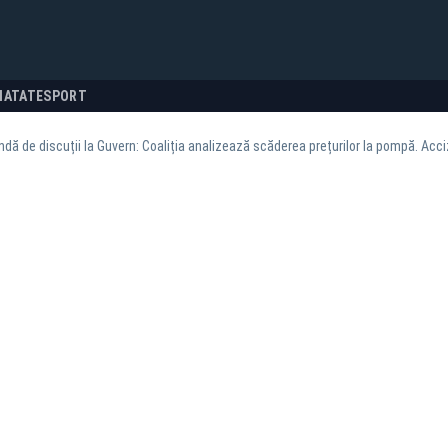
NATATE
SPORT
ndă de discuții la Guvern: Coaliția analizează scăderea prețurilor la pompă. Ac