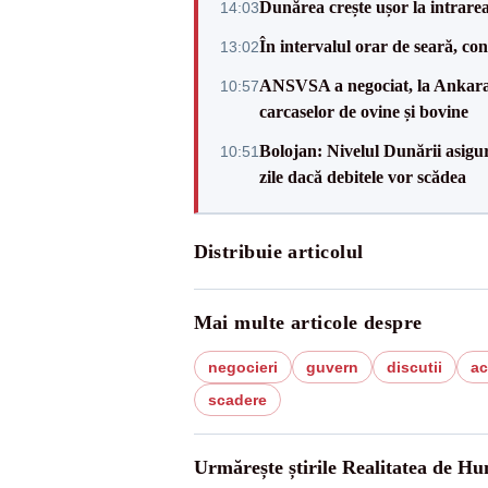
Dunărea crește ușor la intrare
14:03
În intervalul orar de seară, c
13:02
ANSVSA a negociat, la Ankara, 
10:57
carcaselor de ovine și bovine
Bolojan: Nivelul Dunării asigur
10:51
zile dacă debitele vor scădea
Distribuie articolul
Mai multe articole despre
negocieri
guvern
discutii
ac
scadere
Urmărește știrile Realitatea de H