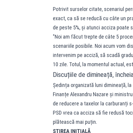
Potrivit surselor citate, scenariul p
exact, ca să se reducă cu câte un prag
de peste 5%, și atunci acciza poate 
"Noi am făcut trepte de câte 5 proce
scenariile posibile. Noi acum vom d
intervenim pe acciză, să scadă gradua
10 zile. Totul, la momentul actual, es
Discuțiile de dimineață, închei
Ședința organizată luni dimineață, la P
Finanțe Alexandru Nazare și ministr
de reducere a taxelor la carburanți s-
PSD vrea ca acciza să fie redusă toc
plătească mai puțin.
ȘTIREA INIȚIALĂ