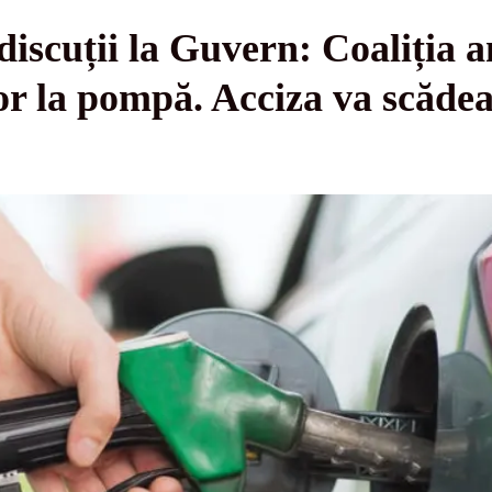
iscuții la Guvern: Coaliția a
or la pompă. Acciza va scăde