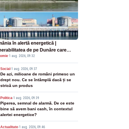
ânia în alertă energetică |
nerabilitatea de pe Dunăre care
omie
·
1 aug. 2026, 09:32
e în pericol Centrala Cernavodă era
oscută de pe vremea lui Ceaușescu
2
Social
-
1 aug. 2026, 09:37
De azi, milioane de români primesc un
drept nou. Ce se întâmplă dacă ți se
strică un produs
3
Politica
-
1 aug. 2026, 09:39
Piperea, semnal de alarmă. De ce este
bine să avem bani cash, în contextul
alertei energetice?
Actualitate
-
1 aug. 2026, 09:46