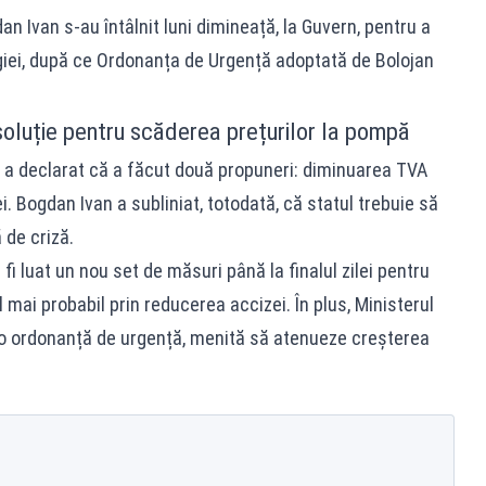
an Ivan s-au întâlnit luni dimineață, la Guvern, pentru a
giei, după ce
Ordonanța de Urgență adoptată de Bolojan
soluție pentru scăderea prețurilor la pompă
iei a declarat că a făcut două propuneri: diminuarea TVA
. Bogdan Ivan a subliniat, totodată, că statul trebuie să
 de criză.
 fi luat un nou set de măsuri până la finalul zilei pentru
l mai probabil prin reducerea accizei. În plus, Ministerul
 o ordonanță de urgență, menită să atenueze creșterea