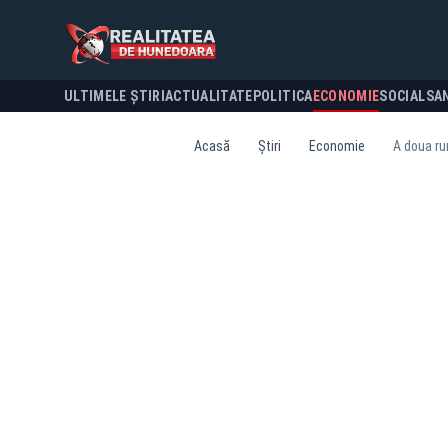
ULTIMELE ȘTIRI
ACTUALITATE
POLITICA
ECONOMIE
SOCIAL
SA
Acasă
Știri
Economie
A doua ru