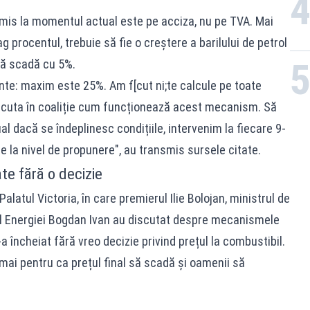
ermis la momentul actual este pe acciza, nu pe TVA. Mai
 procentul, trebuie să fie o creștere a barilului de petrol
să scadă cu 5%.
nte: maxim este 25%. Am f[cut ni;te calcule pe toate
iscuta în coaliție cum funcționează acest mecanism. Să
l dacă se îndeplinesc condițiile, intervenim la fiecare 9-
te la nivel de propunere", au transmis sursele citate.
ate fără o decizie
alatul Victoria, în care premierul Ilie Bolojan, ministrul de
ul Energiei Bogdan Ivan au discutat despre mecanismele
a încheiat fără vreo decizie privind prețul la combustibil.
mai pentru ca prețul final să scadă și oamenii să