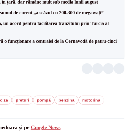
a în țară, dar rămâne mult sub media lunii august
onsumul de curent „a scăzut cu 200-300 de megawați”
un acord pentru facilitarea tranzitului prin Turcia al
ă o funcționare a centralei de la Cernavodă de patru-cinci
ciza
preturi
pompă
benzina
motorina
unedoara și pe
Google News